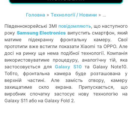
Головна
»
Технології / Новини
» ...
Південнокорейські ЗМІ
повідомляють
, що наступного
року
Samsung Electronics
випустить смартфон, який
матиме підекранну фронтальну камеру. Свої
прототипи вже встигли показати Xiaomi та OPPO. Але
досі на ринку ще нема подібної технології. Компанія
використовуватиме процедуру, аналогічну тій, яка
застосовується для
Galaxy S10
та Galaxy Note10.
Тобто, фронтальна камера буде розташована у
верхній частині. Але замість отвору, камеру
захищатиме скло екрана. Припускається, що
виробник спочатку застосує нову технологію на
Galaxy S11 або на Galaxy Fold 2.