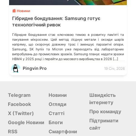
📰 Новини
Гібридне бондування: Samsung готує
технологічний ривок
Гібридне бондування стає ключовою темою в розвитку памʼяті та
пакування мікросхем. Цей метод зʼєднує метали і оксиди шарів
напряму, що скорочує довжину трас і зменшує паразитні опори.
Samsung, SK hynix та Micron уже переходять від лабораторних
випробувань до промислових зразків. Samsung планує надати зразки
HBM4 у 2025 році і перейти до масового виробництва в 2026 […]
Pingvin Pro
19 Січ, 2026
Telegram
Новини
Швидкість
інтернету
Facebook
Огляди
Про команду
X (Twitter)
Статті
Підтримати
Google Новини
Блоги
сайт
RSS
Смартфони