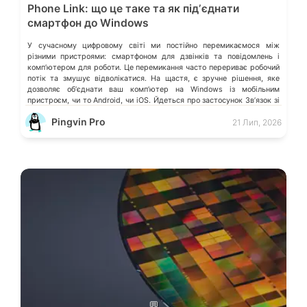
Phone Link: що це таке та як підʼєднати
смартфон до Windows
У сучасному цифровому світі ми постійно перемикаємося між
різними пристроями: смартфоном для дзвінків та повідомлень і
компʼютером для роботи. Це перемикання часто перериває робочий
потік та змушує відволікатися. На щастя, є зручне рішення, яке
дозволяє обʼєднати ваш компʼютер на Windows із мобільним
пристроєм, чи то Android, чи iOS. Йдеться про застосунок Звʼязок зі
смартфоном (Phone Link) від Microsoft, що перетворює ваш ПК на
Pingvin Pro
21 Лип, 2026
своєрідний «міст» до функцій смартфона.
💬