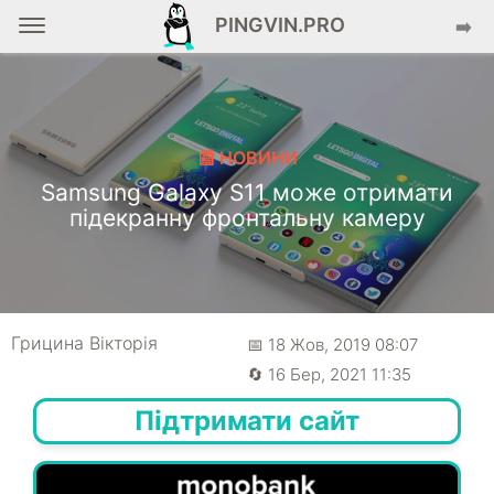
PINGVIN.PRO
➡️
📰 НОВИНИ
Samsung Galaxy S11 може отримати
підекранну фронтальну камеру
Грицина Вікторія
📅 18 Жов, 2019 08:07
🔄 16 Бер, 2021 11:35
Підтримати сайт