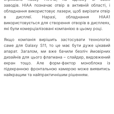
заводів. HIAA позначає отвір в активній області, і
обладнання використовує лазери, щоб вирізати отвір
в дисплеї. Наразі, обладнання HIAA1
використовується для створення отворів в дисплеях,
які були комерціалізовані компанією в цьому році.
Якщо компанія вирішить застосувати технологію
саме для Galaxy S11, то це має бути дуже цікавий
апарат. Загалом, ми вже бачили безліч ймовірних
дизайнів для цього флагмана – слайдер, видовжений
екран тощо. Але форм-фактор моноблока із
підекранною фронтальною камерою може виявитись
найкращим та найпрактичнішим рішенням.