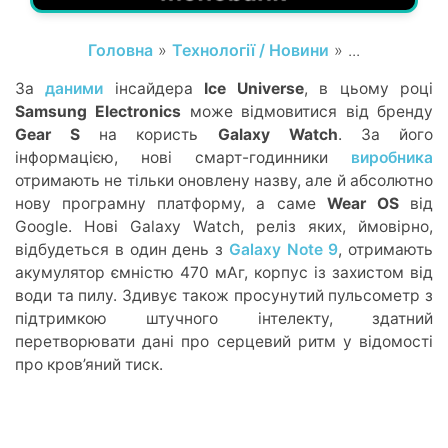
Головна
»
Технології / Новини
» ...
За
даними
інсайдера
Ice Universe
, в цьому році
Samsung Electronics
може відмовитися від бренду
Gear S
на користь
Galaxy Watch
. За його
інформацією, нові смарт-годинники
виробника
отримають не тільки оновлену назву, але й абсолютно
нову програмну платформу, а саме
Wear OS
від
Google. Нові Galaxy Watch, реліз яких, ймовірно,
відбудеться в один день з
Galaxy Note 9
, отримають
акумулятор ємністю 470 мАг, корпус із захистом від
води та пилу. Здивує також просунутий пульсометр з
підтримкою штучного інтелекту, здатний
перетворювати дані про серцевий ритм у відомості
про кров’яний тиск.