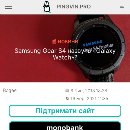
PINGVIN.PRO
➡️
📰 НОВИНИ
Samsung Gear S4 назвуть «Galaxy
Watch»?
Bogee
📅 6 Лип, 2018 18:38
🔄 16 Бер, 2021 11:35
Підтримати сайт