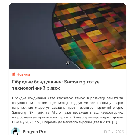
💬
📰 Новини
Гібридне бондування: Samsung готує
технологічний ривок
Гібридне бондування стає ключовою темою в розвитку памʼяті та
пакування мікросхем. Цей метод зʼєднує метали і оксиди шарів
напряму, що скорочує довжину трас і зменшує паразитні опори.
Samsung, SK hynix та Micron уже переходять від лабораторних
випробувань до промислових зразків. Samsung планує надати зразки
HBM4 у 2025 році і перейти до масового виробництва в 2026 […]
Pingvin Pro
19 Січ, 2026