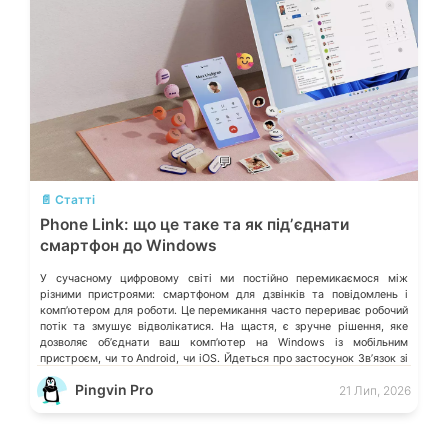
💬
📄 Статті
Phone Link: що це таке та як підʼєднати
смартфон до Windows
У сучасному цифровому світі ми постійно перемикаємося між
різними пристроями: смартфоном для дзвінків та повідомлень і
компʼютером для роботи. Це перемикання часто перериває робочий
потік та змушує відволікатися. На щастя, є зручне рішення, яке
дозволяє обʼєднати ваш компʼютер на Windows із мобільним
пристроєм, чи то Android, чи iOS. Йдеться про застосунок Звʼязок зі
смартфоном (Phone Link) від Microsoft, що перетворює ваш ПК на
Pingvin Pro
21 Лип, 2026
своєрідний «міст» до функцій смартфона.