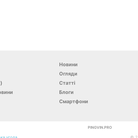
Новини
Огляди
r)
Статті
овини
Блоги
Смартфони
PINGVIN.PRO
ка угода
©
2