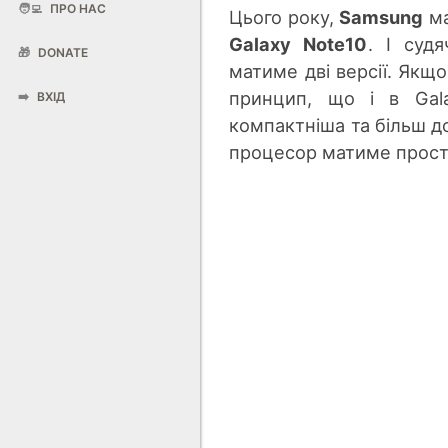
🧑‍💻
ПРО НАС
Цього року,
Samsung
ма
Galaxy Note10
. І суд
🎁
DONATE
матиме дві версії. Якщо
принцип, що і в Gala
➡️
ВХІД
компактніша та більш до
процесор матиме прості