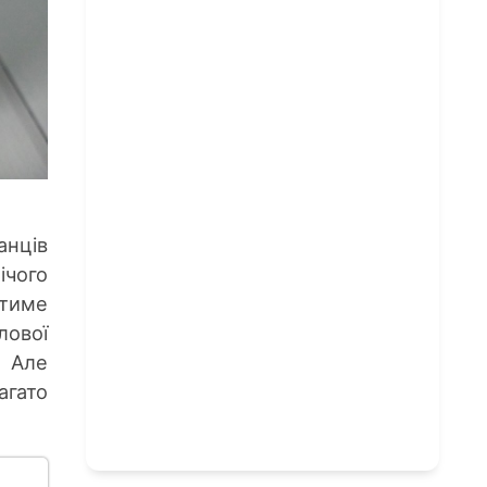
анців
ічого
атиме
лової
 Але
агато