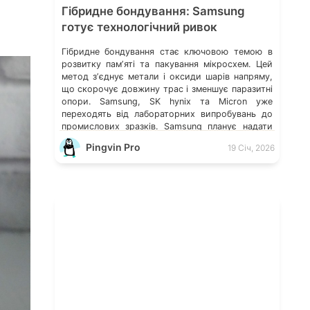
Гібридне бондування: Samsung
готує технологічний ривок
Гібридне бондування стає ключовою темою в
розвитку памʼяті та пакування мікросхем. Цей
метод зʼєднує метали і оксиди шарів напряму,
що скорочує довжину трас і зменшує паразитні
опори. Samsung, SK hynix та Micron уже
переходять від лабораторних випробувань до
промислових зразків. Samsung планує надати
зразки HBM4 у 2025 році і перейти до
Pingvin Pro
19 Січ, 2026
масового виробництва в 2026 […]