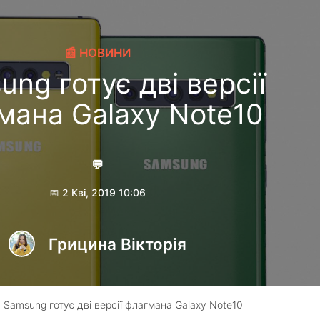
📰 НОВИНИ
ng готує дві версії
мана Galaxy Note10
💬
📅 2 Кві, 2019 10:06
Грицина Вікторія
 Samsung готує дві версії флагмана Galaxy Note10