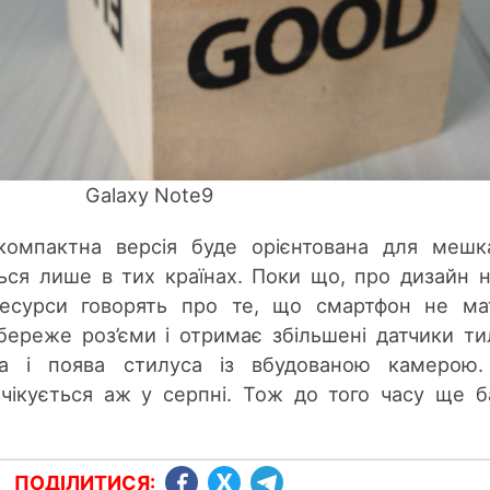
Galaxy Note9
компактна версія буде орієнтована для мешк
ься лише в тих країнах. Поки що, про дизайн н
 ресурси говорять про те, що смартфон не м
береже роз’єми і отримає збільшені датчики ти
а і поява стилуса із вбудованою камерою.
чікується аж у серпні. Тож до того часу ще б
ПОДІЛИТИСЯ: