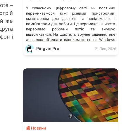
ote –
У сучасному цифровому світі ми постійно
стрій
перемикаємося між різними пристроями:
смартфоном для дзвінків та повідомлень і
ой же
компʼютером для роботи. Це перемикання часто
руга
перериває робочий потік та змушує
відволікатися. На щастя, є зручне рішення, яке
фон і
дозволяє обʼєднати ваш компʼютер на Windows
із мобільним пристроєм, чи то Android, чи iOS.
Pingvin Pro
21 Лип, 2026
Йдеться про застосунок Звʼязок зі смартфоном
(Phone Link) від Microsoft, що перетворює ваш
ПК на своєрідний «міст» до функцій смартфона.
💬
📰 Новини