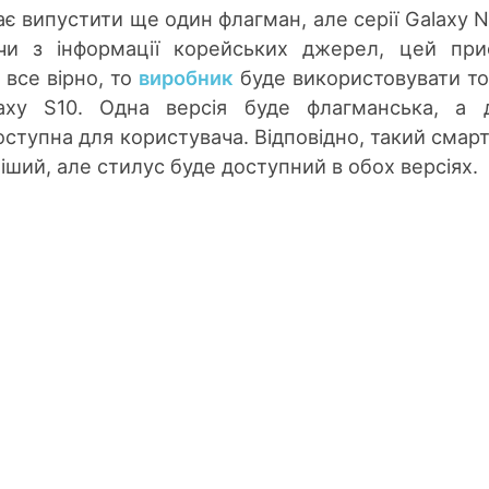
є випустити ще один флагман, але серії Galaxy N
ячи з інформації корейських джерел, цей при
 все вірно, то
виробник
буде використовувати т
xy S10. Одна версія буде флагманська, а д
ступна для користувача. Відповідно, такий смарт
ший, але стилус буде доступний в обох версіях.