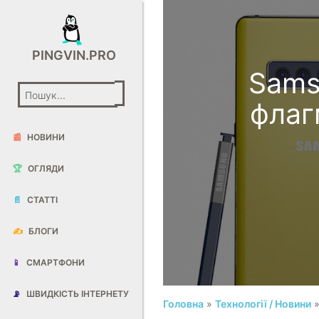
PINGVIN.PRO
Samsu
флаг
📰
НОВИНИ
🏆
ОГЛЯДИ
📄
СТАТТІ
✍️
БЛОГИ
📱
СМАРТФОНИ
📡
ШВИДКІСТЬ ІНТЕРНЕТУ
Головна
»
Технології / Новини
»