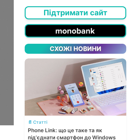
Підтримати сайт
СХОЖІ НОВИНИ
💬
📄 Статті
Phone Link: що це таке та як
підʼєднати смартфон до Windows