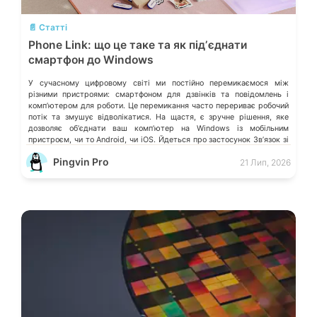
💬
📄 Статті
Phone Link: що це таке та як підʼєднати
смартфон до Windows
У сучасному цифровому світі ми постійно перемикаємося між
різними пристроями: смартфоном для дзвінків та повідомлень і
компʼютером для роботи. Це перемикання часто перериває робочий
потік та змушує відволікатися. На щастя, є зручне рішення, яке
дозволяє обʼєднати ваш компʼютер на Windows із мобільним
пристроєм, чи то Android, чи iOS. Йдеться про застосунок Звʼязок зі
смартфоном (Phone Link) від Microsoft, що перетворює ваш ПК на
Pingvin Pro
21 Лип, 2026
своєрідний «міст» до функцій смартфона.