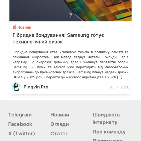
💬
📰 Новини
Гібридне бондування: Samsung готує
технологічний ривок
Гібридне бондування стає ключовою темою в розвитку памʼяті та
пакування мікросхем. Цей метод зʼєднує метали і оксиди шарів
напряму, що скорочує довжину трас і зменшує паразитні опори.
Samsung, SK hynix та Micron уже переходять від лабораторних
випробувань до промислових зразків. Samsung планує надати зразки
HBM4 у 2025 році і перейти до масового виробництва в 2026 […]
Pingvin Pro
19 Січ, 2026
Telegram
Новини
Швидкість
інтернету
Facebook
Огляди
Про команду
X (Twitter)
Статті