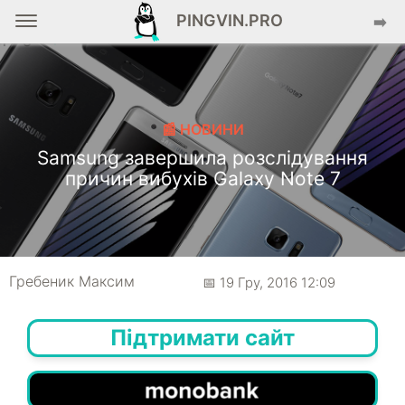
PINGVIN.PRO
➡️
📰 НОВИНИ
Samsung завершила розслідування
причин вибухів Galaxy Note 7
Гребеник Максим
📅 19 Гру, 2016 12:09
Підтримати сайт