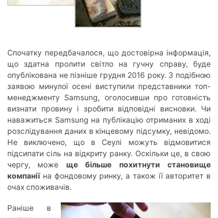
Спочатку передбачалося, що достовірна інформація,
що здатна пролити світло на гучну справу, буде
опублікована не пізніше грудня 2016 року. З подібною
заявою минулої осені виступили представники топ-
менеджменту Samsung, оголосивши про готовність
визнати провину і зробити відповідні висновки. Чи
наважиться Samsung на публікацію отриманих в ході
розслідування даних в кінцевому підсумку, невідомо.
Не виключено, що в Сеулі можуть відмовитися
підсипати сіль на відкриту ранку. Оскільки це, в свою
чергу, може
ще більше похитнути становище
компанії
на фондовому ринку, а також її авторитет в
очах споживачів.
Раніше в