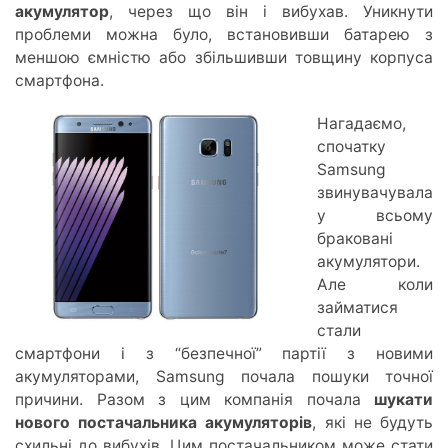
акумулятор
, через що він і вибухав. Уникнути
проблеми можна було, встановивши батарею з
меншою ємністю або збільшивши товщину корпуса
смартфона.
Нагадаємо,
спочатку
Samsung
звинувачувала
у всьому
браковані
акумулятори.
Але коли
займатися
стали
смартфони і з “безпечної” партії з новими
акумуляторами, Samsung почала пошуки точної
причини. Разом з цим компанія почала
шукати
нового постачальника акумуляторів
, які не будуть
схильні до вибухів. Цим постачальником може стати