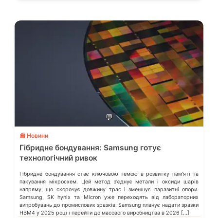
💬
📰 Новини
Гібридне бондування: Samsung готує
технологічний ривок
Гібридне бондування стає ключовою темою в розвитку памʼяті та
пакування мікросхем. Цей метод зʼєднує метали і оксиди шарів
напряму, що скорочує довжину трас і зменшує паразитні опори.
Samsung, SK hynix та Micron уже переходять від лабораторних
випробувань до промислових зразків. Samsung планує надати зразки
HBM4 у 2025 році і перейти до масового виробництва в 2026 […]