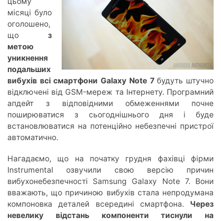
цьому
місяці було
оголошено,
що
з
метою
уникнення
подальших
вибухів всі смартфони Galaxy Note 7
будуть штучно
відключені від GSM-мереж та Інтернету. Програмний
апдейт з відповідними обмеженнями почне
поширюватися з сьогоднішнього дня і буде
встановлюватися на потенційно небезпечні пристрої
автоматично.
Нагадаємо, що на початку грудня фахівці фірми
Instrumental озвучили свою версію причин
вибухонебезпечності Samsung Galaxy Note 7. Вони
вважають, що причиною вибухів стала непродумана
компоновка деталей всередині смартфона.
Через
невелику відстань компоненти тиснули на