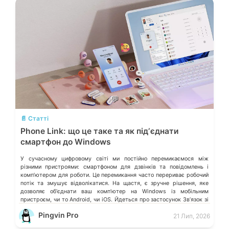
💬
📄 Статті
Phone Link: що це таке та як підʼєднати
смартфон до Windows
У сучасному цифровому світі ми постійно перемикаємося між
різними пристроями: смартфоном для дзвінків та повідомлень і
компʼютером для роботи. Це перемикання часто перериває робочий
потік та змушує відволікатися. На щастя, є зручне рішення, яке
дозволяє обʼєднати ваш компʼютер на Windows із мобільним
пристроєм, чи то Android, чи iOS. Йдеться про застосунок Звʼязок зі
смартфоном (Phone Link) від Microsoft, що перетворює ваш ПК на
Pingvin Pro
21 Лип, 2026
своєрідний «міст» до функцій смартфона.