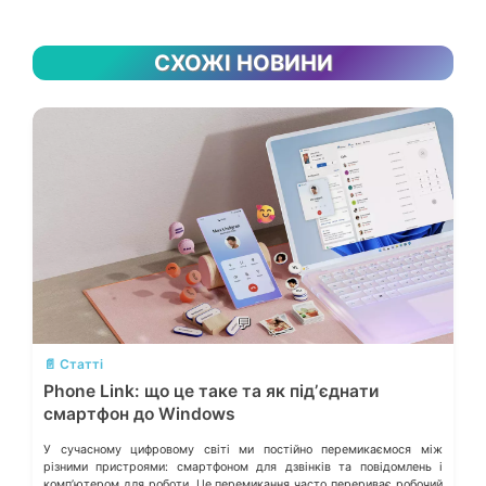
СХОЖІ НОВИНИ
💬
📄 Статті
Phone Link: що це таке та як підʼєднати
смартфон до Windows
У сучасному цифровому світі ми постійно перемикаємося між
різними пристроями: смартфоном для дзвінків та повідомлень і
компʼютером для роботи. Це перемикання часто перериває робочий