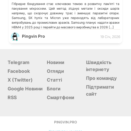
Гібридне бондування стає ключовою темою в розвитку памʼяті та
пакування мікросхем. Цей метод зʼєднує метали і оксиди шарів
напряму, що скорочує довжину трас і зменшує паразитні опори.
Samsung, SK hynix та Micron уже переходять від лабораторних
випробувань до промислових зразків. Samsung планує надати зразки
HBM4 у 2025 році і перейти до масового виробництва в 2026 […]
Pingvin Pro
19 Січ, 2026
Telegram
Новини
Швидкість
інтернету
Facebook
Огляди
Про команду
X (Twitter)
Статті
Підтримати
Google Новини
Блоги
сайт
RSS
Смартфони
PINGVIN.PRO