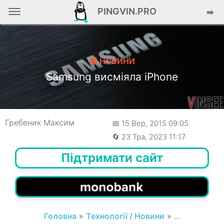
PINGVIN.PRO
➡️
📰 НОВИНИ
Samsung висміяла iPhone
Гребеник Максим
📅 15 Вер, 2015 09:05
🔄 23 Тра, 2023 11:17
Підтримати сайт
Головна
»
Технології / Новини
» ...