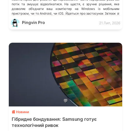
потік та змушує відволікатися. На щастя, є зручне рішення, яке
дозволяє обʼєднати ваш компʼютер на Windows із мобільним
пристроєм, чи то Android, чи iOS. Йдеться про застосунок Звʼязок зі
смартфоном (Phone Link) від Microsoft, що перетворює ваш ПК на
Pingvin Pro
21 Лип, 2026
своєрідний «міст» до функцій смартфона.
💬
📰 Новини
Гібридне бондування: Samsung готує
технологічний ривок