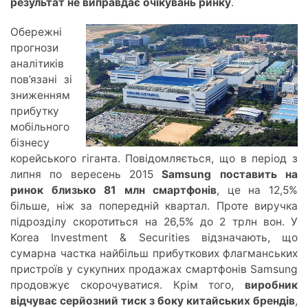
результат не виправдає очікувань ринку
.
Обережні
прогнози
аналітиків
пов’язані зі
зниженням
прибутку
мобільного
бізнесу
корейського гіганта. Повідомляється, що в період з
липня по вересень 2015
Samsung поставить на
ринок близько 81 млн смартфонів
, це на 12,5%
більше, ніж за попередній квартал. Проте виручка
підрозділу скоротиться на 26,5% до 2 трлн вон. У
Korea Investment & Securities відзначають, що
сумарна частка найбільш прибуткових флагманських
пристроїв у сукупних продажах смартфонів Samsung
продовжує скорочуватися. Крім того,
виробник
відчуває серйозний тиск з боку китайських брендів
,