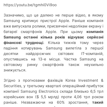
https://youtu.be/tgmhi0Vi9oo
Зазначимо, що це далеко не перше відео, в якому
Samsung критикує пристрої Apple. Раніше компанія
вже випускала ролики, присвячені недолікам екрану і
батареї смартфонів Apple. При цьому
компанія
Samsung останні кілька років відчуває серйозні
фінансові труднощі
. Кілька тижнів тому через
падіння котирувань Samsung вилетіла з першої
десятки найдорожчих світових IT-компаній,
опустившись на 13-е місце. Частка Samsung на
світовому ринку смартфонів також неухильно
знижується.
Згідно з прогнозами фахівців Korea Investment &
Securities, у третьому кварталі операційний прибуток
компанії Samsung Electronics складе близько 6,5 трл
корейських вон ($ 5,5 мрлд) проти 4,06 трл роком
раніше. Незважаючи на 60% зростання,
такий