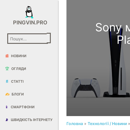
PINGVIN.PRO
Sony 
Pl
📰
НОВИНИ
🏆
ОГЛЯДИ
📄
СТАТТІ
✍️
БЛОГИ
📱
СМАРТФОНИ
📡
ШВИДКІСТЬ ІНТЕРНЕТУ
Головна
»
Технології / Новини
»