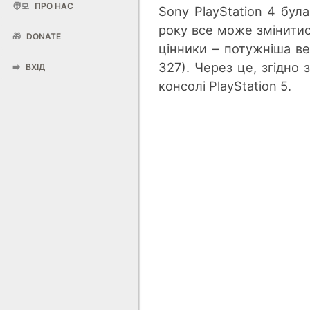
🧑‍💻
ПРО НАС
Sony PlayStation 4 бул
року все може змінити
🎁
DONATE
цінники – потужніша ве
327). Через це, згідно
➡️
ВХІД
консолі PlayStation 5.