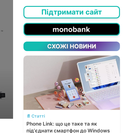
Підтримати сайт
СХОЖІ НОВИНИ
💬
📄 Статті
Phone Link: що це таке та як
підʼєднати смартфон до Windows