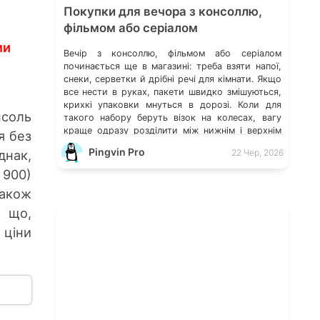
Покупки для вечора з консоллю,
фільмом або серіалом
ми
Вечір з консоллю, фільмом або серіалом
починається ще в магазині: треба взяти напої,
снеки, серветки й дрібні речі для кімнати. Якщо
все нести в руках, пакети швидко змішуються,
крихкі упаковки мнуться в дорозі. Коли для
соль
такого набору беруть візок на колесах, вагу
краще одразу розділити між нижнім і верхнім
я без
шарами. Так пляшки не тиснуть на […]
Pingvin Pro
днак,
22 Чер, 2026
 900)
також
и що,
 ціни