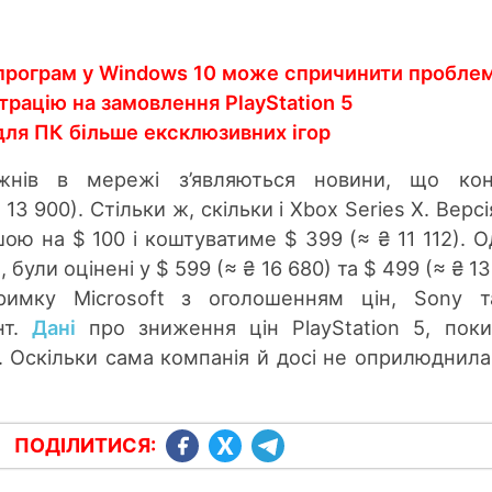
програм у Windows 10 може спричинити пробле
трацію на замовлення PlayStation 5
для ПК більше ексклюзивних ігор
жнів в мережі з’являються новини, що кон
3 900). Стільки ж, скільки і Xbox Series X. Версі
ю на $ 100 і коштуватиме $ 399 (≈ ₴ 11 112). О
, були оцінені у $ 599 (≈ ₴ 16 680) та $ 499 (≈ ₴ 13
тримку Microsoft з оголошенням цін, Sony 
нт.
Дані
про зниження цін PlayStation 5, пок
 Оскільки сама компанія й досі не оприлюднила
ПОДІЛИТИСЯ: