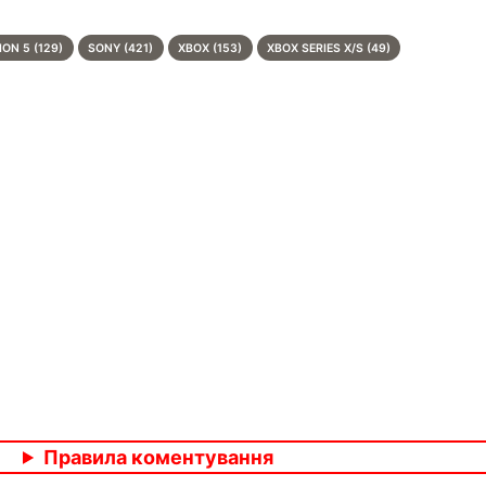
ON 5 (129)
SONY (421)
XBOX (153)
XBOX SERIES X/S (49)
Правила коментування