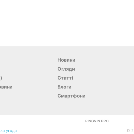
Новини
Огляди
r)
Статті
овини
Блоги
Смартфони
PINGVIN.PRO
ка угода
©
2