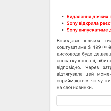
Видалення деяких 
Sony відкрила реєс
Sony випускатиме 
Впродовж кількох ти
коштуватиме $ 499 (≈ ₴ 1
дисковода буде дешевшо
спочатку консолі, нібито
відповідно. Через за
відтягувала цей моме
сприймаються як чутки.
на свої новинки.