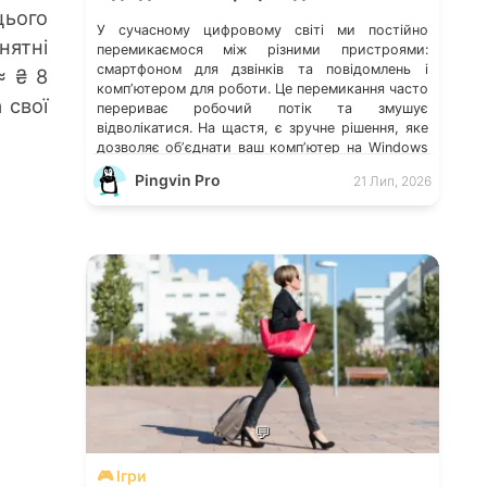
цього
У сучасному цифровому світі ми постійно
нятні
перемикаємося між різними пристроями:
смартфоном для дзвінків та повідомлень і
≈ ₴ 8
компʼютером для роботи. Це перемикання часто
 свої
перериває робочий потік та змушує
відволікатися. На щастя, є зручне рішення, яке
дозволяє обʼєднати ваш компʼютер на Windows
із мобільним пристроєм, чи то Android, чи iOS.
Pingvin Pro
21 Лип, 2026
Йдеться про застосунок Звʼязок зі смартфоном
(Phone Link) від Microsoft, що перетворює ваш
ПК на своєрідний «міст» до функцій смартфона.
💬
🎮 Ігри