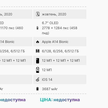
🗓
ь, 2020
жовтень, 2020
LED
6.7'' OLED
📱
 1170 пкс (460
2778 x 1284 пкс (458
пнд)
🔥
14 Bionic
Apple A14 Bionic
💾
6/256, 6/512 ГБ
6/128, 6/256, 6/512 ГБ
+ 12 МП + 12 МП
12 МП + 12 МП + 12 МП
12 МП
🍏
iOS 14
🔋
Аг
3687 мАг
 недоступна
ЦІНА: недоступна