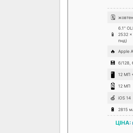
🗓
жовтен
6.1'' O
📱
2532 x
пнд)
🔥
Apple A
💾
6/128, 
12 МП 
12 МП
🍏
iOS 14
🔋
2815 м
ЦІНА: