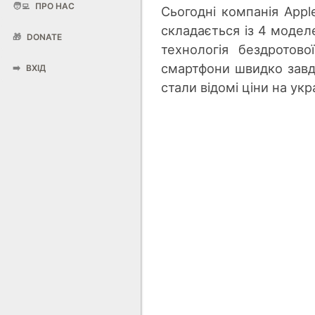
🧑‍💻
ПРО НАС
Сьогодні компанія App
складається із 4 моделе
🎁
DONATE
технологія бездротов
смартфони швидко завдя
➡️
ВХІД
стали відомі ціни на ук