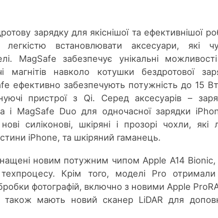
отову зарядку для якіснішої та ефективнішої ро
легкістю встановлювати аксесуари, які чу
лі. MagSafe забезпечує унікальні можливост
чі магнітів навколо котушки бездротової зар
fe ефективно забезпечують потужність до 15 Вт
нуючі пристрої з Qi. Серед аксесуарів – зар
а і MagSafe Duo для одночасної зарядки iPho
ові силіконові, шкіряні і прозорі чохли, які 
астини iPhone, та шкіряний гаманець.
нащені новим потужним чипом Apple A14 Bionic,
техпроцесу. Крім того, моделі Pro отримали
робки фотографій, включно з новими Apple ProR
сії також мають новий сканер LiDAR для допов