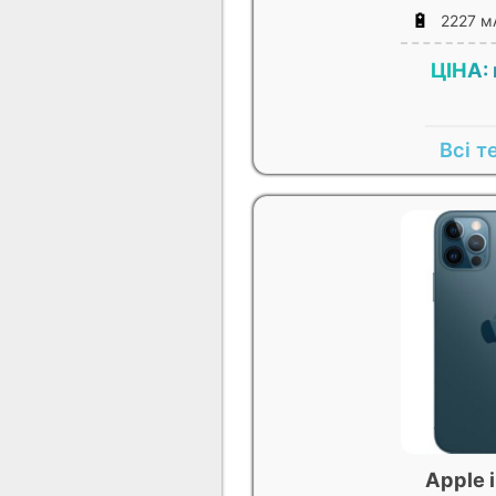
🔋
2227 м
ЦІНА:
Всі т
Apple 