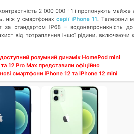
онтрастність 2 000 000 : 1 і пропонують майже в
ть, ніж у смартфонах
серії iPhone 11
. Телефони 
ст за стандартом IP68 – водонепроникність д
ахист від потрапляння іншої рідини, включаючи к
 доступний розумний динамік HomePod mini
o та 12 Pro Max представили офіційно
нові смартфони iРhone 12 та iРhone 12 mini