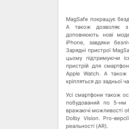
MagSafe покращує бездр
А також дозволяє з 
доповнюють нові моде
iPhone, завдяки безлі
Зарядні пристрої MagSa
цьому підтримуючи іс
пристрій для смартфон
Apple Watch. А також н
кріпляться до задньої ч
Усі смартфони також ос
побудований по 5-нм 
вражаючі можливості об
Dolby Vision. Pro-вер
реальності (AR).