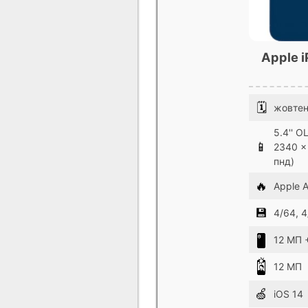
Apple i
🗓
жовтен
5.4'' O
📱
2340 x
пнд)
🔥
Apple A
💾
4/64, 4
12 МП 
12 МП
🍏
iOS 14