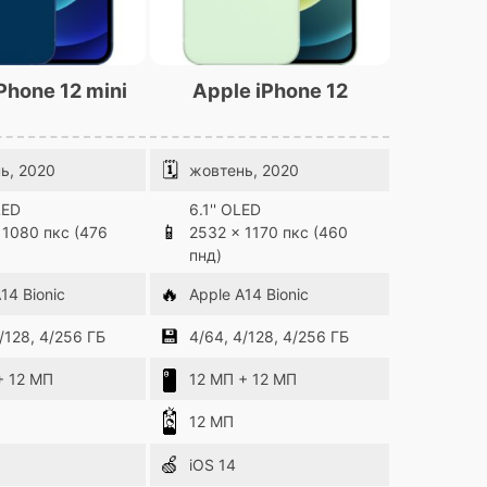
Phone 12 mini
Apple iPhone 12
🗓
ь, 2020
жовтень, 2020
LED
6.1'' OLED
📱
 1080 пкс (476
2532 x 1170 пкс (460
пнд)
🔥
14 Bionic
Apple A14 Bionic
💾
/128, 4/256 ГБ
4/64, 4/128, 4/256 ГБ
+ 12 МП
12 МП + 12 МП
12 МП
🍏
iOS 14