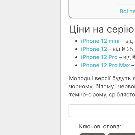
Всі т
Ціни на серію
iРhone 12 mini
– від
iРhone 12
– від ₴ 25
iРhone 12 Pro
– від 
iРhone 12 Pro Max
–
Молодші версії будуть д
чорному, білому і черво
темно-сірому, срібляст
Ключові слова: