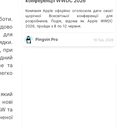
конференції WWDC 2026
Компанія Apple офіційно оголосила дати своєї
щорічної Всесвітньої конференції для
боти.
розробників. Подія, відома як Apple WWDC
дово
2026, пройде з 8 по 12 червня.
і для
Pingvin Pro
19 Тра, 2026
ядки.
, при
ядний
ne та
легко
 який
 нові
AW та
неної