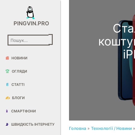
PINGVIN.PRO
Ста
кошту
iP
📰
НОВИНИ
🏆
ОГЛЯДИ
📄
СТАТТІ
✍️
БЛОГИ
📱
СМАРТФОНИ
📡
ШВИДКІСТЬ ІНТЕРНЕТУ
Головна
»
Технології / Новини
»