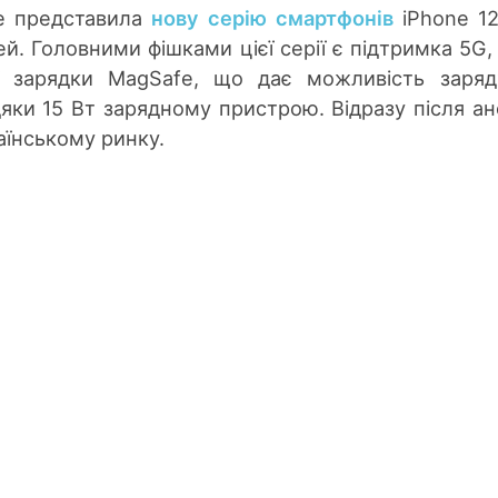
le представила
нову серію смартфонів
iPhone 12
й. Головними фішками цієї серії є підтримка 5G,
ої зарядки MagSafe, що дає можливість заря
ки 15 Вт зарядному пристрою. Відразу після ан
раїнському ринку.