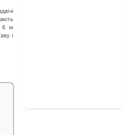
двічі
мають
о 6 м
аву і