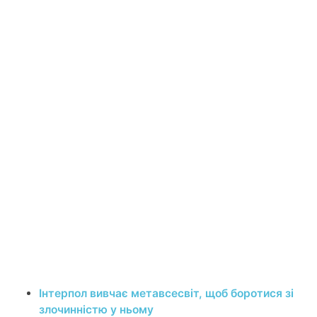
Інтерпол вивчає метавсесвіт, щоб боротися зі
злочинністю у ньому