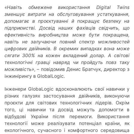
«Навіть обмежене використання Digital Twins
зменшує витрати на обслуговування устаткування,
допомагає в проєктуванні й покращує безпеку на
підприємстві. Досвід наших фахівців свідчить, що
ефективність виробництва може бути покращена,
навіть не залучаючи повний спектр можливостей
цифрових двійників. В окремих випадках вона може
сягати 300% на кожен вкладений долар. А світові
технологічні гравці навряд чи пройдуть повз таку
можливість»
, – повідомив Денис Братчук, директор з
інжинірингу в GlobalLogic.
Інженери GlobaLogic вдосконалюють свої навички у
різних галузях застосування двійників, виконуючи
проєкти для світових технологічних лідерів. Окрім
того, ці навички та досвід можуть допомогти в
відбудові України після перемоги. Використання
технології може реалізувати потенціал країни, як
екологічного, сучасного і комфортного середовища