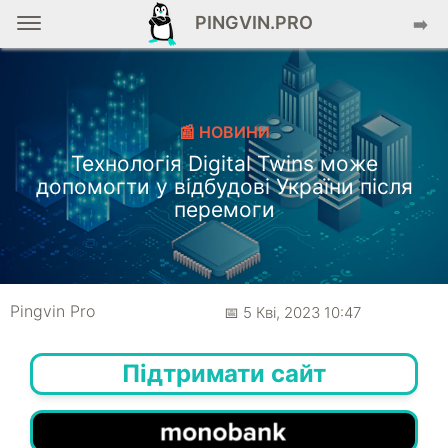
PINGVIN.PRO
➡️
📰 НОВИНИ
Технологія Digital Twins може
допомогти у відбудові України після
перемоги
Pingvin Pro
📅 5 Кві, 2023 10:47
Підтримати сайт