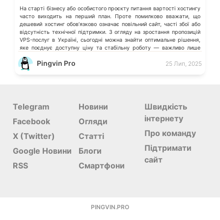
На старті бізнесу або особистого проєкту питання вартості хостингу
часто виходить на перший план. Проте помилково вважати, що
дешевий хостинг обовʼязково означає повільний сайт, часті збої або
відсутність технічної підтримки. З огляду на зростання пропозицій
VPS-послуг в Україні, сьогодні можна знайти оптимальне рішення,
яке поєднує доступну ціну та стабільну роботу — важливо лише
знати, на […]
Pingvin Pro
25 Лип, 2025
Telegram
Новини
Швидкість
інтернету
Facebook
Огляди
Про команду
X (Twitter)
Статті
Підтримати
Google Новини
Блоги
сайт
RSS
Смартфони
PINGVIN.PRO