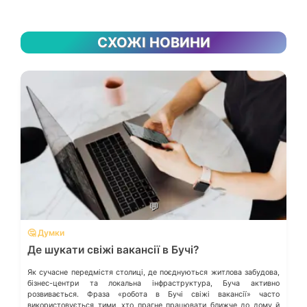
СХОЖІ НОВИНИ
💬
🤔 Думки
Де шукати свіжі вакансії в Бучі?
Як сучасне передмістя столиці, де поєднуються житлова забудова,
бізнес-центри та локальна інфраструктура, Буча активно
розвивається. Фраза «робота в Бучі свіжі вакансії» часто
використовується тими, хто прагне працювати ближче до дому й