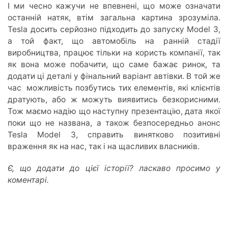
І ми чесно кажучи не впевнені, що може означати
останній натяк, втім загальна картина зрозуміла.
Tesla досить серйозно підходить до запуску Model 3,
а той факт, що автомобіль на ранній стадії
виробництва, працює тільки на користь компанії, так
як вона може побачити, що саме бажає ринок, та
додати ці деталі у фінальний варіант автівки. В той же
час можливість позбутись тих елементів, які клієнтів
дратують, або ж можуть виявитись безкорисними.
Тож маємо надію що наступну презентацію, дата якої
поки що не названа, а також безпосередньо анонс
Tesla Model 3, справить винятково позитивні
враження як на нас, так і на щасливих власників.
Є, що додати до цієї історії? ласкаво просимо у
коментарі.