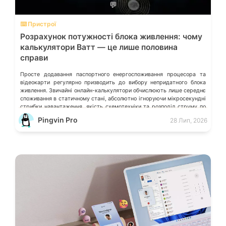
💬
⌨️ Пристрої
Розрахунок потужності блока живлення: чому
калькулятори Ватт — це лише половина
справи
Просте додавання паспортного енергоспоживання процесора та
відеокарти регулярно призводить до вибору непридатного блока
живлення. Звичайні онлайн-калькулятори обчислюють лише середнє
споживання в статичному стані, абсолютно ігноруючи мікросекундні
стрибки навантаження, якість схемотехніки та розподіл струму по
окремих лініях. Розберімо, які технічні параметри насправді
Pingvin Pro
28 Лип, 2026
визначають надійність системи живлення та як правильно підібрати
БЖ із гарантованим запасом міцності. Пікові […]