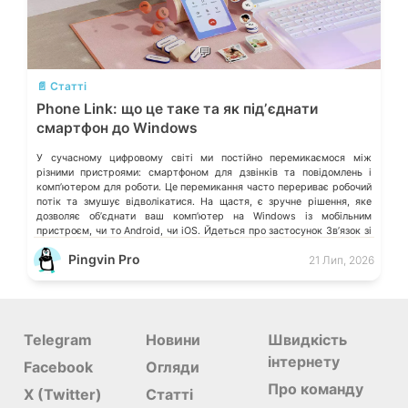
💬
📄 Статті
Phone Link: що це таке та як підʼєднати
смартфон до Windows
У сучасному цифровому світі ми постійно перемикаємося між
різними пристроями: смартфоном для дзвінків та повідомлень і
компʼютером для роботи. Це перемикання часто перериває робочий
потік та змушує відволікатися. На щастя, є зручне рішення, яке
дозволяє обʼєднати ваш компʼютер на Windows із мобільним
пристроєм, чи то Android, чи iOS. Йдеться про застосунок Звʼязок зі
смартфоном (Phone Link) від Microsoft, що перетворює ваш ПК на
Pingvin Pro
21 Лип, 2026
своєрідний «міст» до функцій смартфона.
Telegram
Новини
Швидкість
інтернету
Facebook
Огляди
Про команду
X (Twitter)
Статті