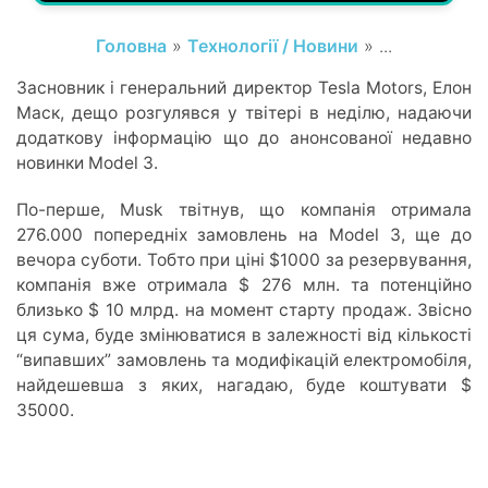
Головна
»
Технології / Новини
» ...
Засновник і генеральний директор Tesla Motors, Елон
Маск, дещо розгулявся у твітері в неділю, надаючи
додаткову інформацію що до анонсованої недавно
новинки Model 3.
По-перше, Musk твітнув, що компанія отримала
276.000 попередніх замовлень на Model 3, ще до
вечора суботи. Тобто при ціні $1000 за резервування,
компанія вже отримала $ 276 млн. та потенційно
близько $ 10 млрд. на момент старту продаж. Звісно
ця сума, буде змінюватися в залежності від кількості
“випавших” замовлень та модифікацій електромобіля,
найдешевша з яких, нагадаю, буде коштувати $
35000.