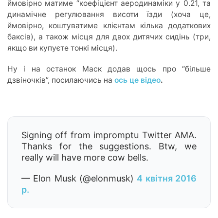
ймовірно матиме “коефіцієнт аеродинаміки у 0.21, та
динамічне регулювання висоти їзди (хоча це,
ймовірно, коштуватиме клієнтам кілька додаткових
баксів), а також місця для двох дитячих сидінь (три,
якщо ви купуєте тонкі місця).
Ну і на останок Маск додав щось про “більше
дзвіночків”, посилаючись на
ось це відео
.
Signing off from impromptu Twitter AMA.
Thanks for the suggestions. Btw, we
really will have more cow bells.
— Elon Musk (@elonmusk)
4 квітня 2016
р.