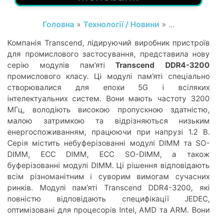
Головна
»
Технології / Новини
» ...
Компанія Transcend, лідируючий виробник пристроїв
для промислового застосування, представила нову
серію модулів пам’яті
Transcend DDR4-3200
промислового класу. Ці модулі пам’яті спеціально
створювалися для епохи 5G і всіляких
інтелектуальних систем. Вони мають частоту 3200
МГц, володіють високою пропускною здатністю,
малою затримкою та відрізняються низьким
енергоспоживанням, працюючи при напрузі 1.2 В.
Серія містить небуферізованні модулі DIMM та SO-
DIMM, ECC DIMM, ECC SO-DIMM, а також
буферізованні модулі DIMM. Ці рішення відповідають
всім різноманітним і суворим вимогам сучасних
ринків. Модулі пам’яті Transcend DDR4-3200, які
повністю відповідають специфікації JEDEC,
оптимізовані для процесорів Intel, AMD та ARM. Вони