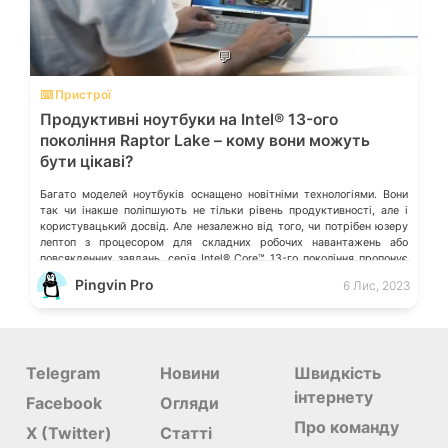
💬
⌨️ Пристрої
Продуктивні ноутбуки на Intel® 13-ого
покоління Raptor Lake – кому вони можуть
бути цікаві?
Багато моделей ноутбуків оснащено новітніми технологіями. Вони
так чи інакше поліпшують не тільки рівень продуктивності, але і
користувацький досвід. Але незалежно від того, чи потрібен юзеру
лептоп з процесором для складних робочих навантажень або
повсякденних завдань, серія Intel® Core™ 13-го покоління пропонує
широкий спектр варіантів для різних потреб. Технології процесорів
Pingvin Pro
6 Лис, 2023
Intel® Core™ 13-го покоління для […]
Telegram
Новини
Швидкість
інтернету
Facebook
Огляди
Про команду
X (Twitter)
Статті