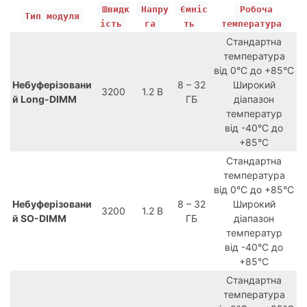
Швидк
Напру
Ємніс
Робоча
Тип модуля
ість
га
ть
температура
Стандартна
температура
від 0°C до +85°C
Небуферізовани
8 – 32
Широкий
3200
1.2 В
й Long-DIMM
ГБ
діапазон
температур
від -40°C до
+85°C
Стандартна
температура
від 0°C до +85°C
Небуферізовани
8 – 32
Широкий
3200
1.2 В
й SO-DIMM
ГБ
діапазон
температур
від -40°C до
+85°C
Стандартна
температура