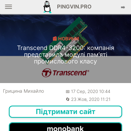
PINGVIN.PRO
➡️
📰 НОВИНИ
Transcend DDR4-3200: компанія
представила модулі пам’яті
промислового класу
Грицина Михайло
📅 17 Сер, 2020 10:44
🔄 23 Жов, 2020 11:21
Підтримати сайт