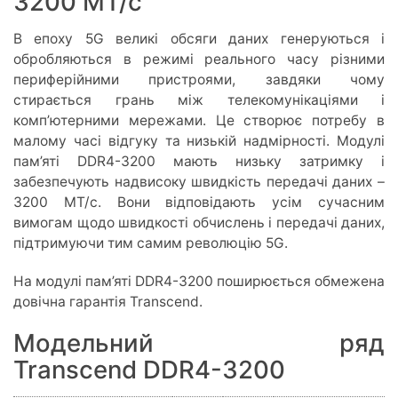
3200 МТ/с
В епоху 5G великі обсяги даних генеруються і
обробляються в режимі реального часу різними
периферійними пристроями, завдяки чому
стирається грань між телекомунікаціями і
комп’ютерними мережами. Це створює потребу в
малому часі відгуку та низькій надмірності. Модулі
пам’яті DDR4-3200 мають низьку затримку і
забезпечують надвисоку швидкість передачі даних –
3200 МТ/с. Вони відповідають усім сучасним
вимогам щодо швидкості обчислень і передачі даних,
підтримуючи тим самим революцію 5G.
На модулі пам’яті DDR4-3200 поширюється обмежена
довічна гарантія Transcend.
Модельний ряд
Transcend DDR4-3200