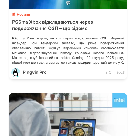
💬
📰 Новини
PS6 та Xbox відкладаються через
подорожчання ОЗП – що відомо
PS6 та Xbox відкладаються через подорожчання ОЗП. Відомий
інсайдер Том Гендерсон заявляє, що різке подорожчання
оперативної памʼяті змушує виробників консолей обговорювати
можливе відтермінування виходу консолей нового покоління.
Матеріал, опублікований на Insider Gaming, 29 грудня 2025 року,
підкріплює цю тезу, а сам автор також поширив короткий допис у X.
Що саме сталося? За даними джерел, попит на […]
Pingvin Pro
3 Січ, 2026