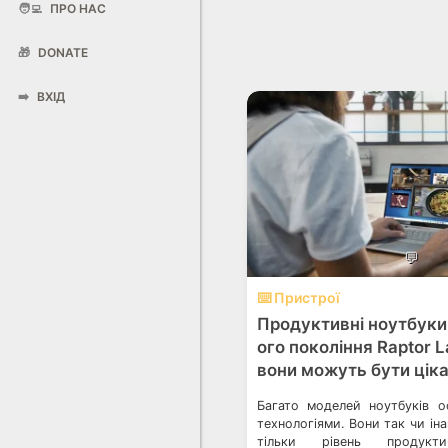
🧑‍💻
ПРО НАС
🎁
DONATE
➡️
ВХІД
💬
⌨️ Пристрої
Продуктивні ноутбуки н
ого покоління Raptor L
вони можуть бути ціка
Багато моделей ноутбуків о
технологіями. Вони так чи ін
тільки рівень продукт