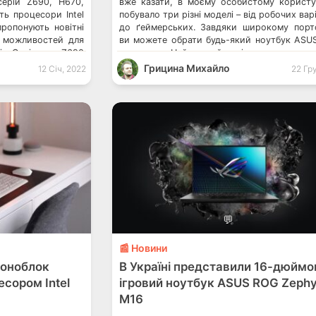
серій Z690, H670,
вже казати, в моєму особистому користу
ть процесори Intel
побувало три різні моделі – від робочих варі
пропонують новітні
до ґеймерських. Завдяки широкому пор
р можливостей для
ви можете обрати будь-який ноутбук ASUS
ів. Серія плат Z690
прогадати. Найкращий варіант, як на мене, 
 серій ROG Strix і
моделі, що можуть виконувати різні завда
Грицина Михайло
12 Січ, 2022
22 Гру
модельний ряд
від офісних до редагування файлів […]
 та H670 […]
💬
📰 Новини
моноблок
В Україні представили 16-дюймо
есором Intel
ігровий ноутбук ASUS ROG Zephy
M16