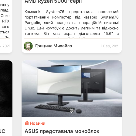
AMD Ryzen 5000-серії
лонну
гляді
Компанія System76 представила оновлений
 Core
портативний комп’ютер під назвою System76
e RTX
Pangolin, який працює на операційній системі
ового
Linux. Цей ноутбук є досить легким та відносно
ються
тонким. Він має екран діагоналлю 15.6” з
в. До
роздільною здатністю Full HD. Працює комп’ютер
ні-ПК
на процесорі AMD Ryzen 5 5500U або AMD
Грицина Михайло
, 2021
1 Вер, 2021
Ryzen 7 5700U – останні процесори від AMD, що
доступні сьогодні. […]
💬
📰 Новини
UC
ASUS представила моноблок