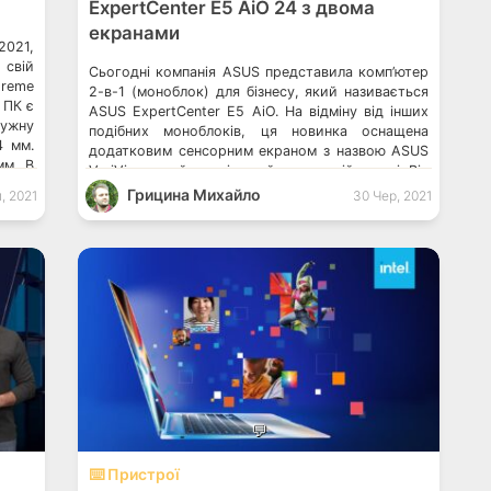
ExpertCenter E5 AiO 24 з двома
екранами
021,
 свій
Сьогодні компанія ASUS представила комп’ютер
treme
2-в-1 (моноблок) для бізнесу, який називається
 ПК є
ASUS ExpertCenter E5 AiO. На відміну від інших
ужну
подібних моноблоків, ця новинка оснащена
4 мм.
додатковим сенсорним екраном з назвою ASUS
мм. В
VeriView, який розміщений на тиловій панелі. Він
Plus
призначений швидкої та простої взаємодії двох
Грицина Михайло
, 2021
30 Чер, 2021
людей, які сидять за одним столом по різні
сторони. До речі, якщо […]
💬
⌨️ Пристрої