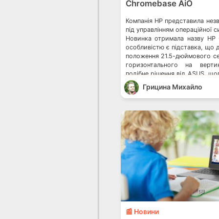
Chromebase AiO
Компанія HP представила нез
під управлінням операційної 
Новинка отримала назву HP C
особливістю є підставка, що 
положення 21.5-дюймового се
горизонтального на верти
подібне рішення від ASUS, щ
10, ми мали на огляді, і 
Грицина Михайло
моноблок ASUS V241EA. Екр
має […]
💬
📰 Новини