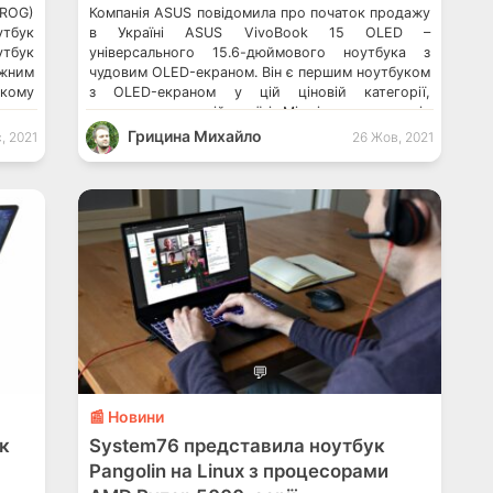
ROG)
Компанія ASUS повідомила про початок продажу
утбук
в Україні ASUS VivoBook 15 OLED –
тбук
універсального 15.6-дюймового ноутбука з
ужним
чудовим OLED-екраном. Він є першим ноутбуком
нкому
з OLED-екраном у цій ціновій категорії,
овому
доступним у нашій країні. Між іншим, компанія
сплей
також нещодавно представила в Україні
Грицина Михайло
, 2021
26 Жов, 2021
вого
ноутбуки Vivobook Pro 14X/16X OLED. Окрім
міщує
того, ASUS ще запустила нову послугу в Україні
 який
[…]
💬
📰 Новини
ук
System76 представила ноутбук
Pangolin на Linux з процесорами