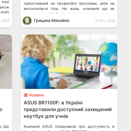
Intel
орієнтований на професійні програми, аніж на
також
висококласні ігри. На жаль, компанія ще не
и AMD
оголосила офіційної ціни та дати продажу.
Force
Пристрій отримав дуже тонкий корпус, в якому
Грицина Михайло
, 2022
31 Січ, 2022
є 24-дюймовий екран з максимально вузькими
рамками з трьох сторін. Цей […]
💬
📰 Новини
ASUS BR1100F: в Україні
о
представили доступний захищений
ноутбук для учнів
в. Що
Компанія ASUS повідомила про доступність в