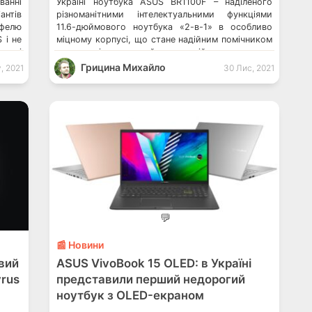
ванні
Україні ноутбука ASUS BR1100F – наділеного
антів
різноманітними інтелектуальними функціями
тфелю
11.6-дюймового ноутбука «2-в-1» в особливо
 і не
міцному корпусі, що стане надійним помічником
це ті
для стаціонарного й дистанційного навчання
ння –
школярів. З детальними технічними
Грицина Михайло
, 2021
30 Лис, 2021
характеристиками в таблиці та ціною ви можете
ознайомитися нижче. Між іншим, компанія ASUS
нещодавно представила в Україні 16-дюймовий
ігровий ноутбук ASUS […]
💬
📰 Новини
вий
ASUS VivoBook 15 OLED: в Україні
rus
представили перший недорогий
ноутбук з OLED-екраном