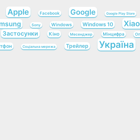
Apple
Google
Facebook
Google Play Store
Xia
msung
Windows 10
Windows
Sony
Застосунки
Кіно
Мінцифра
Оп
Месенджер
Україна
Трейлер
тфон
Соціальна мережа