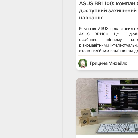
ASUS BR1100: компані
доступний захищений 
навчання
Компанія ASUS представила 
ASUS BR1100. Це 11-дюй
особливо міцному корп
різноманітними інтелектуаль
стане надійним помічником д
дистанційного навчання ш
бампер захищає всі грані
Грицина Михайло
зменшуючи силу механіч
уберегти внутрішні компонен
Ноутбук ASUS BR1100 оснащу
клавіатурою й відпові
промисловому стандарту […]
💬