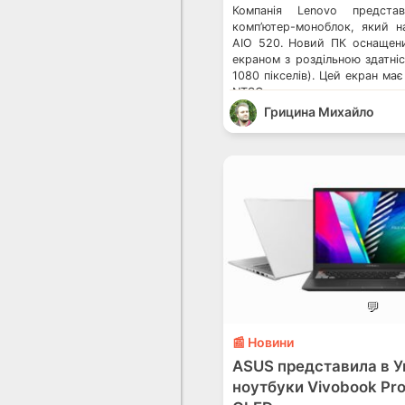
Компанія Lenovo предста
комп’ютер-моноблок, який н
AIO 520. Новий ПК оснащен
екраном з роздільною здатніс
1080 пікселів). Цей екран ма
NTSC та може похвалитися к
За словами компанії, площа
Грицина Михайло
96%, а рамка завширшки всьо
ми насправді […]
💬
📰 Новини
ASUS представила в Ук
ноутбуки Vivobook Pro