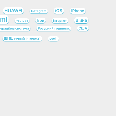
HUAWEI
iOS
iPhone
Instagram
omi
Війна
Ігри
Інтернет
YouTube
США
ераційна система
Розумний годинник
ШІ (Штучний інтелект)
росія