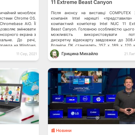
11 Extreme Beast Canyon
вичайний моноблок
Після анонсу на виставці COMPUTEX 2
системи Chrome OS.
компанія Intel нарешті «представила»
hromebase AiO. Її
компактний комп’ютер Intel NUC 11 Ex
дозволяє змінювати
Beast Canyon. Головною особливістю цього
нсорного екрана з
можливість використовувати пот
кальне. До речі,
дискретну відеокарту завдовжки до 308.
оправда на Windows
Розміри ПК становлять 357 х 189 х 120 
називається такий
корпусі є блок живлення 80 
Грицина Михайло
11 Сер, 2021
21 Лип
ан Chromebase AiO
Gold потужністю 650 Вт. Є три варіанти […]
💬
📰 Новини