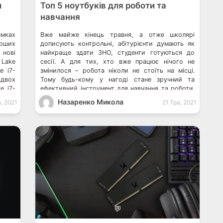
и
Топ 5 ноутбуків для роботи та
навчання
амках
Вже майже кінець травня, а отже школярі
ерших
дописують контрольні, абітурієнти думають як
нові
найкраще здати ЗНО, студенти готуються до
 Lake
сесії. А для тих, хто вже працює нічого не
e i7-
змінилося – робота ніколи не стоїть на місці.
двох
Тому будь-кому у нагоді стане зручний та
e i7-
ефективний інструмент для навчання та роботи.
0U в
А саме – ноутбук. Якщо ви найближчим […]
Назаренко Микола
р, 2021
21 Тра, 2021
💬