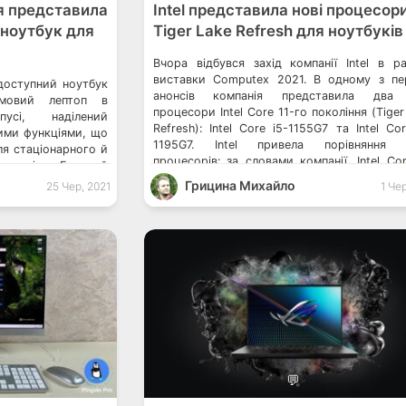
я представила
Intel представила нові процесор
ноутбук для
Tiger Lake Refresh для ноутбуків
Вчора відбувся захід компанії Intel в р
виставки Computex 2021. В одному з п
доступний ноутбук
анонсів компанія представила два 
мовий лептоп в
процесори Intel Core 11-го покоління (Tiger
усі, наділений
Refresh): Intel Core i5-1155G7 та Intel Cor
ними функціями, що
1195G7. Intel привела порівняння 
ля стаціонарного й
процесорів: за словами компанії, Intel Cor
колярів. Гумовий
1195G7 перевершує AMD Ryzen 580
 й кути корпусу,
Грицина Михайло
25 Чер, 2021
1 Че
багатьох задачах і процесах. Правда, […]
них ударів, щоб
ти від пошкоджень.
ється водостійкою
дає військово-
💬