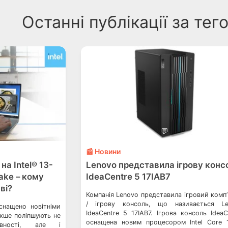
Останні публікації за те
💬
📰 Новини
а Intel® 13-
Lenovo представила ігрову конс
ake – кому
IdeaCentre 5 17IAB7
ві?
Компанія Lenovo представила ігровий комп
/ ігрову консоль, що називається Le
снащено новітніми
IdeaCentre 5 17IAB7. Ігрова консоль IdeaC
акше поліпшують не
оснащена новим процесором Intel Core 
ивності, але і