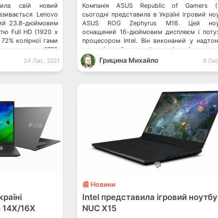
вила свій новий
Компанія ASUS Republic of Gamers (
азивається Lenovo
сьогодні представила в Україні ігровий но
ий 23.8-дюймовим
ASUS ROG Zephyrus M16. Цей ноу
тю Full HD (1920 x
оснащений 16-дюймовим дисплеєм і пот
є 72% колірної гами
процесором Intel. Він виконаний у надто
утом огляду 178°.
корпусі, який за розмірами відповідає тип
 екрана становить
15-дюймовому ноутбуку. 16-дюймовий ди
Грицина Михайло
24 Лис, 2021
9 Лис
го лиш 2 мм. Хоча,
в ультратонкому корпусі 15-дюймо
ноутбука Стильний ROG Zephyrus M16 в
16-дюймовий дисплей у тонкому корпусі,
на […]
💬
📰 Новини
раїні
Intel представила ігровий ноутб
 14X/16X
NUC X15