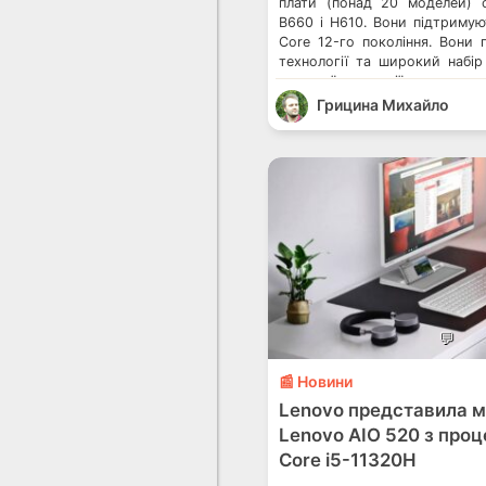
плати (понад 20 моделей) 
B660 і H610. Вони підтримую
Core 12-го покоління. Вони 
технології та широкий набі
широкої аудиторії користувач
поповнилася новими моделями
Грицина Михайло
TUF Gaming. Повний 
материнських плат серій B660
💬
📰 Новини
Lenovo представила 
Lenovo AIO 520 з проц
Core i5-11320H