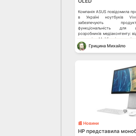
OLED
Компанія ASUS повідомила пр
в Україні ноутбуків Vi
забезпечують проду
функціональність для
розробників медіаконтенту: в
аматорів. Майбутні творці
свій шлях до успішної кар
Грицина Михайло
дюймовим Vivobook 
(N7600/M7600) або 14-дюйм
14X OLED (N7400/M7400). Наг
представила їх на початку […]
💬
📰 Новини
HP представила моноб