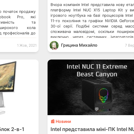
Вчора компанія Intel представила нову ета
платформу Intel NUC X15 Laptop Kit у ви
о початок продажу
ігрового ноутбука на базі процесорів Intel
vobook Pro, які
11-го покоління та графіки NVIDIA GeForc
ктивність та
30-ої серії. Подібні системи серед мас
 широкого кола
споживача маловідомі, оскільки поширю
ід професіоналів до
виключно через системних інтеграторі
 можуть розпочати
слова, компанія нещодавно представила мі
’єри з новим 16-
Грицина Михайло
1 Жов, 2021
7 Вер
Intel NUC 11 Extreme Beast Canyon та […]
Pro 16X OLED
овим Vivobook Pro
адаю, що компанія
💬
📰 Новини
лок 2-в-1
Intel представила міні-ПК Intel N