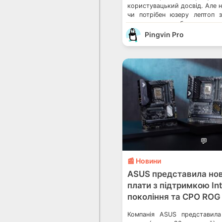
користувацький досвід. Але н
чи потрібен юзеру лептоп 
складних робочих на
повсякденних завдань, серія 
Pingvin Pro
покоління пропонує широкий
для різних потреб. Технологі
Core™ 13-го покоління для […]
💬
📰 Новини
ASUS представила нов
плати з підтримкою Int
покоління та СРО ROG 
Компанія ASUS представила