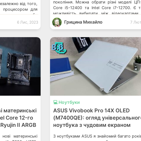
покоління. Можна обрати різні моделі ЦП: 
езалежно від того,
Core i5-12400 та Intel Core i7-12700. Є 
з процесором для
можливість вибирати між відеокартам
вантажень або
Radeon RX 6500 XT, RX 6400 та NVIDIA Ge
Intel® Core™ 13-го
Грицина Михайло
6 Лис, 2023
7 Лют
RTX 3060, RTX 3060 […]
 спектр варіантів
ї процесорів Intel®
📃
8.6
💬
💻 Ноутбуки
і материнські
ASUS Vivobook Pro 14X OLED
el Core 12-го
(M7400QE): огляд універсальног
Ryujin II ARGB
ноутбука з чудовим екраном
 нові материнські
З ноутбуками ASUS я знайомий багато рокі