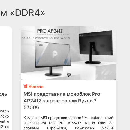
гом «DDR4»
💬
📰 Новини
оль
MSI представила моноблок Pro
AP241Z з процесором Ryzen 7
5700G
ʼютер
novo
Компанія MSI представила новий моноблок, який
entre
називається MSI Pro AP241Z All In One. За
12-го
словами виробника, компʼютер більше