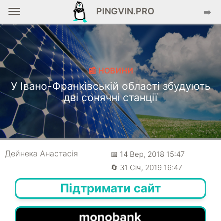
PINGVIN.PRO
➡️
📰 НОВИНИ
У Івано-Франківській області збудують
дві сонячні станції
Дейнека Анастасiя
📅 14 Вер, 2018 15:47
🔄 31 Січ, 2019 16:47
Підтримати сайт