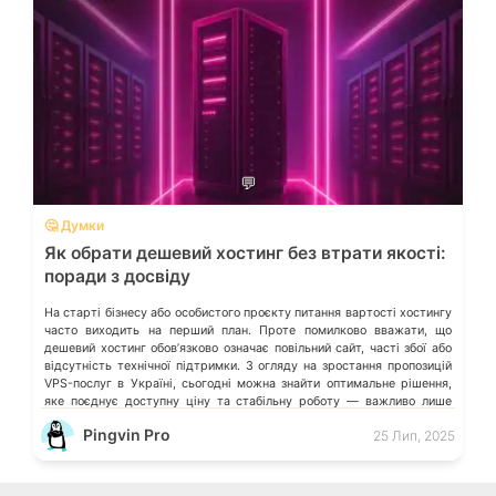
💬
🤔 Думки
Як обрати дешевий хостинг без втрати якості:
поради з досвіду
На старті бізнесу або особистого проєкту питання вартості хостингу
часто виходить на перший план. Проте помилково вважати, що
дешевий хостинг обовʼязково означає повільний сайт, часті збої або
відсутність технічної підтримки. З огляду на зростання пропозицій
VPS-послуг в Україні, сьогодні можна знайти оптимальне рішення,
яке поєднує доступну ціну та стабільну роботу — важливо лише
знати, на […]
Pingvin Pro
25 Лип, 2025