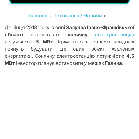
Головна
»
Технології / Новини
» ...
До кінця 2018 року в
селі Залуква Івано-Франківської
області
встановлять
сонячну
електростанцію
потужністю
5 МВт
. Крім того в області невдовзі
почнуть будувати ще один об’єкт «зеленої»
енергетики. Сонячну електростанцію потужністю
4.5
МВт
інвестор планує встановити у межах
Галича
.