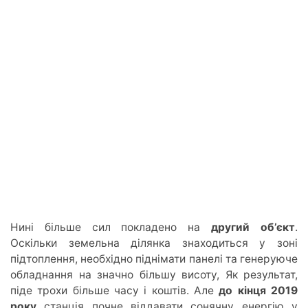
Нині більше сил покладено на
другий об’єкт
.
Оскільки земельна ділянка знаходиться у зоні
підтоплення, необхідно піднімати панелі та генеруюче
обладнання на значно більшу висоту, Як результат,
піде трохи більше часу і коштів. Але
до кінця 2019
року
станція почне віддавати сонячну енергію у