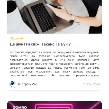
💬
🤔 Думки
Де шукати свіжі вакансії в Бучі?
Як сучасне передмістя столиці, де поєднуються житлова забудова,
бізнес-центри та локальна інфраструктура, Буча активно
розвивається. Фраза «робота в Бучі свіжі вакансії» часто
використовується тими, хто прагне працювати ближче до дому й
уникати тривалих поїздок до Києва. Розуміння того, де саме
зʼявляються нові оголошення, дає змогу швидше знаходити
перспективні можливості. Які напрями працевлаштування
переважають у місті […]
Pingvin Pro
26 Січ, 2026