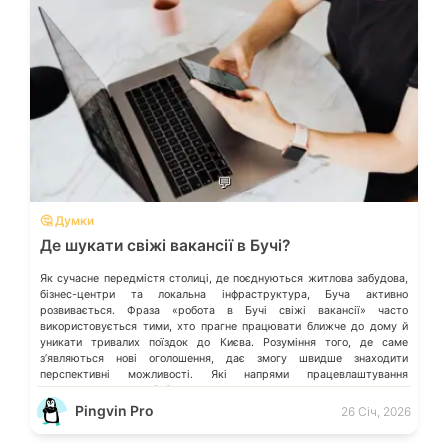
💬
🤔 Думки
Де шукати свіжі вакансії в Бучі?
Як сучасне передмістя столиці, де поєднуються житлова забудова,
бізнес-центри та локальна інфраструктура, Буча активно
розвивається. Фраза «робота в Бучі свіжі вакансії» часто
використовується тими, хто прагне працювати ближче до дому й
уникати тривалих поїздок до Києва. Розуміння того, де саме
зʼявляються нові оголошення, дає змогу швидше знаходити
перспективні можливості. Які напрями працевлаштування
переважають у місті […]
Pingvin Pro
26 Січ, 2026