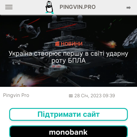
PINGVIN.PRO
➡️
📰 НОВИНИ
Україна створює першу в світі ударну
роту БПЛА
Pingvin Pro
📅 28 Січ, 2023 09:39
Підтримати сайт