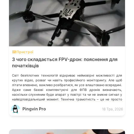
💬
⌨️ Пристрої
З чого складається FPV-дрон: пояснення для
початківців
Світ безпілотних технологій відкриває неймовірні можливості для
крутих відео, розваг чи навіть професійного моніторингу. Але щоб
літати впевнено, важливо розібратися, як усе влаштовано всередині.
Адже саме базові комплектуючі для ФПВ дронів визначають,
наскільки слухняним буде апарат у повітрі та чи не зникне сигнал у
найвідповідальніший момент. Технічна грамотність – це не просто
теорія, а ваш […]
Pingvin Pro
18 Тра, 2026