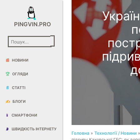
Украї
PINGVIN.PRO
п
пост
підрив
📰
НОВИНИ
д
🏆
ОГЛЯДИ
📄
СТАТТІ
✍️
БЛОГИ
📱
СМАРТФОНИ
📡
ШВИДКІСТЬ ІНТЕРНЕТУ
Головна
»
Технології / Новини
»
підриву Каховської ГЕС: як доп