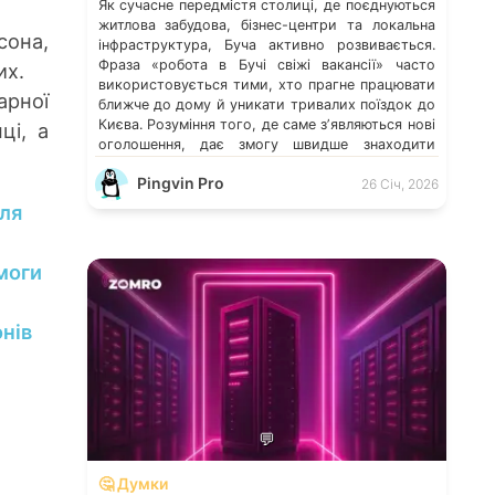
Як сучасне передмістя столиці, де поєднуються
житлова забудова, бізнес-центри та локальна
сона,
інфраструктура, Буча активно розвивається.
Фраза «робота в Бучі свіжі вакансії» часто
алих.
використовується тими, хто прагне працювати
арної
ближче до дому й уникати тривалих поїздок до
Києва. Розуміння того, де саме зʼявляються нові
ці, а
оголошення, дає змогу швидше знаходити
перспективні можливості. Які напрями
Pingvin Pro
працевлаштування переважають у місті […]
26 Січ, 2026
для
моги
онів
💬
🤔 Думки