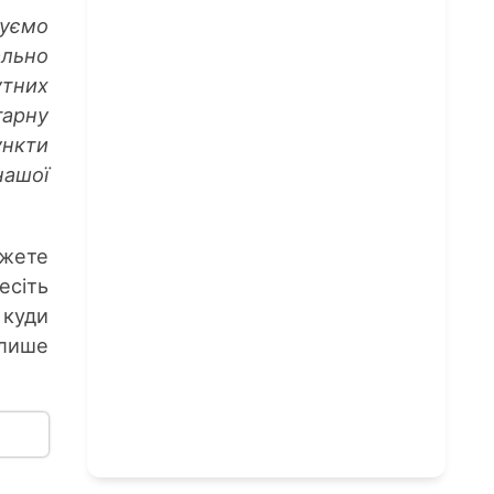
туємо
ально
утних
тарну
ункти
нашої
жете
есіть
 куди
 лише