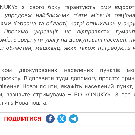
UKY» зі свого боку гарантують: «
ми відсор
а упродовж найближчих пʼяти місяців раціон
ями Херсона та області, котрі опинились у скр
х.
Просимо українців не відправляти гумані
омість звернути увагу на деокуповані населені п
кої областей, мешканці яких також потребують 
іком деокупованих населених пунктів мо
проєкту. Відправити туди допомогу просто: прин
ділення Нової пошти, вкажіть населений пункт,
ти, зазначте отримувача – БФ «ONUKY». З вас
атить Нова пошта.
ПОДІЛИТИСЯ: