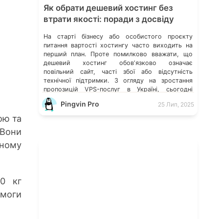
Як обрати дешевий хостинг без
втрати якості: поради з досвіду
На старті бізнесу або особистого проєкту
питання вартості хостингу часто виходить на
перший план. Проте помилково вважати, що
дешевий хостинг обовʼязково означає
повільний сайт, часті збої або відсутність
технічної підтримки. З огляду на зростання
пропозицій VPS-послуг в Україні, сьогодні
можна знайти оптимальне рішення, яке поєднує
Pingvin Pro
25 Лип, 2025
доступну ціну та стабільну роботу — важливо
лише знати, на […]
ою та
 Вони
ьному
00 кг
омоги