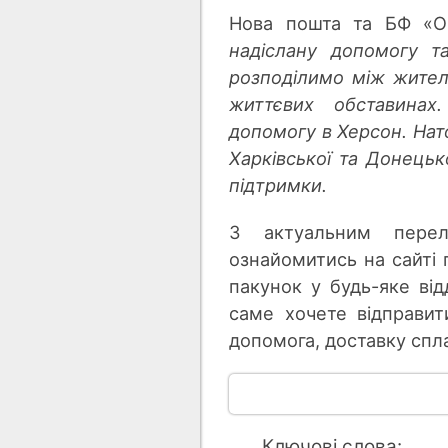
Нова пошта та БФ «ON
надіслану допомогу т
розподілимо між жител
життєвих обставина
допомогу в Херсон. Нат
Харківської та Донець
підтримки.
З актуальним перел
ознайомитись на сайті 
пакунок у будь-яке від
саме хочете відправи
допомога, доставку спл
Ключові слова: