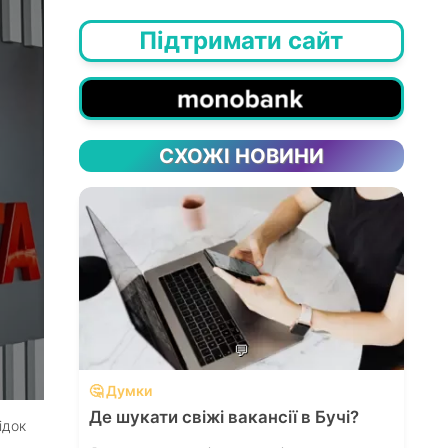
Підтримати сайт
СХОЖІ НОВИНИ
💬
🤔 Думки
Де шукати свіжі вакансії в Бучі?
ідок