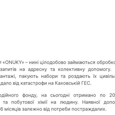
БФ «ONUKY» – нині цілодобово займаються обробк
 запитів на адресну та колективну допомогу.
вантажі, пакують набори та роздають їх цивіл
ало від катастрофи на Каховській ГЕС.
одійного фонду, на сьогодні отримано по 2
гу та побутової хімії на людину. Наявної доп
-6 місяців залежно від потреби постраждалих.