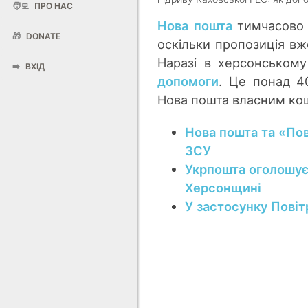
🧑‍💻
ПРО НАС
Нова пошта
тимчасов
🎁
DONATE
оскільки пропозиція в
Наразі в херсонському
➡️
ВХІД
допомоги
. Це понад 40
Нова пошта власним кош
Нова пошта та «По
ЗСУ
Укрпошта оголошує
Херсонщині
У застосунку Повіт