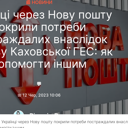
📰 НОВИНИ
нці через Нову пошту
окрили потреби
раждалих внаслідок
у Каховської ГЕС: як
опомогти іншим
💬
📅 12 Чер, 2023 10:06
Pingvin Pro
 Українці через Нову пошту покрили потреби постраждалих внасл
омогти іншим