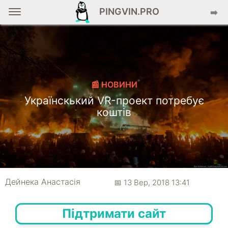
PINGVIN.PRO
➡️
📰 НОВИНИ
Українскький VR-проект потребує
коштів
Дейнека Анастасiя
📅 13 Вер, 2018 13:41
Підтримати сайт