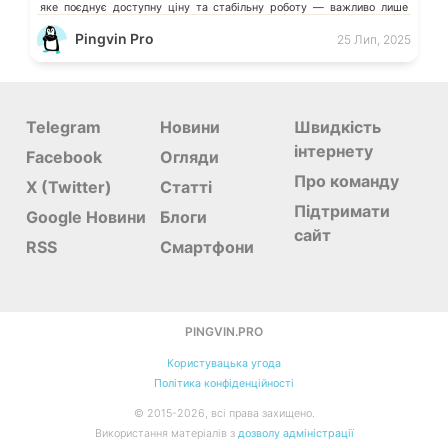
яке поєднує доступну ціну та стабільну роботу — важливо лише
знати, на […]
Pingvin Pro
25 Лип, 2025
Telegram
Новини
Швидкість
інтернету
Facebook
Огляди
Про команду
X (Twitter)
Статті
Підтримати
Google Новини
Блоги
сайт
RSS
Смартфони
PINGVIN.PRO
Користувацька угода
Політика конфіденційності
©
2015-
2026, всі права захищено.
Використання матеріалів з
дозволу адміністрації