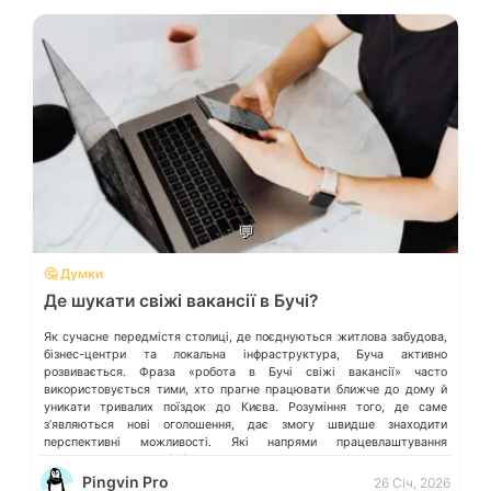
💬
🤔 Думки
Де шукати свіжі вакансії в Бучі?
Як сучасне передмістя столиці, де поєднуються житлова забудова,
бізнес-центри та локальна інфраструктура, Буча активно
розвивається. Фраза «робота в Бучі свіжі вакансії» часто
використовується тими, хто прагне працювати ближче до дому й
уникати тривалих поїздок до Києва. Розуміння того, де саме
зʼявляються нові оголошення, дає змогу швидше знаходити
перспективні можливості. Які напрями працевлаштування
переважають у місті […]
Pingvin Pro
26 Січ, 2026