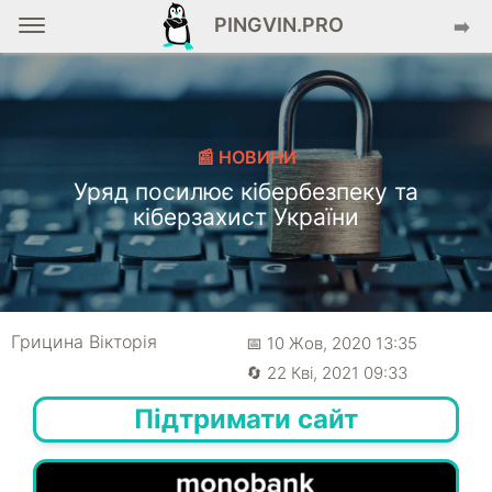
PINGVIN.PRO
➡️
📰 НОВИНИ
Уряд посилює кібербезпеку та
кіберзахист України
Грицина Вікторія
📅 10 Жов, 2020 13:35
🔄 22 Кві, 2021 09:33
Підтримати сайт