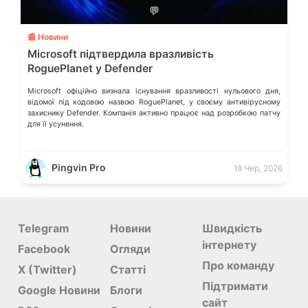
💬
📰 Новини
Microsoft підтвердила вразливість
RoguePlanet у Defender
Microsoft офіційно визнала існування вразливості нульового дня,
відомої під кодовою назвою RoguePlanet, у своєму антивірусному
захиснику Defender. Компанія активно працює над розробкою патчу
для її усунення.
Pingvin Pro
18 Чер, 2026
Telegram
Новини
Швидкість
інтернету
Facebook
Огляди
Про команду
X (Twitter)
Статті
Підтримати
Google Новини
Блоги
сайт