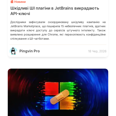
📰 Новини
Шкідливі ШІ плагіни в JetBrains викрадають
API-ключі
Дослідники зафіксували скоординовану шкідливу кампанію на
JetBrains Marketplace, що поширила 15 небезпечних плагінів, здатних
викрадати ключі доступу до сервісів штучного інтелекту. Також
виявлено розширення для Chrome, які перехоплюють конфіденційне
спілкування з ШІ-чатботами.
Pingvin Pro
18 Чер, 2026