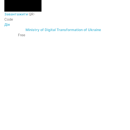
Завантажити
QR-
Code
Дія
Ministry of Digital Transformation of Ukraine
DEVELOPER:
Free
PRICE: