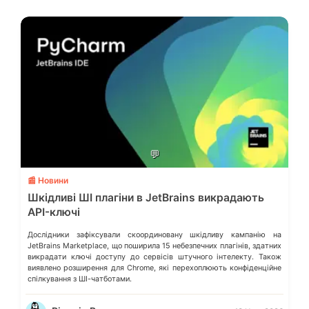
💬
📰 Новини
Шкідливі ШІ плагіни в JetBrains викрадають
API-ключі
Дослідники зафіксували скоординовану шкідливу кампанію на
JetBrains Marketplace, що поширила 15 небезпечних плагінів, здатних
викрадати ключі доступу до сервісів штучного інтелекту. Також
виявлено розширення для Chrome, які перехоплюють конфіденційне
спілкування з ШІ-чатботами.