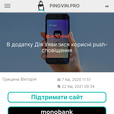
PINGVIN.PRO
➡️
📰 НОВИНИ
В додатку Дія з’явилися корисні push-
сповіщення
Грицина Вікторія
📅 7 Кві, 2020 11:51
🔄 22 Кві, 2021 09:34
Підтримати сайт