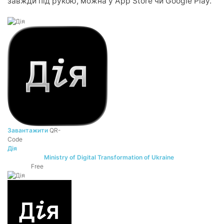
завжди під рукою, можна у App Store чи Google Play.
Завантажити
QR-
Code
Дія
Ministry of Digital Transformation of Ukraine
DEVELOPER:
Free
PRICE: