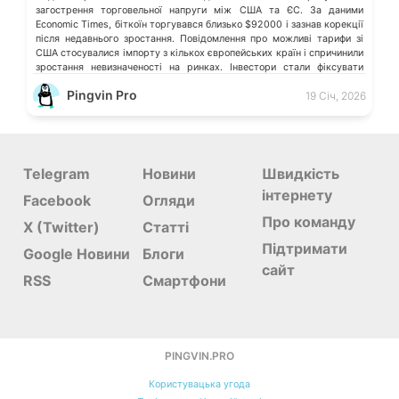
загострення торговельної напруги між США та ЄС. За даними
Economic Times, біткоїн торгувався близько $92000 і зазнав корекції
після недавнього зростання. Повідомлення про можливі тарифи зі
США стосувалися імпорту з кількох європейських країн і спричинили
зростання невизначеності на ринках. Інвестори стали фіксувати
прибутки і скорочувати […]
Pingvin Pro
19 Січ, 2026
Telegram
Новини
Швидкість
інтернету
Facebook
Огляди
Про команду
X (Twitter)
Статті
Підтримати
Google Новини
Блоги
сайт
RSS
Смартфони
PINGVIN.PRO
Користувацька угода