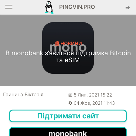
PINGVIN.PRO
➡️
📰 НОВИНИ
В monobank з’явиться підтримка Bitcoin
та eSIM
Грицина Вікторія
📅 5 Лип, 2021 15:22
🔄 04 Жов, 2021 11:43
Підтримати сайт