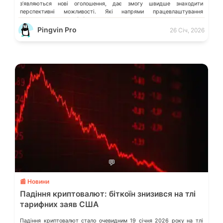
зʼявляються нові оголошення, дає змогу швидше знаходити
перспективні можливості. Які напрями працевлаштування
переважають у місті […]
Pingvin Pro
26 Січ, 2026
💬
📰 Новини
Падіння криптовалют: біткоїн знизився на тлі
тарифних заяв США
Падіння криптовалют стало очевидним 19 січня 2026 року на тлі