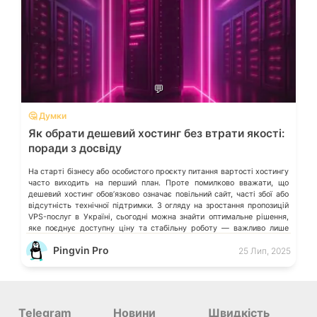
💬
🤔 Думки
Як обрати дешевий хостинг без втрати якості:
поради з досвіду
На старті бізнесу або особистого проєкту питання вартості хостингу
часто виходить на перший план. Проте помилково вважати, що
дешевий хостинг обовʼязково означає повільний сайт, часті збої або
відсутність технічної підтримки. З огляду на зростання пропозицій
VPS-послуг в Україні, сьогодні можна знайти оптимальне рішення,
яке поєднує доступну ціну та стабільну роботу — важливо лише
знати, на […]
Pingvin Pro
25 Лип, 2025
Telegram
Новини
Швидкість