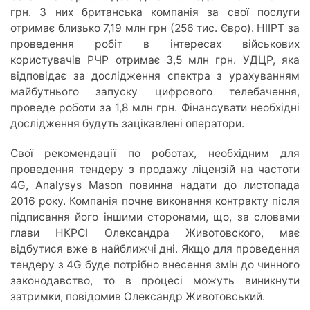
грн. З них британська компанія за свої послуги
отримає близько 7,19 млн грн (256 тис. Євро). НІІРТ за
проведення робіт в інтересах військових
користувачів РЧР отримає 3,5 млн грн. УДЦР, яка
відповідає за дослідження спектра з урахуванням
майбутнього запуску цифрового телебачення,
проведе роботи за 1,8 млн грн. Фінансувати необхідні
дослідження будуть зацікавлені оператори.
Свої рекомендації по роботах, необхідним для
проведення тендеру з продажу ліцензій на частоти
4G, Analysys Mason повинна надати до листопада
2016 року. Компанія почне виконання контракту після
підписання його іншими сторонами, що, за словами
глави НКРСІ Олександра Животовского, має
відбутися вже в найближчі дні. Якщо для проведення
тендеру з 4G буде потрібно внесення змін до чинного
законодавство, то в процесі можуть виникнути
затримки, повідомив Олександр Животовський.