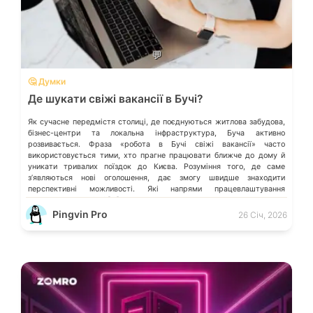
💬
🤔 Думки
Де шукати свіжі вакансії в Бучі?
Як сучасне передмістя столиці, де поєднуються житлова забудова,
бізнес-центри та локальна інфраструктура, Буча активно
розвивається. Фраза «робота в Бучі свіжі вакансії» часто
використовується тими, хто прагне працювати ближче до дому й
уникати тривалих поїздок до Києва. Розуміння того, де саме
зʼявляються нові оголошення, дає змогу швидше знаходити
перспективні можливості. Які напрями працевлаштування
переважають у місті […]
Pingvin Pro
26 Січ, 2026