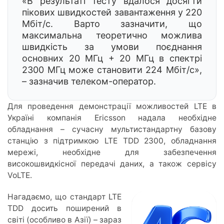
«В результаті тесту вдалося досягти
пікових швидкостей завантаження у 220
Мбіт/с. Варто зазначити, що
максимальна теоретично можлива
швидкість за умови поєднання
основних 20 МГц + 20 МГц в спектрі
2300 МГц може становити 224 Мбіт/с»,
– зазначив телеком-оператор.
Для проведення демонстрації можливостей LTE в
Україні компанія Ericsson надала необхідне
обладнання – сучасну мультистандартну базову
станцію з підтримкою LTE TDD 2300, обладнання
мережі, необхідне для забезпечення
високошвидкісної передачі даних, а також сервісу
VoLTE.
Нагадаємо, що стандарт LTE
TDD досить поширений в
світі (особливо в Азії) – зараз