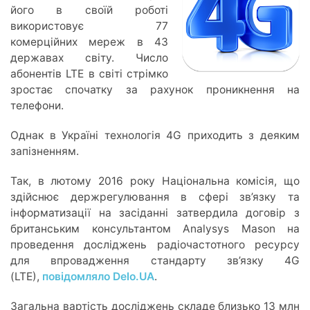
його в своїй роботі
використовує 77
комерційних мереж в 43
державах світу. Число
абонентів LTE в світі стрімко
зростає спочатку за рахунок проникнення на
телефони.
Однак в Україні технологія 4G приходить з деяким
запізненням.
Так, в лютому 2016 року Національна комісія, що
здійснює держрегулювання в сфері зв’язку та
інформатизації на засіданні затвердила договір з
британським консультантом Analysys Mason на
проведення досліджень радіочастотного ресурсу
для впровадження стандарту зв’язку 4G
(LTE),
повідомляло Delo.UA
.
Загальна вартість досліджень складе близько 13 млн