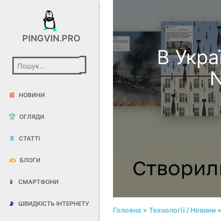
PINGVIN.PRO
В Укра
N
📰
НОВИНИ
🏆
ОГЛЯДИ
📄
СТАТТІ
✍️
БЛОГИ
📱
СМАРТФОНИ
📡
ШВИДКІСТЬ ІНТЕРНЕТУ
Головна
»
Технології / Новини
»