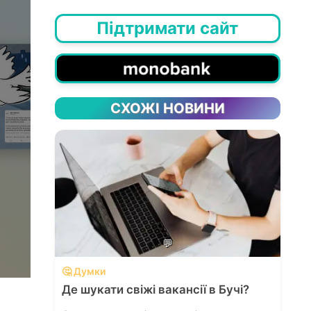
Підтримати сайт
СХОЖІ НОВИНИ
💬
🤔 Думки
Де шукати свіжі вакансії в Бучі?