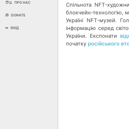
🧑‍💻
ПРО НАС
Спільнота NFT-художни
блокчейн-технологію, м
🎁
DONATE
Україні NFT-музей. Г
інформацію серед світо
➡️
ВХІД
України. Експонати
від
початку
російського вт