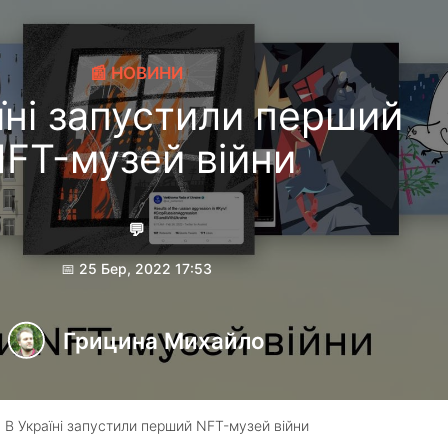
📰 НОВИНИ
їні запустили перший
FT-музей війни
💬
📅 25 Бер, 2022 17:53
Грицина Михайло
 В Україні запустили перший NFT-музей війни