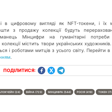
ні в цифровому вигляді як NFT-токени, і їх
ошти з продажу колекції будуть перерахова
гаманець Мінцифри на гуманітарні потреби
 колекції містить твори українських художників.
я і роботами митців з усього світу. Перейти в
нням
.
ПОДІЛИТИСЯ:
БЛОКЧЕЙН (24)
ВІЙНА (723)
МІНЦИФРА (544)
РОСІЯ (419)
ТОКЕН (7)