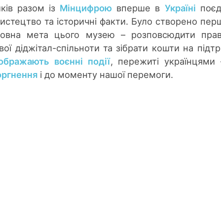
ків разом із
Мінцифрою
вперше в
Україні
поєд
истецтво та історичні факти. Було створено пер
оловна мета цього музею – розповсюдити пра
вої діджітал-спільноти та зібрати кошти на підт
ображають воєнні події
, пережиті українцями 
оргнення
і до моменту нашої перемоги.