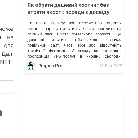
Як обрати дешевий хостинг без
втрати якості: поради з досвіду
На старті бізнесу або особистого проєкту
 може
питання вартості хостингу часто виходить на
перший план. Проте помилково вважати, що
ні на
дешевий хостинг обовʼязково означає
 для
повільний сайт, часті збої або відсутність
технічної підтримки. З огляду на зростання
 Далі
пропозицій VPS-послуг в Україні, сьогодні
 NFT-
можна знайти оптимальне рішення, яке поєднує
Pingvin Pro
25 Лип, 2025
доступну ціну та стабільну роботу — важливо
лише знати, на […]