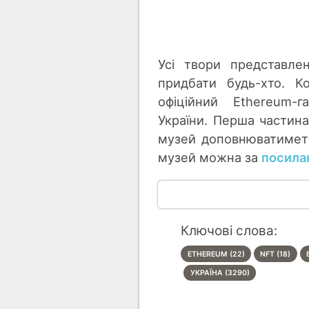
Усі твори представле
придбати будь-хто. К
офіційний Ethereum-
України. Перша частина
музей доповнюватиметьс
музей можна за
посила
Ключові слова:
ETHEREUM (22)
NFT (18)
УКРАЇНА (3290)