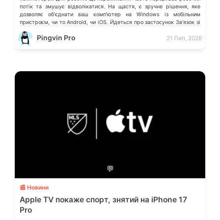
потік та змушує відволікатися. На щастя, є зручне рішення, яке
дозволяє обʼєднати ваш компʼютер на Windows із мобільним
пристроєм, чи то Android, чи iOS. Йдеться про застосунок Звʼязок зі
смартфоном (Phone Link) від Microsoft, що перетворює ваш ПК на
Pingvin Pro
21 Лип, 2026
своєрідний «міст» до функцій смартфона.
💬
📰 Новини
Apple TV покаже спорт, знятий на iPhone 17
Pro