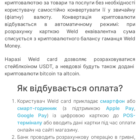
криптовалютою за товари та послуги без необхідності
користувачу самостійно конвертувати її у звичайну
(фіатну) валюту. Конвертація криптовалюти
відбувається в автоматичному режимі: при
розрахунку карткою Weld еквівалентна сума
списується з криптовалютного балансу гаманця Weld
Money.
Наразі Weld card дозволяє розраховуватися
стейблкоіном USDT, а невдовзі будуть також додані
криптовалюти bitcoin та altcoin.
Як відбувається оплата?
Користувач Weld card прикладає
смартфон
або
смарт-годинник
(з підтримкою
Apple Pay
,
Google Pay
) із цифровою карткою до
POS-
терміналу
або вводить дані картки під час оплати
онлайн на сайті магазину.
Банк проводить розрахункову операцію в гривні,