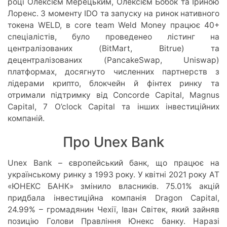
році Олексієм Мерецьким, Олексієм Бобок та Іриною
Лоренс. З моменту IDO та запуску на ринок нативного
токена WELD, в core team Weld Money працює 40+
спеціалістів, було проведенео лістинг на
централізованих (BitMart, Bitrue) та
децентралізованих (PancakeSwap, Uniswap)
платформах, досягнуто численних партнерств з
лідерами крипто, блокчейн й фінтех ринку та
отримали підтримку від Concorde Capital, Magnus
Capital, 7 O’clock Capital та інших інвестиційних
компаній.
Про Unex Bank
Unex Bank – європейський банк, що працює на
українському ринку з 1993 року. У квітні 2021 року АТ
«ЮНЕКС БАНК» змінило власників. 75.01% акцій
придбала інвестиційна компанія Dragon Capital,
24.99% – громадянин Чехії, Іван Світек, який зайняв
позицію Голови Правління Юнекс банку. Наразі