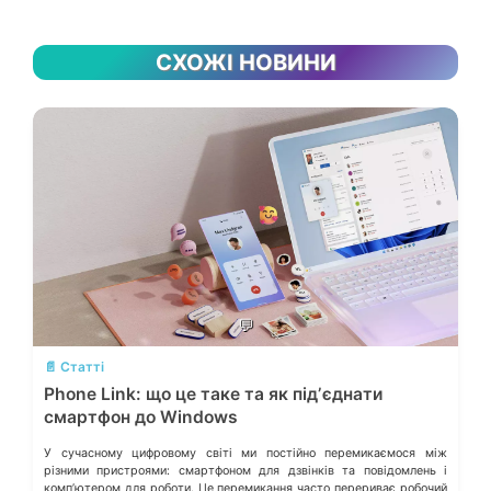
СХОЖІ НОВИНИ
💬
📄 Статті
Phone Link: що це таке та як підʼєднати
смартфон до Windows
У сучасному цифровому світі ми постійно перемикаємося між
різними пристроями: смартфоном для дзвінків та повідомлень і
компʼютером для роботи. Це перемикання часто перериває робочий