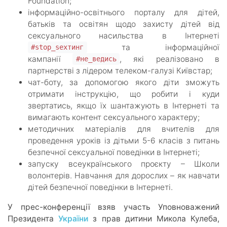
Foundation;
інформаційно-освітнього порталу для дітей,
батьків та освітян щодо захисту дітей від
сексуального насильства в Інтернеті
та інформаційної
#stop_sexтинг
кампанії
, які реалізовано в
#не_ведись
партнерстві з лідером телеком-галузі Київстар;
чат-боту, за допомогою якого діти зможуть
отримати інструкцію, що робити і куди
звертатись, якщо їх шантажують в Інтернеті та
вимагають контент сексуального характеру;
методичних матеріалів для вчителів для
проведення уроків із дітьми 5-6 класів з питань
безпечної сексуальної поведінки в Інтернеті;
запуску всеукраїнського проєкту – Школи
волонтерів. Навчання для дорослих – як навчати
дітей безпечної поведінки в Інтернеті.
У прес-конференції взяв участь Уповноважений
Президента
України
з прав дитини Микола Кулеба,