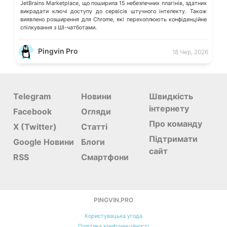
JetBrains Marketplace, що поширила 15 небезпечних плагінів, здатних
викрадати ключі доступу до сервісів штучного інтелекту. Також
виявлено розширення для Chrome, які перехоплюють конфіденційне
спілкування з ШІ-чатботами.
Pingvin Pro
18 Чер, 2026
Telegram
Новини
Швидкість
інтернету
Facebook
Огляди
Про команду
X (Twitter)
Статті
Підтримати
Google Новини
Блоги
сайт
RSS
Смартфони
PINGVIN.PRO
Користувацька угода
Політика конфіденційності