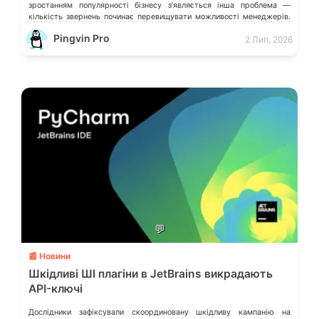
зростанням популярності бізнесу з’являється інша проблема —
кількість звернень починає перевищувати можливості менеджерів.
Спочатку це майже непомітно. Відповідь затримується […]
Pingvin Pro
2 Лип, 2026
💬
📰 Новини
Шкідливі ШІ плагіни в JetBrains викрадають
API-ключі
Дослідники зафіксували скоординовану шкідливу кампанію на