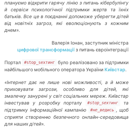
плануємо відкрити гарячу лінію з питань кібербулінгу
й сервіси психологічної підтримки жертв та їхніх
батьків. Все це в поєднанні допоможе уберегти дітей
від новітніх загроз, які еволюціонують з кожним
днем».
Валерія Іонан, заступник міністра
цифрової трансформації
з питань євроінтеграції
Портал
було реалізовано за підтримки
#stop_sexтинг
найбільшого мобільного оператора України
Київстар
.
«Інтернет дає не лише нові можливості, а й може
приховувати загрози, особливо для дітей, які
змалечку занурені у світ соціальних мереж. Київстар
інвестував у розробку порталу
та
#stop_sexтинг
підтримку інформаційної кампанію
, щоб
#не_ведись
сприяти створенню безпечного онлайн-середовища
для наших дітей».