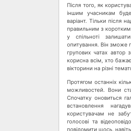
Після того, як користув
іншим учасникам буде
варіант. Тільки після н
правильним з коротким 
у спільноті залишат
опитування. Він зможе п
групових чатах автор 
корисна всім, хто бажа
вікторини на різні темат
Протягом останніх кіль
можливостей. Вони ста
Спочатку оновиться га
встановлення нагад
користувачам не забут
голосові та відеопов
повідомити щось, навіть