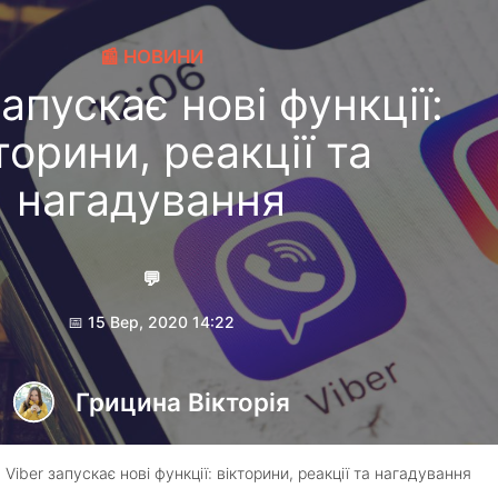
📰 НОВИНИ
запускає нові функції:
торини, реакції та
нагадування
💬
📅 15 Вер, 2020 14:22
Грицина Вікторія
 Viber запускає нові функції: вікторини, реакції та нагадування