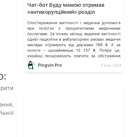
Чат-бот Буду мамою отримав
«антикорупційний» розділ
Спостереження вагітності і медична допомога
при пологах є пріоритетними медичними
послугами. За кожен місяць ведення вагітності
однієї пацієнтки в амбулаторних умовах медичні
заклади отримують від держави 786 ₴. А за
пологи – щонайменше 15 137 ₴. Попри це,
і
українці продовжують платити за обстеження
та аналізи, гарантовані державою. За даними
Pingvin Pro
6 Бер, 2024
опитування БФ «280 днів» серед жінок, […]
о:
орити
ання,
льної