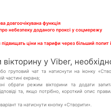
ова довгоочікувана функція
ро небезпеку доданого проксі у соцмережу
 підвищать ціни на тарифи через більший попит 
вікторину у Viber, необхідн
або груповий чат та натиснути на іконку «Ств
ій частині екрана;
кні обрати режим вікторини та додати запит
ідповіді та, якщо потрібно, короткий опис прави
варіант та натиснути кнопку «Створити».