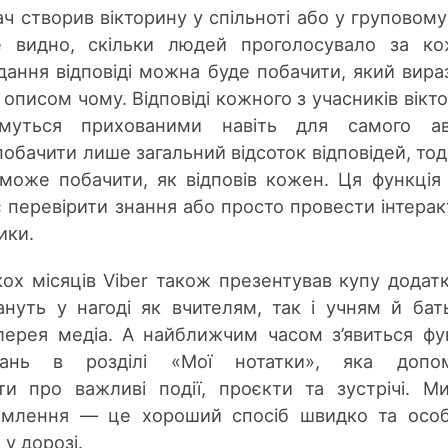
ач створив вікторину у спільноті або у груповому 
 видно, скільки людей проголосувало за ко
адання відповіді можна буде побачити, який вира
описом чому. Відповіді кожного з учасників вікт
имуться прихованими навіть для самого ав
обачити лише загальний відсоток відповідей, тоді
зможе побачити, як відповів кожен. Ця функція
є перевірити знання або просто провести інтерак
ики.
кох місяців Viber також презентував купу додат
нуть у нагоді як вчителям, так і учням й бат
лерея медіа. А найближчим часом з’явиться фу
увань в розділі «Мої нотатки», яка допо
и про важливі події, проєкти та зустрічі. Ми
ідомлення — це хороший спосіб швидко та осо
 у дорозі.