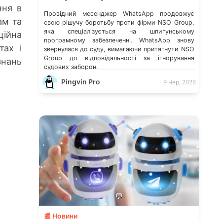
ння в
Провідний месенджер WhatsApp продовжує
ам та
свою рішучу боротьбу проти фірми NSO Group,
яка спеціалізується на шпигунському
ційна
програмному забезпеченні. WhatsApp знову
тах і
звернулася до суду, вимагаючи притягнути NSO
Group до відповідальності за ігнорування
знань
судових заборон.
Pingvin Pro
9 Чер, 2026
💬
📰 Новини