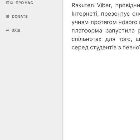
🧑‍💻
ПРО НАС
Rakuten Viber, провід
Інтернеті, презентує о
🎁
DONATE
учням протягом нового 
платформа запустила 
➡️
ВХІД
спільнотах для того, 
серед студентів з певно