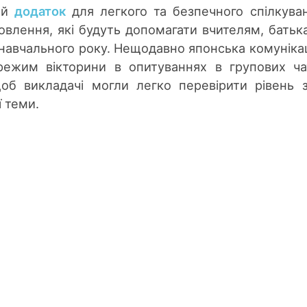
ний
додаток
для легкого та безпечного спілкува
новлення, які будуть допомагати вчителям, батьк
навчального року. Нещодавно японська комуніка
режим вікторини в опитуваннях в групових ча
щоб викладачі могли легко перевірити рівень 
ї теми.