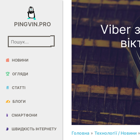
PINGVIN.PRO
Viber 
вік
📰
НОВИНИ
🏆
ОГЛЯДИ
📄
СТАТТІ
✍️
БЛОГИ
📱
СМАРТФОНИ
📡
ШВИДКІСТЬ ІНТЕРНЕТУ
Головна
»
Технології / Новини
»