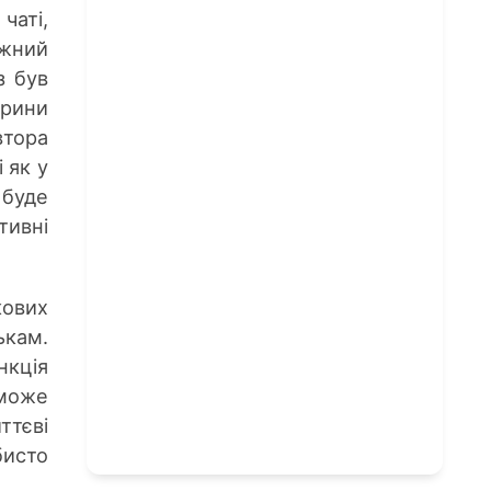
чаті,
жний
з був
орини
тора
 як у
 буде
тивні
кових
ькам.
нкція
може
ттєві
бисто