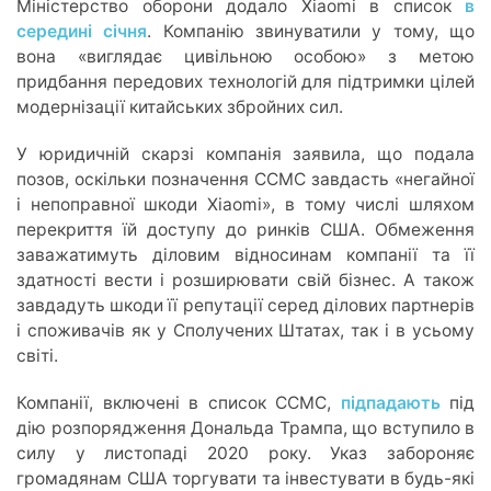
Міністерство оборони додало Xiaomi в список
в
середині січня
. Компанію звинуватили у тому, що
вона «виглядає цивільною особою» з метою
придбання передових технологій для підтримки цілей
модернізації китайських збройних сил.
У юридичній скарзі компанія заявила, що подала
позов, оскільки позначення CCMC завдасть «негайної
і непоправної шкоди Xiaomi», в тому числі шляхом
перекриття їй доступу до ринків США. Обмеження
заважатимуть діловим відносинам компанії та її
здатності вести і розширювати свій бізнес. А також
завдадуть шкоди її репутації серед ділових партнерів
і споживачів як у Сполучених Штатах, так і в усьому
світі.
Компанії, включені в список CCMC,
підпадають
під
дію розпорядження Дональда Трампа, що вступило в
силу у листопаді 2020 року. Указ забороняє
громадянам США торгувати та інвестувати в будь-які