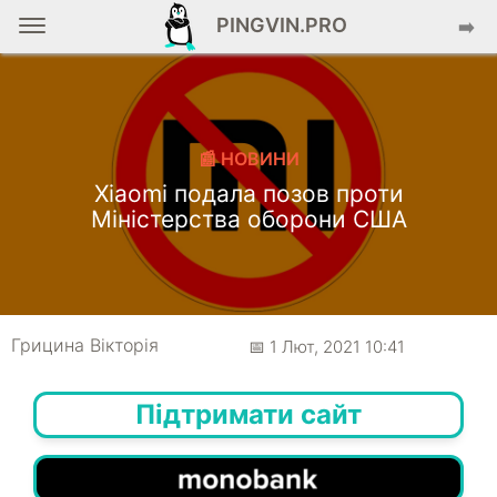
PINGVIN.PRO
➡️
📰 НОВИНИ
Xiaomi подала позов проти
Міністерства оборони США
Грицина Вікторія
📅 1 Лют, 2021 10:41
Підтримати сайт