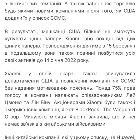
з лістингових компаній. А також забороняє торгівлю
будь-якими новими компаніями після того, як США
додали їх у список CCMC.
В результаті, мешканці США більше не зможуть
купувати цінні папери Xiaomi або похідні від цих
цінних паперів. Розпорядження діятиме з 15 березня і
в подальшому вони також повинні позбутися усіх
своїх активів до 14 січня 2022 року.
Xiaomi у своїй скарзі також звинуватила
департаменти США в позначенні компанії як CCMC
без надання мотивованих пояснень. Понад 75% прав
голосу в компанії належать співзасновникам Лей
Цзюню та Лін Біну. Акціонерами Xiaomi були також і
американські компанії, як-от BlackRock і The Vanguard
Group. Минулого місяця Xiaomi заявила, що у неї
немає зв’язків з китайськими військовими.
Інші китайські компанії, які у цьому списку, це Huawei,