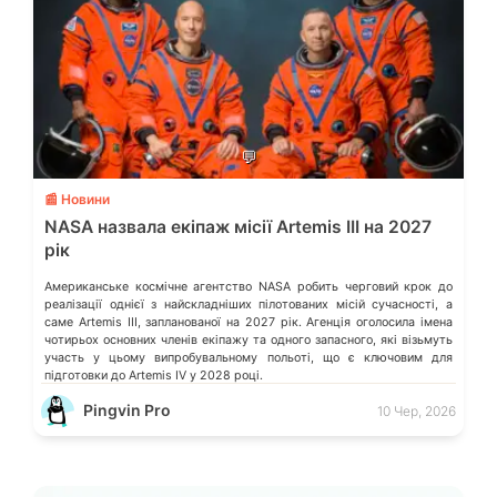
💬
📰 Новини
NASA назвала екіпаж місії Artemis III на 2027
рік
Американське космічне агентство NASA робить черговий крок до
реалізації однієї з найскладніших пілотованих місій сучасності, а
саме Artemis III, запланованої на 2027 рік. Агенція оголосила імена
чотирьох основних членів екіпажу та одного запасного, які візьмуть
участь у цьому випробувальному польоті, що є ключовим для
підготовки до Artemis IV у 2028 році.
Pingvin Pro
10 Чер, 2026