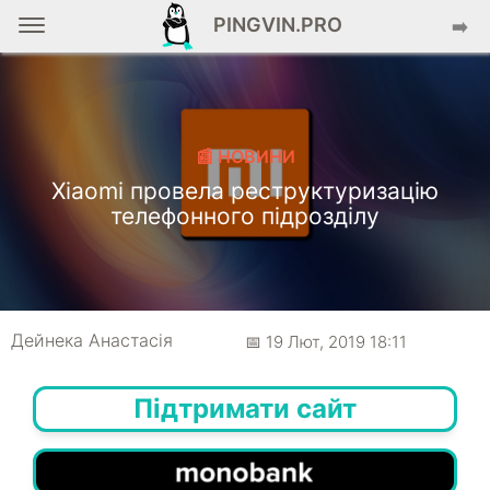
PINGVIN.PRO
➡️
📰 НОВИНИ
Xiaomi провела реструктуризацію
телефонного підрозділу
Дейнека Анастасiя
📅 19 Лют, 2019 18:11
Підтримати сайт