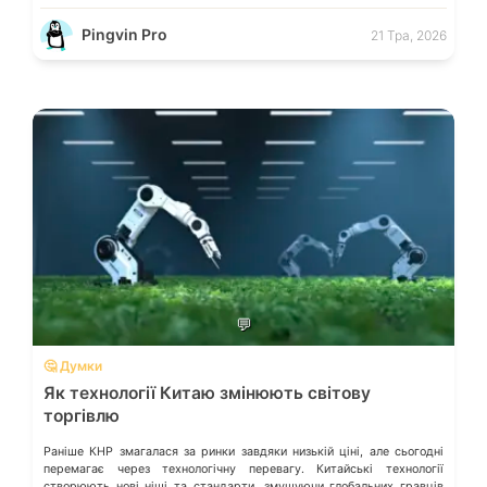
Pingvin Pro
21 Тра, 2026
💬
🤔 Думки
Як технології Китаю змінюють світову
торгівлю
Раніше КНР змагалася за ринки завдяки низькій ціні, але сьогодні
перемагає через технологічну перевагу. Китайські технології
створюють нові ніші та стандарти, змушуючи глобальних гравців