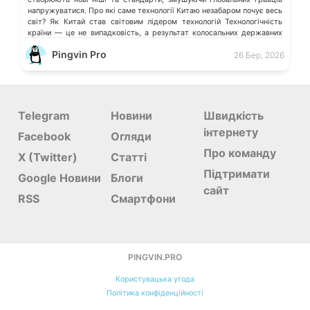
напружуватися. Про які саме технології Китаю незабаром почує весь
світ? Як Китай став світовим лідером технологій Технологічність
країни — це не випадковість, а результат колосальних державних
інвестицій, жорсткого протекціонізму та здатності […]
Pingvin Pro
26 Бер, 2026
Telegram
Новини
Швидкість
інтернету
Facebook
Огляди
Про команду
X (Twitter)
Статті
Підтримати
Google Новини
Блоги
сайт
RSS
Смартфони
PINGVIN.PRO
Користувацька угода
Політика конфіденційності