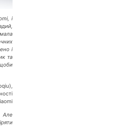
mi, і
адий,
мала
ачних
ено і
ик та
 щоби
qiu),
ності
iаomi
. Але
ряти