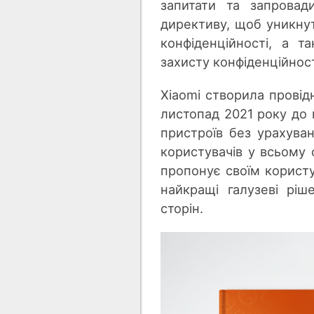
запитати та запровад
директиву, щоб уникну
конфіденційності, а 
захисту конфіденційності
Xiaomi створила провід
листопад 2021 року до 
пристроїв без урахува
користувачів у всьому с
пропонує своїм корист
найкращі галузеві ріш
сторін.