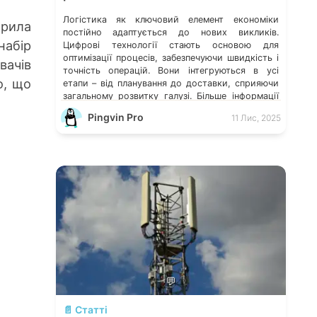
Логістика як ключовий елемент економіки
орила
постійно адаптується до нових викликів.
абір
Цифрові технології стають основою для
оптимізації процесів, забезпечуючи швидкість і
вачів
точність операцій. Вони інтегруються в усі
о, що
етапи – від планування до доставки, сприяючи
загальному розвитку галузі. Більше інформації
про це на читайте на спеціалізованих сайтах.
Pingvin Pro
11 Лис, 2025
Розвиток ІТ-рішень перетворює традиційні
методи на автоматизовані системи. Наприклад,
програмне […]
💬
📄 Статті