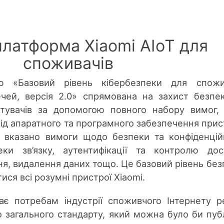
платформа Xiaomi AIoT для
споживачів
 «Базовий рівень кібербезпеки для спожи
ечей, версія 2.0» спрямована на захист безпе
стувачів за допомогою повного набору вимог,
ід апаратного та програмного забезпечення прис
ож вказано вимоги щодо безпеки та конфіденцій
ки зв’язку, аутентифікації та контролю дос
я, видалення даних тощо. Це базовий рівень без
ся всі розумні пристрої Xiaomi.
ає потребам індустрії споживчого Інтернету р
го загального стандарту, який можна було би пуб