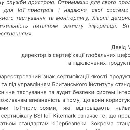
ну служби пристрою. Отримавши для свого про
k для IoT-пристроїв і надаючи свої систем
жного тестування та моніторингу, Xiaomi демон
хильність питанням захисту інформації. Ві
осягненням».
Девід 
директор із сертифікації глобальних циф
та підключених продукті
зареєстрований знак сертифікації якості продукт
і та під управлінням Британського інституту станд
ехнічне тестування та аудит безпеки систем Інте
 споживачам впевненість в тому, що вони користу
ими IoT-пристроями, які відповідають найв
сертифікату BSI IoT Kitemark означає те, що про
агатьом стандартам кібербезпеки. Зокрема стан