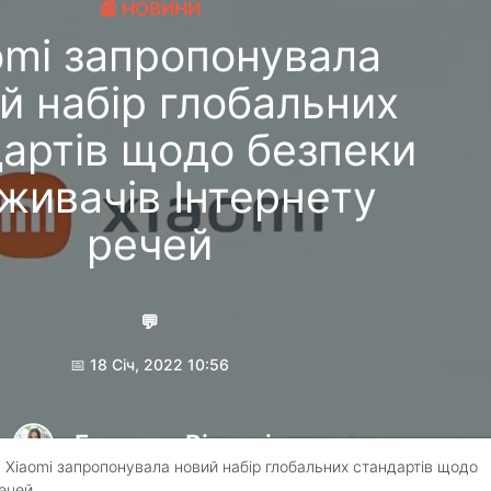
📰 НОВИНИ
omi запропонувала
й набір глобальних
артів щодо безпеки
живачів Інтернету
речей
💬
📅 18 Січ, 2022 10:56
Грицина Вікторія
 Xiaomi запропонувала новий набір глобальних стандартів щодо
речей