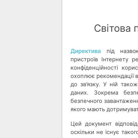
Світова 
Директива
під назвою
пристроїв Інтернету р
конфіденційності кори
охоплює рекомендації в
до зв’язку. У ній так
даних. Зокрема безпе
безпечного завантаженн
якого мають дотримувати
Цей документ відповід
оскільки не існує тако