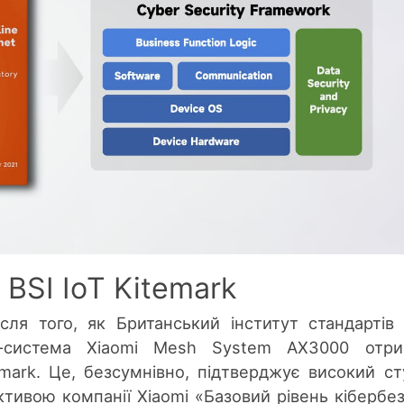
BSI IoT Kitemark
сля того, як Британський інститут стандартів 
-система Xiаomi Mesh System AX3000 отри
emark. Це, безсумнівно, підтверджує високий ст
тивою компанії Xiaomi «Базовий рівень кібербе