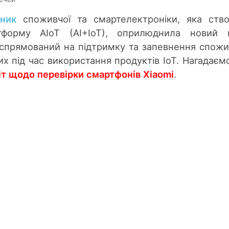
бник
споживчої та смартелектроніки, яка ств
тформу AIoT (AI+IoT), оприлюднила новий н
 спрямований на підтримку та запевнення спожи
их під час використання продуктів IoT. Нагадаєм
іт щодо перевірки смартфонів Xiaomi
.