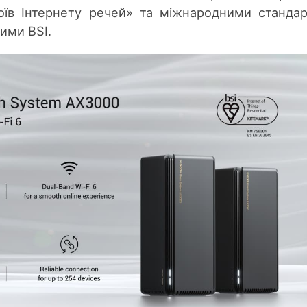
оїв Інтернету речей» та міжнародними станда
ими BSI.