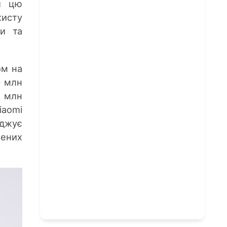
ти цю
хисту
ки та
ом на
0 млн
8 млн
iaomi
іджує
лених