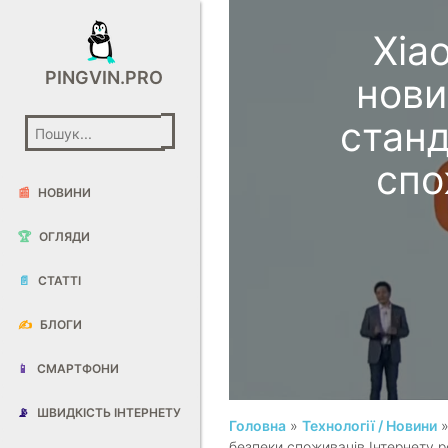
Xia
PINGVIN.PRO
нови
станд
спо
📰
НОВИНИ
🏆
ОГЛЯДИ
📄
СТАТТІ
✍️
БЛОГИ
📱
СМАРТФОНИ
📡
ШВИДКІСТЬ ІНТЕРНЕТУ
Головна
»
Технології / Новини
»
безпеки споживачів Інтернету 