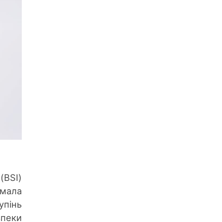
(BSI)
мала
упінь
зпеки