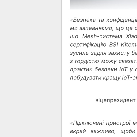
«Безпека та конфіденці
ми запевняємо, що це с
що Mesh-система Xia
сертифікацію BSI Kite
зусиль задля захисту бе
з гордістю можу сказати
практик безпеки IoT у 
побудувати кращу IoT-е
віцепрезидент 
«Підключені пристрої 
вкрай важливо, щоби 