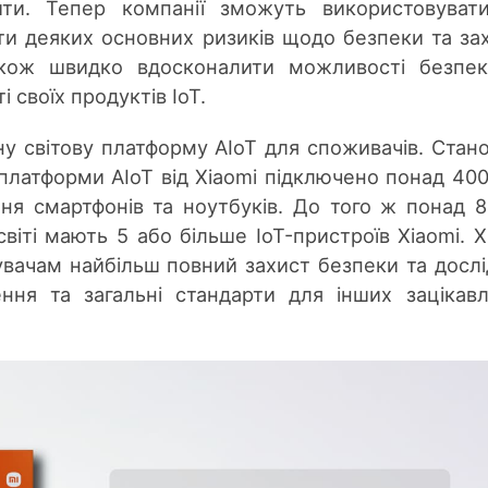
ити. Тепер компанії зможуть використовува
ти деяких основних ризиків щодо безпеки та за
також швидко вдосконалити можливості безпе
 своїх продуктів IoT.
ну світову платформу AIoT для споживачів. Стан
платформи AIoT від Xiaomi підключено понад 40
ння смартфонів та ноутбуків. До того ж понад 
віті мають 5 або більше IoT-пристроїв Xiaomi. X
увачам найбільш повний захист безпеки та досл
ення та загальні стандарти для інших зацікав