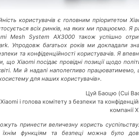
йність користувачів є головним пріоритетом Xiao
тосується всіх ринків, на яких ми працюємо. Я р
omi Mesh System AX3000 також успішно отри
mark. Упродовж багатьох років ми докладали зн
зпеки та конфіденційності користувачів. Я впевн
, що Xiaomi посідає провідні позиції щодо політ
світі. Ми й надалі наполегливо працюватимемо,
косистему для наших користувачів».
Цуй Баоцю (Cui Bao
Xiaomi і голова комітету з безпеки та конфіденцій
компанії X
можуть принести величезну користь суспільству
їхнім функціям та безпеці можна було дові