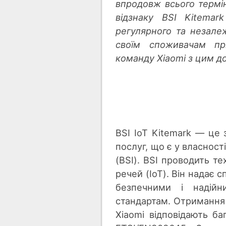
впродовж всього термі
відзнаку BSI Kitemar
регулярного та незале
своїм споживачам при
команду Xiaomi з цим д
BSI IoT Kitemark — це 
послуг, що є у власност
(BSI). BSI проводить т
речей (IoT). Він надає
безпечними і надійн
стандартам. Отримання 
Xiaomi відповідають б