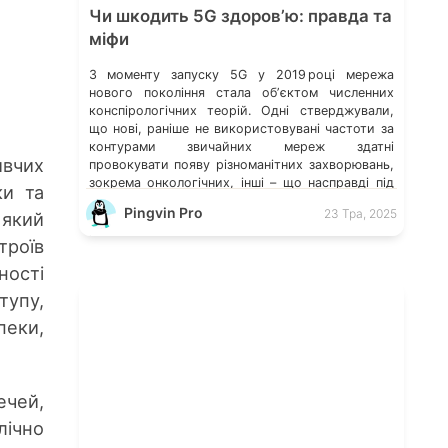
Чи шкодить 5G здоровʼю: правда та
міфи
З моменту запуску 5G у 2019 році мережа
нового покоління стала обʼєктом численних
конспірологічних теорій. Одні стверджували,
що нові, раніше не використовувані частоти за
контурами звичайних мереж здатні
вчих
провокувати появу різноманітних захворювань,
зокрема онкологічних, інші – що насправді під
ки та
виглядом антен закладено приховані чипи, які
Pingvin Pro
23 Тра, 2025
 який
через вакцини чи мобільний сигнал поширюють
віруси й контролюють думки. Така […]
троїв
ності
тупу,
пеки,
ечей,
лічно