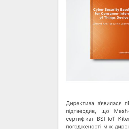
Директива з’явилася пі
підтвердив, що Mesh
сертифікат BSI IoT Kit
погодженості між дирек