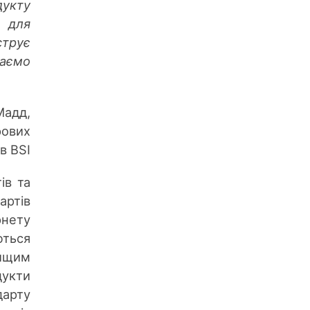
дукту
и для
струє
таємо
Мадд,
рових
в BSI
ів та
артів
рнету
ються
ищим
дукти
дарту