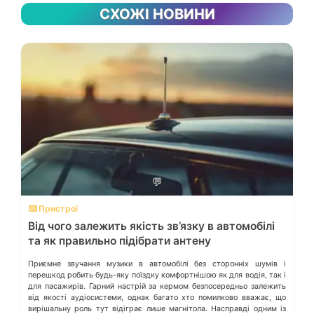
СХОЖІ НОВИНИ
💬
⌨️ Пристрої
Від чого залежить якість зв’язку в автомобілі
та як правильно підібрати антену
Приємне звучання музики в автомобілі без сторонніх шумів і
перешкод робить будь-яку поїздку комфортнішою як для водія, так і
для пасажирів. Гарний настрій за кермом безпосередньо залежить
від якості аудіосистеми, однак багато хто помилково вважає, що
вирішальну роль тут відіграє лише магнітола. Насправді одним із