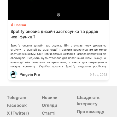
💬
📰 Новини
Spotify оновив дизайн застосунка та додав
нові функції
Spotify оновив дизайн застосунка. Він отримав нову домашню
стрічку та функції автоматизації, і деяким користувачам це може
здатися знайомим. Свій новий дизайн компанія назвала найзначнішою
еволюцією. Редизайн було створено для полегшення більш значущої
взаємодії між фанатами та артистами, а також для покращеного
пошуку контенту. Україна просить Spotify видалити російську
музику виконавців, що підтримують війну Користувачі Windows […]
Pingvin Pro
9 Бер, 2023
Telegram
Новини
Швидкість
інтернету
Facebook
Огляди
Про команду
X (Twitter)
Статті