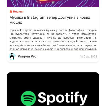
💬
📰 Новини
Музика в Instagram тепер доступна в нових
місцях
Торік в Instagram зʼявилася музика у постах-фотографіях – Pingvin
Pro публікував інструкцію як це зробити. А тепер користувачі
матимуть змогу додавати музику до каруселі фотографій. Як
видалити акаунт в Instagram: покрокова інструкція Як не потрапити
на шахрайський магазин в Інстаграм Зламали акаунт в Інстаграм: як
працює популярна схема шахраїв Є й оновлення для поціновувачів
Reels. […]
Pingvin Pro
18 Сер, 2023