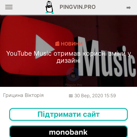
PINGVIN.PRO
➡️
📰 НОВИНИ
YouTube Music отримав корисні зміни у
дизайні
Грицина Вікторія
📅 30 Вер, 2020 15:59
Підтримати сайт