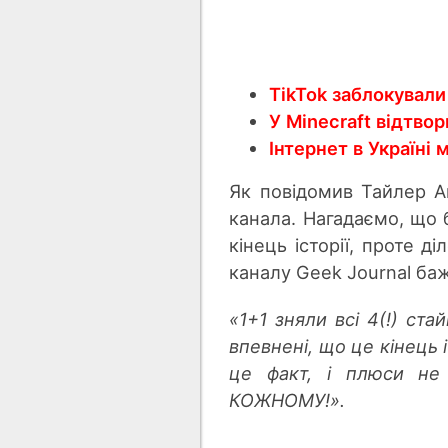
TikTok заблокували 
У Minecraft відтво
Інтернет в Україні
Як повідомив Тайлер А
канала. Нагадаємо, що 
кінець історії, проте д
каналу Geek Journal баж
«1+1 зняли всі 4(!) ст
впевнені, що це кінець
це факт, і плюси не
КОЖНОМУ!».