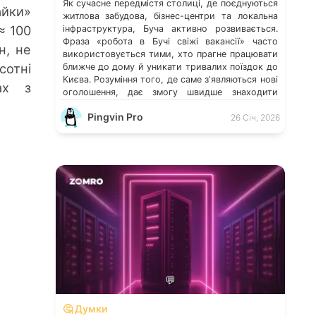
Як сучасне передмістя столиці, де поєднуються
йки»
житлова забудова, бізнес-центри та локальна
≈ 100
інфраструктура, Буча активно розвивається.
Фраза «робота в Бучі свіжі вакансії» часто
н, не
використовується тими, хто прагне працювати
сотні
ближче до дому й уникати тривалих поїздок до
Києва. Розуміння того, де саме зʼявляються нові
ах з
оголошення, дає змогу швидше знаходити
перспективні можливості. Які напрями
Pingvin Pro
працевлаштування переважають у місті […]
26 Січ, 2026
💬
🤔 Думки