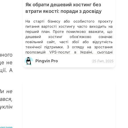
Як обрати дешевий хостинг без
втрати якості: поради з досвіду
На старті бізнесу або особистого проєкту
питання вартості хостингу часто виходить на
перший план. Проте помилково вважати, що
дешевий хостинг обовʼязково означає
повільний сайт, часті збої або відсутність
технічної підтримки. З огляду на зростання
пропозицій VPS-послуг в Україні, сьогодні
вного
можна знайти оптимальне рішення, яке поєднує
Pingvin Pro
25 Лип, 2025
ще не
доступну ціну та стабільну роботу — важливо
лише знати, на […]
ії. А
Ми не
ався,
клін
egram