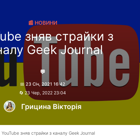
📰 НОВИНИ
ube зняв страйки з
налу Geek Journal
💬
📅 23 Січ, 2021 16:42
🔄 23 Чер, 2022 23:04
Грицина Вікторія
 YouTube зняв страйки з каналу Geek Journal