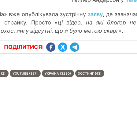
dia» вже опублікувала зустрічну
заяву
, де зазнача
о страйку. Просто «
ці відео, на які блогер н
еохостингу відсутні, що й було метою скарг»
.
ПОДІЛИТИСЯ:
(2)
YOUTUBE (387)
УКРАЇНА (3290)
ХОСТИНГ (43)