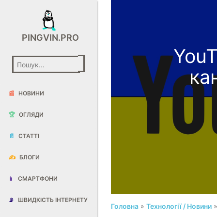
PINGVIN.PRO
YouT
ка
📰
НОВИНИ
🏆
ОГЛЯДИ
📄
СТАТТІ
✍️
БЛОГИ
📱
СМАРТФОНИ
📡
ШВИДКІСТЬ ІНТЕРНЕТУ
Головна
»
Технології / Новини
»