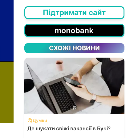
Підтримати сайт
СХОЖІ НОВИНИ
💬
🤔 Думки
Де шукати свіжі вакансії в Бучі?