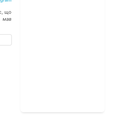
є, що
е мав