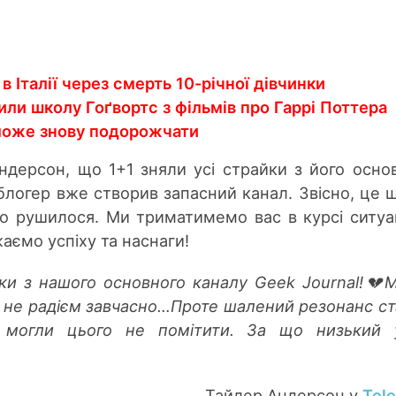
в Італії через смерть 10-річної дівчинки
рили школу Гоґвортс з фільмів про Гаррі Поттера
 може знову подорожчати
ндерсон, що 1+1 зняли усі страйки з його осно
блогер вже створив запасний канал. Звісно, це 
іло рушилося. Ми триматимемо вас в курсі ситуац
аємо успіху та наснаги!
айки з нашого основного каналу Geek Journal!💔
 і не радієм завчасно…Проте шалений резонанс ст
 могли цього не помітити. За що низький у
Тайлер Андерсон у
Tel