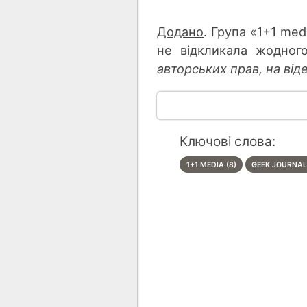
Додано
. Група «1+1 me
не відкликала жодног
авторських прав, на від
Ключові слова:
1+1 MEDIA (8)
GEEK JOURNAL 