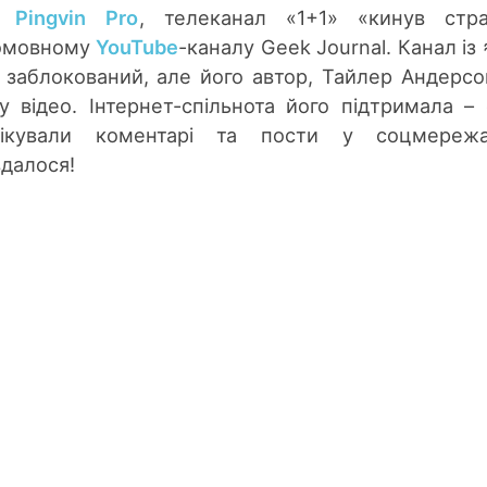
 Pingvin Pro
, телеканал «1+1» «кинув стра
номовному
YouTube
-каналу Geek Journal. Канал із 
в заблокований, але його автор, Тайлер Андерсо
 відео. Інтернет-спільнота його підтримала – 
блікували коментарі та пости у соцмереж
вдалося!