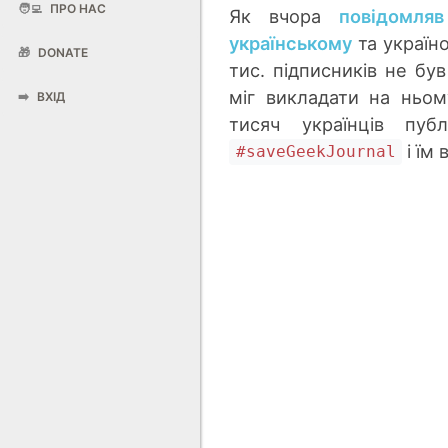
🧑‍💻
ПРО НАС
Як вчора
повідомляв
українському
та украї
🎁
DONATE
тис. підписників не бу
міг викладати на ньому
➡️
ВХІД
тисяч українців пу
і їм 
#saveGeekJournal