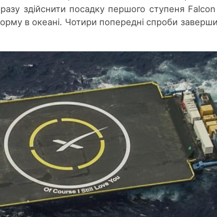
разу здійснити посадку першого ступеня Falcon
орму в океані. Чотири попередні спроби заверш