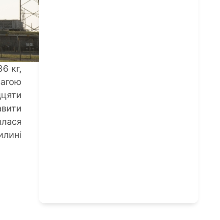
6 кг,
вагою
дцяти
вити
илася
илині