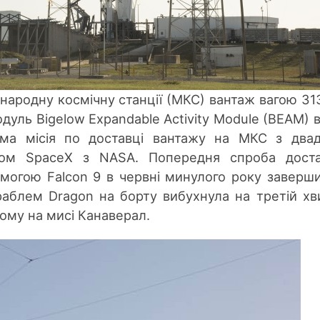
народну космічну станції (МКС) вантаж вагою 313
уль Bigelow Expandable Activity Module (BEAM) 
ьма місія по доставці вантажу на МКС з два
том SpaceX з NASA. Попередня спроба доста
могою Falcon 9 в червні минулого року заверш
раблем Dragon на борту вибухнула на третій хв
рому на мисі Канаверал.