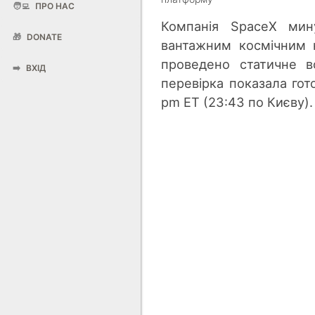
🧑‍💻
ПРО НАС
Компанія SpaceX мину
🎁
DONATE
вантажним космічним 
проведено статичне в
➡️
ВХІД
перевірка показала гото
pm ET (23:43 по Києву).