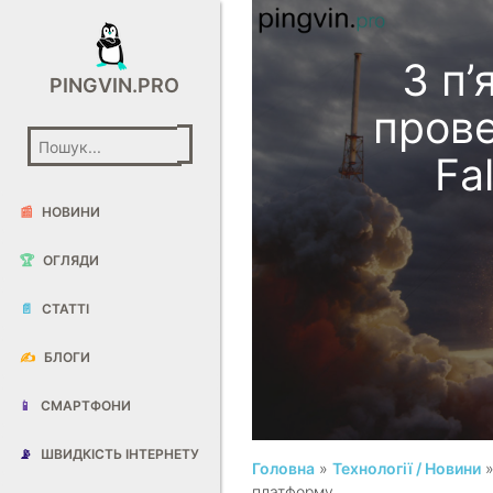
З п’
PINGVIN.PRO
прове
Fa
📰
НОВИНИ
🏆
ОГЛЯДИ
📄
СТАТТІ
✍️
БЛОГИ
📱
СМАРТФОНИ
📡
ШВИДКІСТЬ ІНТЕРНЕТУ
Головна
»
Технології / Новини
»
платформу