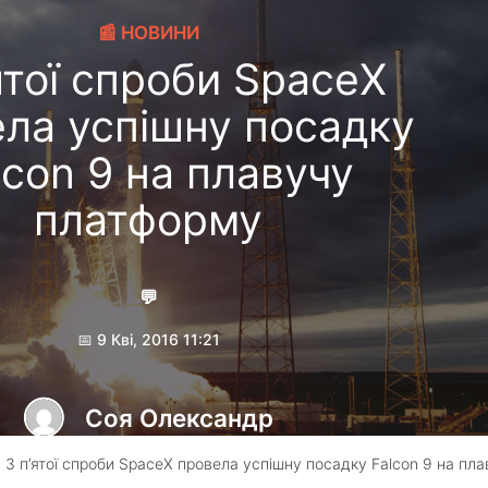
📰 НОВИНИ
ятої спроби SpaceX
ла успішну посадку
lcon 9 на плавучу
платформу
💬
📅 9 Кві, 2016 11:21
Соя Олександр
 З п’ятої спроби SpaceX провела успішну посадку Falcon 9 на пл