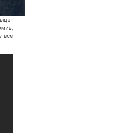
віце-
омив,
у все