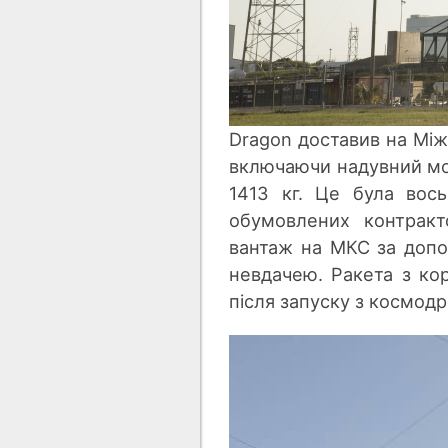
Dragon доставив на Між
включаючи надувний мод
1413 кг. Це була вос
обумовлених контрак
вантаж на МКС за допо
невдачею. Ракета з ко
після запуску з космод