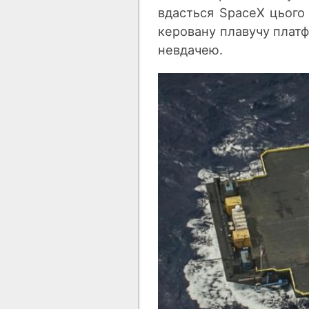
вдасться SpaceX цього 
керовану плавучу платф
невдачею.