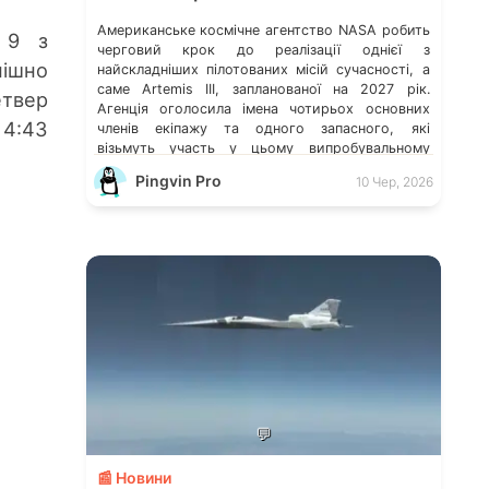
Американське космічне агентство NASA робить
 9 з
черговий крок до реалізації однієї з
пішно
найскладніших пілотованих місій сучасності, а
саме Artemis III, запланованої на 2027 рік.
етвер
Агенція оголосила імена чотирьох основних
 4:43
членів екіпажу та одного запасного, які
візьмуть участь у цьому випробувальному
польоті, що є ключовим для підготовки до
Pingvin Pro
10 Чер, 2026
Artemis IV у 2028 році.
💬
📰 Новини