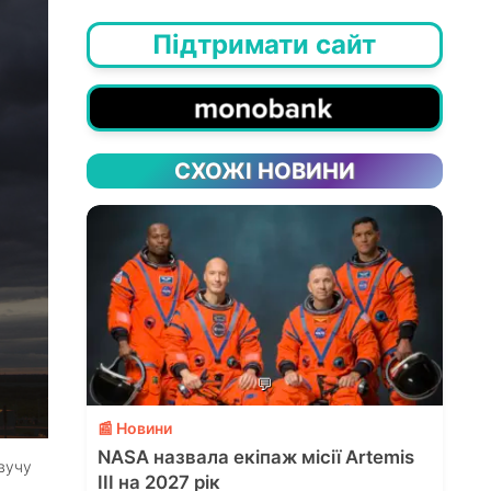
Підтримати сайт
СХОЖІ НОВИНИ
💬
📰 Новини
NASA назвала екіпаж місії Artemis
авучу
III на 2027 рік