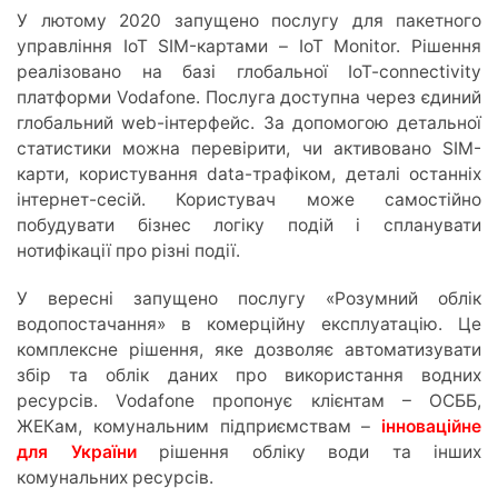
У лютому 2020 запущено послугу для пакетного
управління IoT SIM-картами – IoT Monitor. Рішення
реалізовано на базі глобальної IoT-connectivity
платформи Vodafone. Послуга доступна через єдиний
глобальний web-інтерфейс. За допомогою детальної
статистики можна перевірити, чи активовано SIM-
карти, користування data-трафіком, деталі останніх
інтернет-сесій. Користувач може самостійно
побудувати бізнес логіку подій і спланувати
нотифікації про різні події.
У вересні запущено послугу «Розумний облік
водопостачання» в комерційну експлуатацію. Це
комплексне рішення, яке дозволяє автоматизувати
збір та облік даних про використання водних
ресурсів. Vodafone пропонує клієнтам – ОСББ,
ЖЕКам, комунальним підприємствам –
інноваційне
для України
рішення обліку води та інших
комунальних ресурсів.