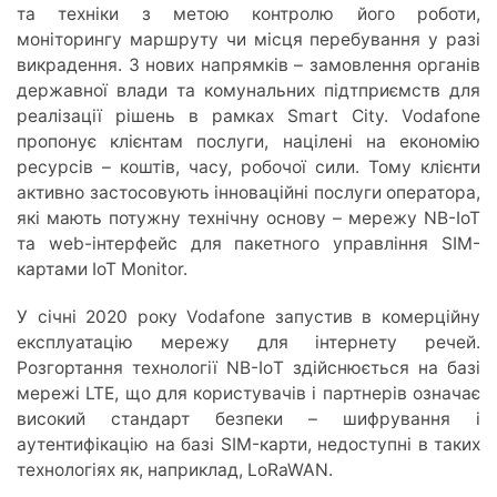
та техніки з метою контролю його роботи,
моніторингу маршруту чи місця перебування у разі
викрадення. З нових напрямків – замовлення органів
державної влади та комунальних підтприємств для
реалізації рішень в рамках Smart City. Vodafone
пропонує клієнтам послуги, націлені на економію
ресурсів – коштів, часу, робочої сили. Тому клієнти
активно застосовують інноваційні послуги оператора,
які мають потужну технічну основу – мережу NB-IoT
та web-інтерфейс для пакетного управління SIM-
картами IoT Monitor.
У січні 2020 року Vodafone запустив в комерційну
експлуатацію мережу для інтернету речей.
Розгортання технології NB-IоT здійснюється на базі
мережі LTE, що для користувачів і партнерів означає
високий стандарт безпеки – шифрування і
аутентифікацію на базі SIM-карти, недоступні в таких
технологіях як, наприклад, LoRaWAN.