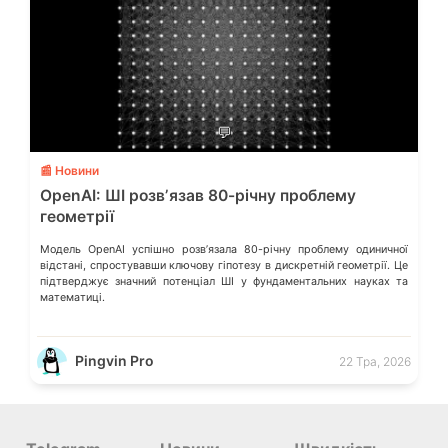
💬
📰 Новини
OpenAI: ШІ розвʼязав 80-річну проблему
геометрії
Модель OpenAI успішно розвʼязала 80-річну проблему одиничної
відстані, спростувавши ключову гіпотезу в дискретній геометрії. Це
підтверджує значний потенціал ШІ у фундаментальних науках та
математиці.
Pingvin Pro
22 Тра, 2026