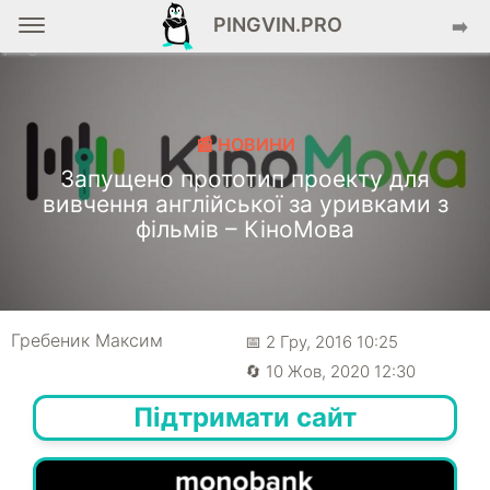
PINGVIN.PRO
➡️
📰 НОВИНИ
Запущено прототип проекту для
вивчення англійської за уривками з
фільмів – КіноМова
Гребеник Максим
📅 2 Гру, 2016 10:25
🔄 10 Жов, 2020 12:30
Підтримати сайт