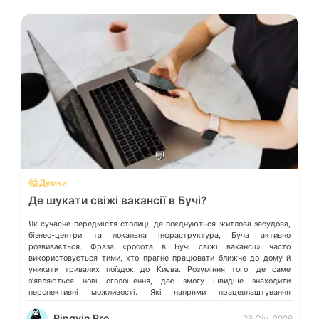
💬
🤔 Думки
Де шукати свіжі вакансії в Бучі?
Як сучасне передмістя столиці, де поєднуються житлова забудова,
бізнес-центри та локальна інфраструктура, Буча активно
розвивається. Фраза «робота в Бучі свіжі вакансії» часто
використовується тими, хто прагне працювати ближче до дому й
уникати тривалих поїздок до Києва. Розуміння того, де саме
зʼявляються нові оголошення, дає змогу швидше знаходити
перспективні можливості. Які напрями працевлаштування
переважають у місті […]
Pingvin Pro
26 Січ, 2026