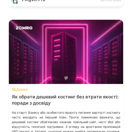
💬
🤔 Думки
Як обрати дешевий хостинг без втрати якості:
поради з досвіду
На старті бізнесу або особистого проєкту питання вартості хостингу
часто виходить на перший план. Проте помилково вважати, що
дешевий хостинг обовʼязково означає повільний сайт, часті збої або
відсутність технічної підтримки. З огляду на зростання пропозицій
VPS-послуг в Україні, сьогодні можна знайти оптимальне рішення,