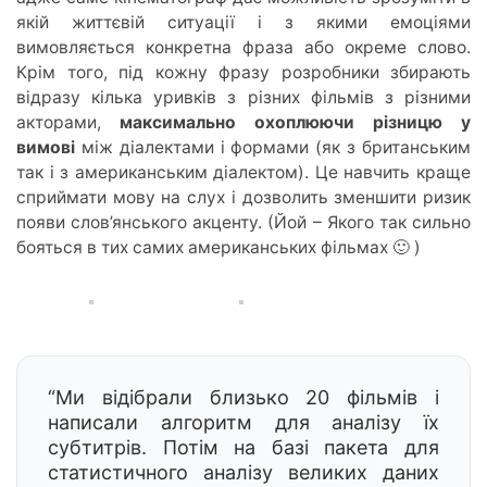
якій життєвій ситуації і з якими емоціями
вимовляється конкретна фраза або окреме слово.
Крім того, під кожну фразу розробники збирають
відразу кілька уривків з різних фільмів з різними
акторами,
максимально охоплюючи різницю у
вимові
між діалектами і формами (як з британським
так і з американським діалектом). Це навчить краще
сприймати мову на слух і дозволить зменшити ризик
появи слов’янського акценту. (Йой – Якого так сильно
бояться в тих самих американських фільмах 🙂 )
“Ми відібрали близько 20 фільмів і
написали алгоритм для аналізу їх
субтитрів. Потім на базі пакета для
статистичного аналізу великих даних