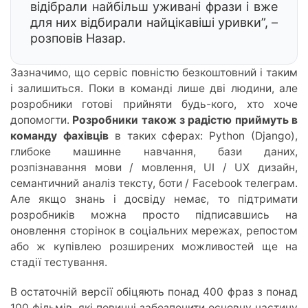
відібрали найбільш уживані фрази і вже
для них відбирали найцікавіші уривки”, –
розповів Назар.
Зазначимо, що сервіс повністю безкоштовний і таким
і залишиться. Поки в команді лише дві людини, але
розробники готові прийняти будь-кого, хто хоче
допомогти.
Розробники також з радістю приймуть в
команду фахівців
в таких сферах: Python (Django),
глибоке машинне навчання, бази даних,
розпізнавання мови / мовлення, UI / UX дизайн,
семантичний аналіз тексту, боти / Facebook телеграм.
Але якщо знань і досвіду немає, то підтримати
розробників можна просто підписавшись на
оновлення сторінок в соціальних мережах, репостом
або ж купівлею розширених можливостей ще на
стадії тестування.
В остаточній версії обіцяють понад 400 фраз з понад
100 фільмів, які повинні забезпечити основну частину