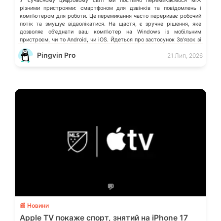
У сучасному цифровому світі ми постійно перемикаємося між
різними пристроями: смартфоном для дзвінків та повідомлень і
компʼютером для роботи. Це перемикання часто перериває робочий
потік та змушує відволікатися. На щастя, є зручне рішення, яке
дозволяє обʼєднати ваш компʼютер на Windows із мобільним
пристроєм, чи то Android, чи iOS. Йдеться про застосунок Звʼязок зі
смартфоном (Phone Link) від Microsoft, що перетворює ваш ПК на
Pingvin Pro
21 Лип, 2026
своєрідний «міст» до функцій смартфона.
💬
📰 Новини
Apple TV покаже спорт, знятий на iPhone 17