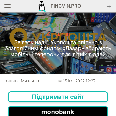
PINGVIN.PRO
➡️
📰 НОВИНИ
Зв’язок надії: Укрпошта спільно з
благодійним фондом «Лазар» збирають
мобільні телефони для літніх людей
Грицина Михайло
📅 15 Кві, 2022 12:27
Підтримати сайт