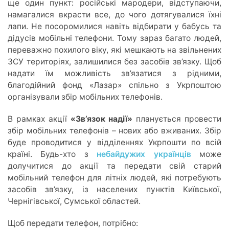
ще один пункт: російські мародери, відступаючи,
намагалися вкрасти все, до чого дотягувалися їхні
лапи. Не посоромилися навіть відбирати у бабусь та
дідусів мобільні телефони. Тому зараз багато людей,
переважно похилого віку, які мешкають на звільнених
ЗСУ територіях, залишилися без засобів зв’язку. Щоб
надати їм можливість зв’язатися з рідними,
благодійний фонд «Лазар» спільно з Укрпоштою
організували збір мобільних телефонів.
В рамках акції
«Зв’язок надії»
планується провести
збір мобільних телефонів – нових або вживаних. Збір
буде проводитися у відділеннях Укрпошти по всій
країні. Будь-хто з
небайдужих українців
може
долучитися до акції та передати свій старий
мобільний телефон для літніх людей, які потребують
засобів зв’язку, із населених пунктів Київської,
Чернігівської, Сумської областей.
Щоб передати телефон, потрібно: