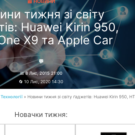
📰 НОВИНИ
ини тижня зі світу
ів: Huawei Kirin 950,
One X9 та Apple Car
💬
📅 8 Лис, 2015 21:00
🔄 10 Лис, 2020 14:30
Гребеник Максим
/
Технології
» Новини тижня зі світу ґаджетів: Huawei Kirin 950, H
Новачки тижня: