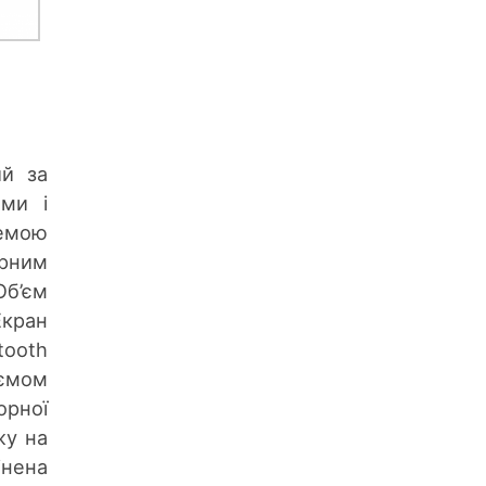
ий за
ями і
темою
рним
Об’єм
Екран
tooth
’ємом
орної
жу на
інена