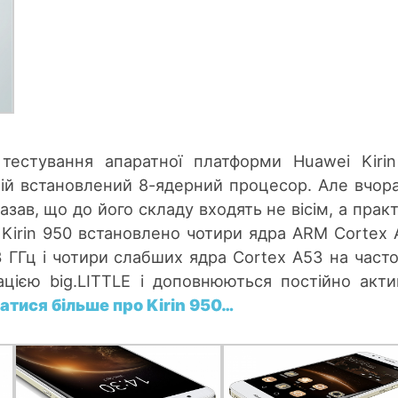
 тестування апаратної платформи Huawei Kiri
ній встановлений 8-ядерний процесор. Але вчор
азав, що до його складу входять не вісім, а прак
 Kirin 950 встановлено чотири ядра ARM Cortex 
 ГГц і чотири слабших ядра Cortex A53 на частот
рацією big.LITTLE і доповнюються постійно акт
атися більше про Kirin 950…