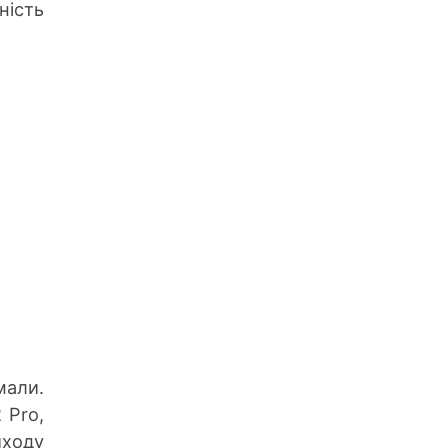
ність
али.
 Pro,
иходу