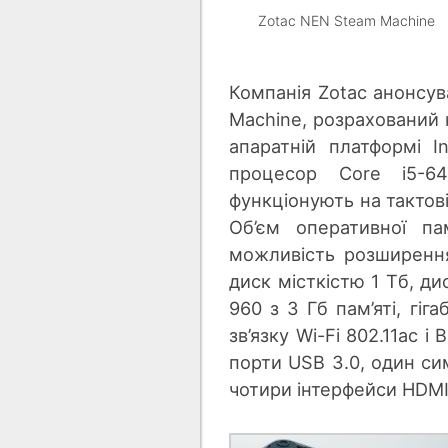
Zotac NEN Steam Machine
Компанія Zotac анонсу
Machine, розрахований 
апаратній платформі I
процесор Core i5-6
функціонують на тактові
Об’єм оперативної па
можливість розширення
диск місткістю 1 Тб, д
960 з 3 Гб пам’яті, гі
зв’язку Wi-Fi 802.11ас і
порти USB 3.0, один си
чотири інтерфейси HDMI