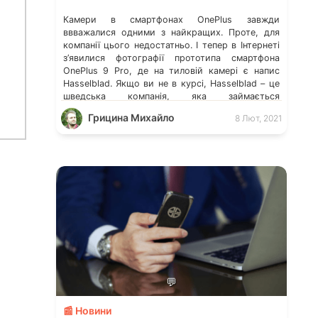
Камери в смартфонах OnePlus завжди
ввважалися одними з найкращих. Проте, для
компанії цього недостатньо. І тепер в Інтернеті
з’явилися фотографії прототипа смартфона
OnePlus 9 Pro, де на тиловій камері є напис
Hasselblad. Якщо ви не в курсі, Hasselblad – це
шведська компанія, яка займається
виготовленням професійних фотоапаратів та
Грицина Михайло
8 Лют, 2021
лінз для них. Ця компанія не продає […]
💬
📰 Новини