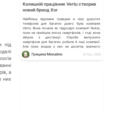
Колишній працівник Vertu створив
новий бренд Xor
Найбільш відомим гравцем в ніші дорогих
телефонів для багатих довго була компанія
Vertu. Вона почала як підрозділ компанії Nokia,
поки не прийшла епоха смартфонів, і тоді вона
зійшла з дистанції. Спроби випускати
смартфони для багатих робили й інші компанії.
и під
Але поки жодна з них не досягла значного
оделі
успіху. Проте, людина, яка відповідала за
Грицина Михайло
10 Лис, 2020
дизайн телефонів у […]
логія
ванні
ів, а
о них