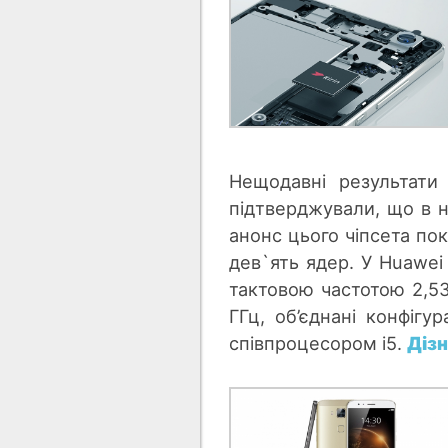
Нещодавні результати
підтверджували, що в 
анонс цього чіпсета пок
дев`ять ядер. У Huawei
тактовою частотою 2,53
ГГц, об’єднані конфігу
співпроцесором i5.
Дізн