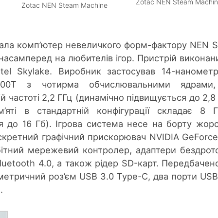
Zotac NEN Steam Machi
Zotac NEN Steam Machine
вала комп’ютер невеличкого форм-фактору NEN 
насамперед на любителів ігор. Пристрій виконан
ntel Skylake. Виробник застосував 14-наномет
400T з чотирма обчислювальними ядрами
й частоті 2,2 ГГц (динамічно підвищується до 2,8 
м’яті в стандартній конфігурації складає 8 
 до 16 Гб). Ігрова система несе на борту жор
искретний графічний прискорювач NVIDIA GeForc
габітний мережевий контролер, адаптери бездрот
 Bluetooth 4.0, а також рідер SD-карт. Передбачен
метричний роз’єм USB 3.0 Type-C, два порти USB 
.