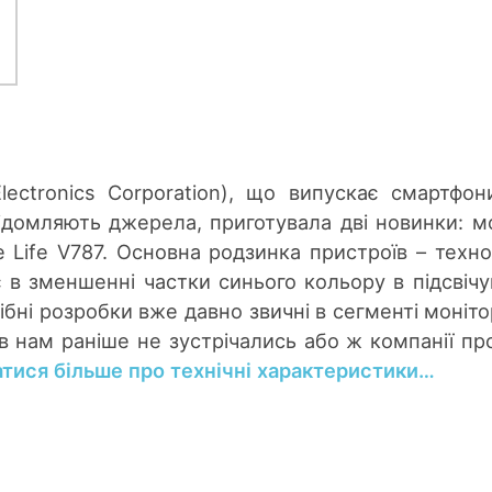
lectronics Corporation), що випускає смартфон
відомляють джерела, приготувала дві новинки: м
e Life V787. Основна родзинка пристроїв – техно
ає в зменшенні частки синього кольору в підсвічу
ібні розробки вже давно звичні в сегменті монітор
в нам раніше не зустрічались або ж компанії пр
атися більше про технічні характеристики…