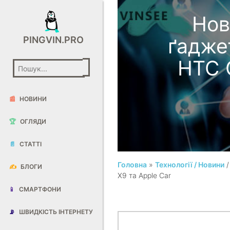
Нов
ґаджет
PINGVIN.PRO
HTC 
📰
НОВИНИ
🏆
ОГЛЯДИ
📄
СТАТТІ
Головна
»
Технології / Новини
✍️
БЛОГИ
X9 та Apple Car
📱
СМАРТФОНИ
📡
ШВИДКІСТЬ ІНТЕРНЕТУ