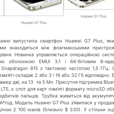
Huawei G7 Plus
Huawei G7 Plus
uawei випустила смартфон Huawei G7 Plus, як
ами знаходиться між флагманськими пристро
рівня. Новинка управляється операційною сис
вою оболонкою EMUI 3.1 і 64-бітовим 8-яде
napdragon 615 з тактовою частотою 1,5 ГГц. 
пам’яті складає 2 або 3 і 16 або 32 Гб відповідно. 
амер дві, на 13 та 5 Мп. Присутня підтримка Blue
і LTE, є слот для карт пам’яті формату microSD об
відбитків пальців. Трубка живиться від акумулят
А*год. Модель Huawei G7 Plus з’явилася у прода
іною 2 100 юанів (близько $ 330). У стільки оц