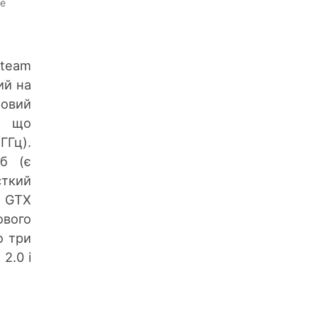
ne
Steam
ий на
ровий
, що
ГГц).
Гб (є
сткий
e GTX
ового
о три
2.0 і