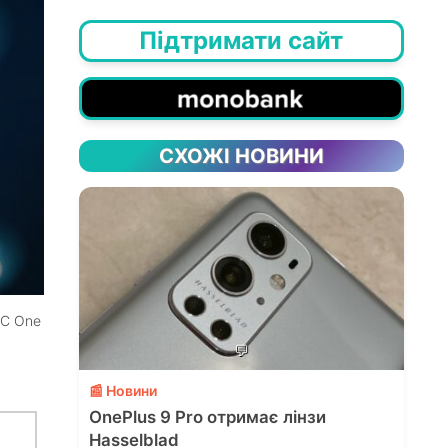
Підтримати сайт
СХОЖІ НОВИНИ
TC One
💬
📰 Новини
OnePlus 9 Pro отримає лінзи
Hasselblad