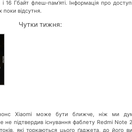
 і 16 Гбайт флеш-пам’яті. Інформація про доступ
х поки відсутня.
Чутки тижня:
нонс Xiaomi може бути ближче, ніж ми дум
 не підтвердив існування фаблету Redmi Note 2
токів, які торкаються цього ґаджета, до його в