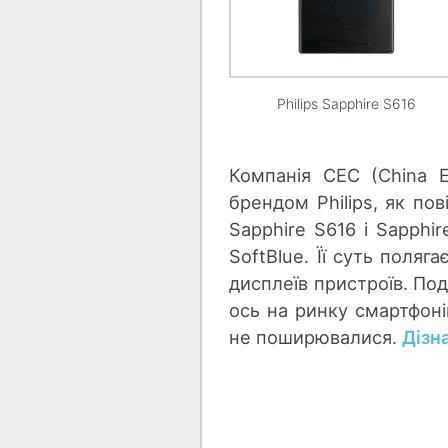
Philips Sapphire S616
Компанія CEC (China E
брендом Philips, як по
Sapphire S616 і Sapphir
SoftBlue. Її суть поляг
дисплеїв пристроїв. Под
ось на ринку смартфоні
не поширювалися.
Дізн