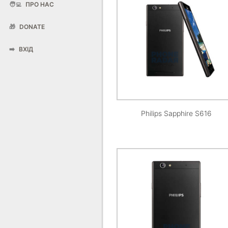
🧑‍💻
ПРО НАС
🎁
DONATE
➡️
ВХІД
Philips Sapphire S616