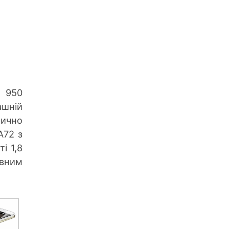
n 950
ашній
тично
A72 з
і 1,8
ивним