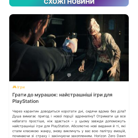
СХОЖІ НОВИНИ
💬
🎮 Ігри
Грати до мурашок: найстрашніші ігри для
PlayStation
Через карантин доводиться коротати дні, сидячи вдома без діла?
Душа вимагає пригод і нової порції адреналіну? Отримати це все
набагато простіше, ніж здається – у цьому завжди допоможуть
найстрашніші ігри для PlayStation. Абсолютно нові видання й ті, які
стали класикою жанру, знову викличуть у вас всю палітру емоцій,
починаючи зі страху і закінчуючи захопленням. Horizon Zero Dawn