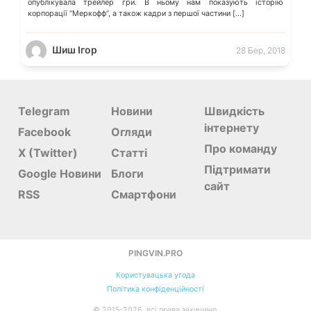
опублікувала трейлер гри. В ньому нам показують історію
корпорації “Меркофф”, а також кадри з першої частини […]
Шиш Ігор
28 Бер, 2018
Telegram
Новини
Швидкість
інтернету
Facebook
Огляди
Про команду
X (Twitter)
Статті
Підтримати
Google Новини
Блоги
сайт
RSS
Смартфони
PINGVIN.PRO
Користувацька угода
Політика конфіденційності
©
2015-
2026, всі права захищено.