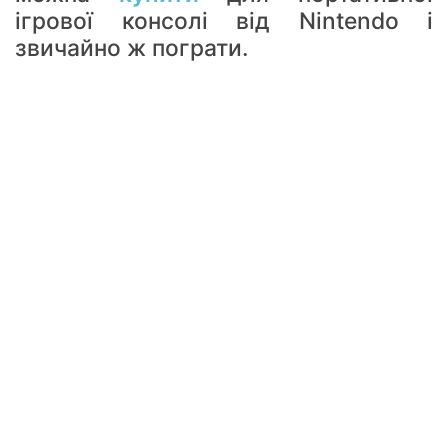
ігрової консолі від Nintendo і
звичайно ж пограти.