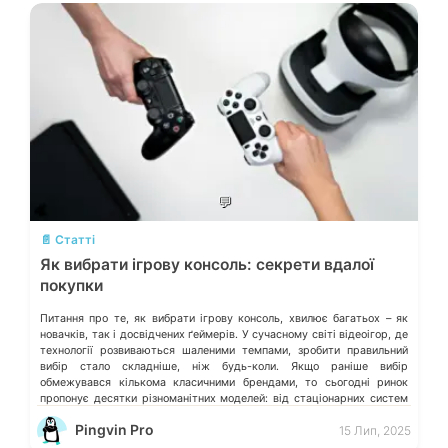
💬
📄 Статті
Як вибрати ігрову консоль: секрети вдалої
покупки
Питання про те, як вибрати ігрову консоль, хвилює багатьох – як
новачків, так і досвідчених ґеймерів. У сучасному світі відеоігор, де
технології розвиваються шаленими темпами, зробити правильний
вибір стало складніше, ніж будь-коли. Якщо раніше вибір
обмежувався кількома класичними брендами, то сьогодні ринок
пропонує десятки різноманітних моделей: від стаціонарних систем
до гібридних і портативних рішень, а […]
Pingvin Pro
15 Лип, 2025