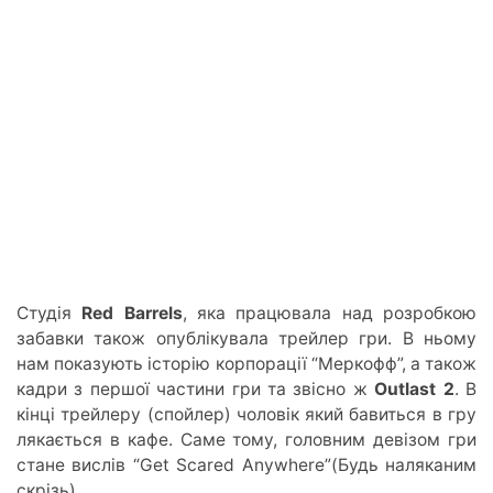
Студія
Red Barrels
, яка працювала над розробкою
забавки також опублікувала трейлер гри. В ньому
нам показують історію корпорації “Меркофф”, а також
кадри з першої частини гри та звісно ж
Outlast 2
. В
кінці трейлеру (спойлер) чоловік який бавиться в гру
лякається в кафе. Саме тому, головним девізом гри
стане вислів “Get Scared Anywhere”(Будь наляканим
скрізь).