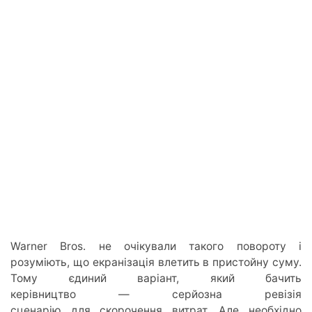
Warner Bros. не очікували такого повороту і
розуміють, що екранізація влетить в пристойну суму.
Тому єдиний варіант, який бачить
керівництво —
серйозна ревізія
сценарію для скорочення витрат.
Але необхідно