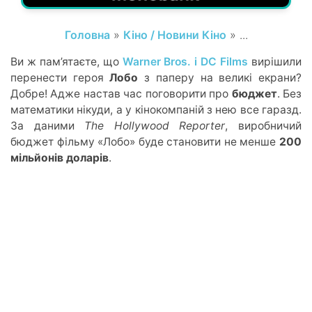
Головна
»
Кіно / Новини Кіно
» ...
Ви ж пам
’
ятаєте, що
Warner Bros. і DC Films
вирішили
перенести героя
Лобо
з паперу на великі екрани?
Добре! Адже настав час поговорити про
бюджет
. Без
математики нікуди, а у кінокомпаній з нею все гаразд.
За даними
The Hollywood Reporter
, в
иробничий
бюджет фільму «Лобо»
буде становити не менше
200
мільйонів доларів
.