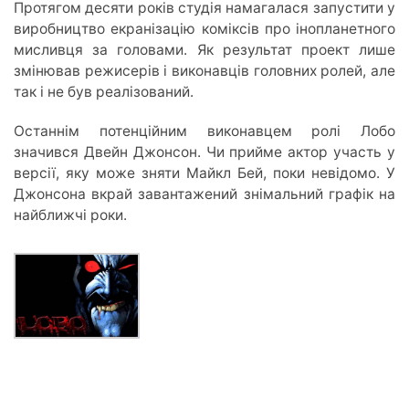
Протягом десяти років студія намагалася запустити у
виробництво екранізацію коміксів про інопланетного
мисливця за головами. Як результат проект лише
змінював режисерів і виконавців головних ролей, але
так і не був реалізований.
Останнім потенційним виконавцем ролі Лобо
значився Двейн Джонсон. Чи прийме актор участь у
версії, яку може зняти Майкл Бей, поки невідомо. У
Джонсона вкрай завантажений знімальний графік на
найближчі роки.