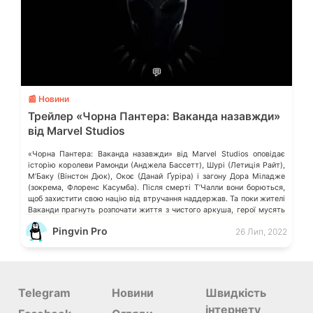
💬
📰 Новини
Трейлер «Чорна Пантера: Ваканда назавжди»
від Marvel Studios
«Чорна Пантера: Ваканда назавжди» від Marvel Studios оповідає
історію королеви Рамонди (Анджела Бассетт), Шурі (Летиція Райт),
МʼБаку (Вінстон Дюк), Окоє (Данай Ґуріра) і загону Дора Міладже
(зокрема, Флоренс Касумба). Після смерті ТʼЧалли вони борються,
щоб захистити свою націю від втручання наддержав. Та поки жителі
Ваканди прагнуть розпочати життя з чистого аркуша, герої мусять
обʼєднатися і […]
Pingvin Pro
26 Лип, 2022
Telegram
Новини
Швидкість
інтернету