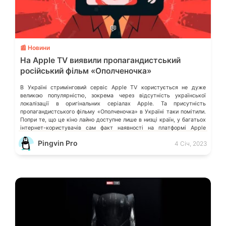
💬
📰 Новини
На Apple TV виявили пропагандистський
російський фільм «Ополченочка»
В Україні стримінговий сервіс Apple TV користується не дуже
великою популярністю, зокрема через відсутність української
локалізації в оригінальних серіалах Apple. Та присутність
пропагандистського фільму «Ополченочка» в Україні таки помітили.
Попри те, що це кіно лайно доступне лише в низці країн, у багатьох
інтернет-користувачів сам факт наявності на платформі Apple
подібного контенту викликає обурення. Деталі розказало видання […]
Pingvin Pro
4 Січ, 2023