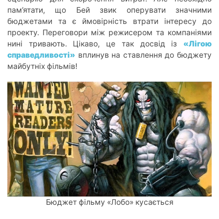
пам’ятати,
що Б
ей звик оперувати значними
бюджетами та є ймовірність втрати інтересу до
проекту. Переговори між режисером та компаніями
нині тривають. Цікаво, це так досві
д із
«Лігою
справедливості»
вплинув на ставлення до бюджету
майбутніх фільмів!
Бюджет фільму «Лобо» кусається