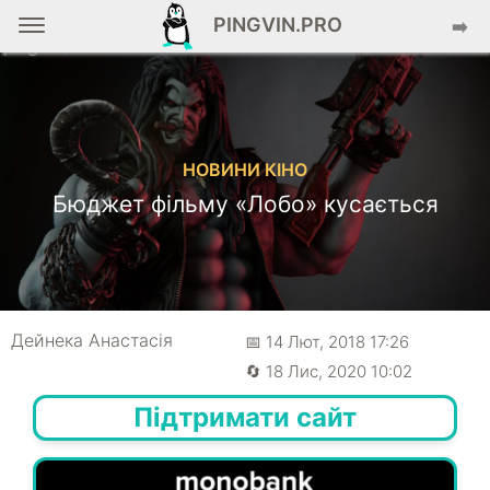
PINGVIN.PRO
➡️
НОВИНИ КІНО
Бюджет фільму «Лобо» кусається
Дейнека Анастасiя
📅 14 Лют, 2018 17:26
🔄 18 Лис, 2020 10:02
Підтримати сайт