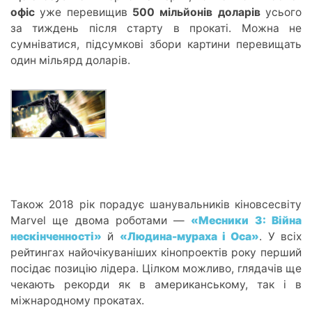
офі
с
уже
перевищив
500 мільйонів доларі
в
усього
за тиждень після старту в прокаті. Можна не
сумніватися, підсумкові збори картини перевищать
один мільярд доларів.
Також 2018 рік порадує шанувальників кіновсесвіту
Marvel ще двома роботами —
«Месники 3: Війна
нескінченності»
й
«Людина-мурах
а і О
са»
. У всіх
рейтингах найочікуваніших кінопроектів року перший
посідає позицію лідера. Цілко
м можливо,
глядачів ще
чекають рекорд
и як
в американському, так і в
міжнародному прокатах.