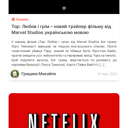
💬
📰 Новини
Тор: Любов і грім – новий трейлер фільму від
Marvel Studios українською мовою
У новому фільмі «Тор: Любов і грім» від Marvel Studios Бог грому
(Кріс Гемсворт) вирушає на пошуки внутрішнього спокою. Проте
галактичний убивця Ґорр, знаний як Убивця богів (Крістіан Бейл),
прагне знищити усіх небожителів та перериває вихід Тора на пенсію.
Щоб подолати загрозу, Бог грому звертається по допомогу до
королеви Валькірії (Тесса Томпсон), Корґа (Тайка Вайтіті) […]
Грицина Михайло
15 Чер, 2022