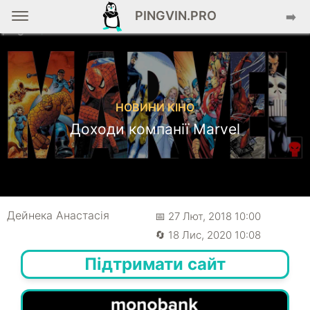
PINGVIN.PRO
➡️
НОВИНИ КІНО
Доходи компанії Marvel
Дейнека Анастасiя
📅 27 Лют, 2018 10:00
🔄 18 Лис, 2020 10:08
Підтримати сайт