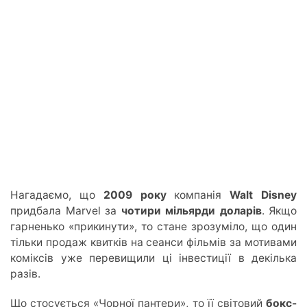
Нагадаємо, що
2009 року
компанія
Walt Disney
придбала Marvel за
чотири
мільярди доларів
. Якщо
гарненько «прикинути», то стане зрозуміло, що один
тільки продаж квитків на сеанси фільмів за мотивами
коміксі
в уже
перевищили ці інвестиції в декілька
разів.
Що стосується «Чорної пантери», то її світовий
бокс-