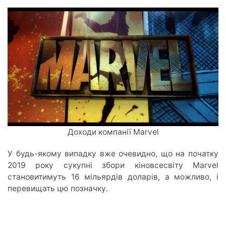
Доходи компанії Marvel
У будь-якому випадку вж
е очевидно,
що на початку
2019 року сукупні збори кіновсесвіту Marvel
становитимуть 16 мільярдів доларів,
а м
о
жливо,
і
перевищать цю позначку.