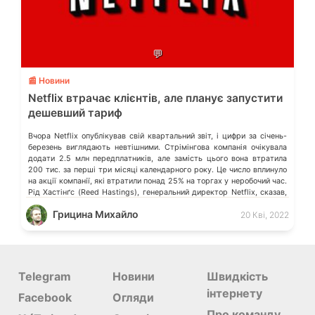
💬
📰 Новини
Netflix втрачає клієнтів, але планує запустити
дешевший тариф
Вчора Netflix опублікував свій квартальний звіт, і цифри за січень-
березень виглядають невтішними. Стрімінгова компанія очікувала
додати 2.5 млн передплатників, але замість цього вона втратила
200 тис. за перші три місяці календарного року. Це число вплинуло
на акції компанії, які втратили понад 25% на торгах у неробочий час.
Рід Хастінґс (Reed Hastings), генеральний директор Netflix, сказав,
що […]
Грицина Михайло
20 Кві, 2022
Telegram
Новини
Швидкість
інтернету
Facebook
Огляди
Про команду