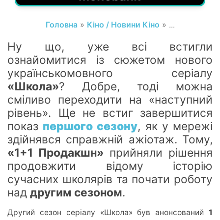
Головна
»
Кіно / Новини Кіно
» ...
Ну що
, уже
всі встигли
ознайомитися
із с
южетом нового
українськомовного серіалу
«Школа»
? Добре, тоді можна
сміливо переходити на
«наступний
рівень». Ще не встиг завершитися
показ
першого сезону
, я
к у м
ережі
здійнявся справжній ажіотаж. Тому,
«1+1 Продакшн»
прийняли рішення
продовжити відому історію
сучасних школярів та почати роботу
над
другим сезоном
.
Другий сезон серіалу «Школа» був анонсований
1