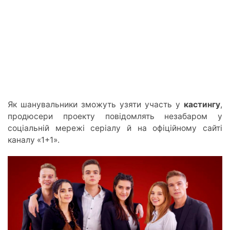
Як шанувальники зможут
ь узяти
участь у
кастингу
,
продюсери проекту повідомлять незабаро
м у
с
оціальній мережі серіал
у й на
офіційному сайті
каналу «1+1».