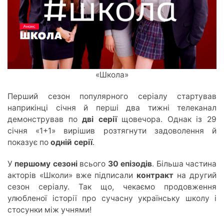
«Школа»
Перший сезон популярного серіалу стартував
наприкінці січн
я й пе
рші
два
тижні телеканал
демонстрував
по
дві серії
щовечора. Одна
к із 2
9
січня «1+1» вирішив розтягнути задоволенн
я й
по
казує
по
одній серії
.
У
першому сезоні
всього
30 епізодів
. Більша частина
акторів «Школи» вже підписали
контракт
на другий
сезон серіалу. Так що, чекаємо продовження
улюбленої історії про сучасну українську школу і
стосунки між учнями!