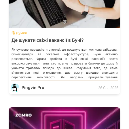
💬
🤔 Думки
Де шукати свіжі вакансії в Бучі?
Як сучасне передмістя столиці, де поєднуються житлова забудова,
бізнес-центри та локальна інфраструктура, Буча активно
розвивається. Фраза «робота в Бучі свіжі вакансії» часто
використовується тими, хто прагне працювати ближче до дому й
уникати тривалих поїздок до Києва. Розуміння того, де саме
зʼявляються нові оголошення, дає змогу швидше знаходити
перспективні можливості. Які напрями працевлаштування
переважають у місті […]
Pingvin Pro
26 Січ, 2026