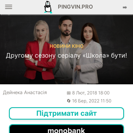
PINGVIN.PRO
➡️
НОВИНИ КІНО
Другому сезону серіалу «Школа» бути!
Дейнека Анастасiя
📅 8 Лют, 2018 18:00
🔄 16 Бер, 2022 11:50
Підтримати сайт