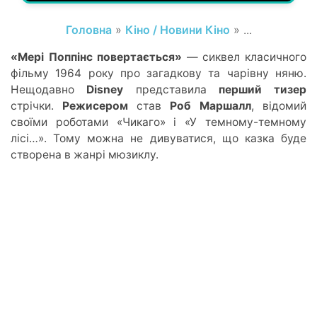
Головна
»
Кіно / Новини Кіно
» ...
«Мері Поппінс повертається»
—
сиквел класичного
фільму 1964 року про загадкову та чарівну няню.
Нещодавно
Disney
представила
перший тизер
стрічки.
Режисером
став
Роб Маршалл
, відомий
своїми роботами
«
Чикаго
»
і
«
У темному-темному
лісі
…
». Тому можна не дивуватися, що
казка буде
створена в жанрі мюзиклу.