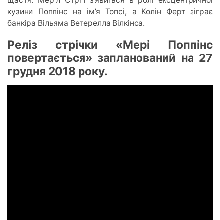
щастя. Меріл Стріп
з’я
виться в ролі ексцентричної
кузини Поппінс на і
м’я
Топсі, а Колін Ферт зіграє
банкіра Вільяма Ветерелла Вілкінса.
Реліз стрічки «Мері Поппінс
повертається» запланований на 27
грудня 2018 року.