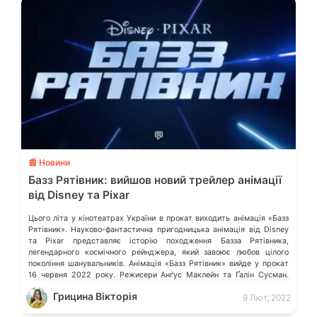
💬
📰 Новини
Базз Рятівник: вийшов новий трейлер анімації
від Disney та Pixar
Цього літа у кінотеатрах України в прокат виходить анімація «Базз
Рятівник». Науково-фантастична пригодницька анімація від Disney
та Pixar представляє історію походження Базза Рятівника,
легендарного космічного рейнджера, який завоює любов цілого
покоління шанувальників. Анімація «Базз Рятівник» вийде у прокат
16 червня 2022 року. Режисери Анґус Маклейн та Ґалін Сусман.
Серед акторів є Кріс Еванс («Ножі наголо», «Месники:
Грицина Вікторія
9 Лют, 2022
Завершення»). […]