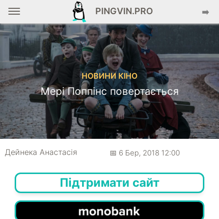
PINGVIN.PRO
➡️
НОВИНИ КІНО
Мері Поппінс повертається
Дейнека Анастасiя
📅 6 Бер, 2018 12:00
Підтримати сайт