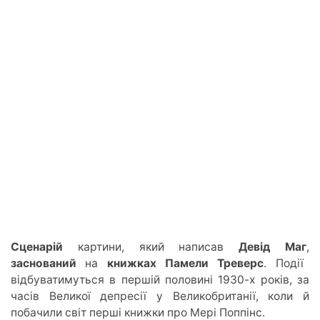
Сценарій
картини, який написав
Девід Маг
,
заснований
на
книжках Памели Треверс
. Події
відбуватимуться в першій половині 1930-х років, за
часів Великої депресії
у В
еликобританії, кол
и й
по
бачили світ перші книжки про Мері Поппінс.