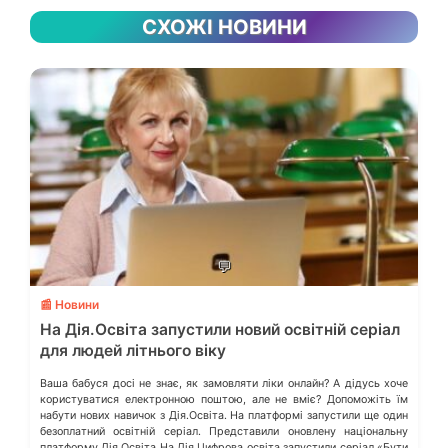
СХОЖІ НОВИНИ
💬
📰 Новини
На Дія.Освіта запустили новий освітній серіал
для людей літнього віку
Ваша бабуся досі не знає, як замовляти ліки онлайн? А дідусь хоче
користуватися електронною поштою, але не вміє? Допоможіть їм
набути нових навичок з Дія.Освіта. На платформі запустили ще один
безоплатний освітній серіал. Представили оновлену національну
платформу Дія.Освіта На Дія.Цифрова освіта запустили серіал «Бути