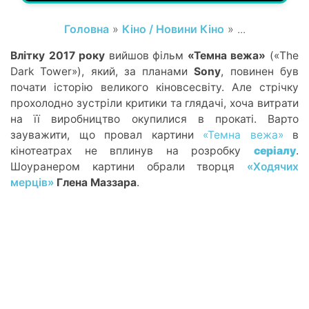
Головна
»
Кіно / Новини Кіно
» ...
Влітку 2017 року
вийшов фільм
«Темна вежа»
(«The
Dark Tower»), який, за планами
Sony
, повинен був
почати історію великого кіновсесвіту. Але стрічку
прохолодно зустріли критики та глядачі, хоча витрати
на її виробництво окупилися в прокаті. Варто
зауважити, що провал картини
«Темна вежа»
в
кі
нотеатрах не вплинув на розробку
серіалу
.
Шоуранером картини обрали творця
«Ходячих
мерців»
Глена Маззара
.