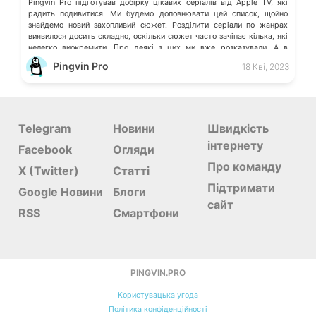
Pingvin Pro підготував добірку цікавих серіалів від Apple TV, які
радить подивитися. Ми будемо доповнювати цей список, щойно
знайдемо новий захопливий сюжет. Розділити серіали по жанрах
виявилося досить складно, оскільки сюжет часто зачіпає кілька, які
нелегко виокремити. Про деякі з цих ми вже розказували. А в
коментарях можете порадити ті серіали, які вразили Вас, і […]
Pingvin Pro
18 Кві, 2023
Telegram
Новини
Швидкість
інтернету
Facebook
Огляди
Про команду
X (Twitter)
Статті
Підтримати
Google Новини
Блоги
сайт
RSS
Смартфони
PINGVIN.PRO
Користувацька угода
Політика конфіденційності