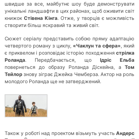
швидш
е за все,
майбутнє шоу буде демонструвати
унікальні ландшафти в цих районах, щоб оживити світ
книжок
Стівена Кінга
.
Отже, у творців є можливість
створити більш яскравий та живий світ.
Сюжет серіалу представить собою пряму адаптацію
четвертого роману з циклу,
«Чаклун та сфера»
, який
є приквелом і розповідає історію походження
стрілка
Роланда
. Передбачається, що
Ідріс Ельба
повернеться до образу Роланда Діскейна, а
Том
Тейлор
знову зіграє Джейка Чемберза. Актор на роль
молодого Роланда ще не затверджений.
Тако
ж у р
оботі над проектом візьмуть участь
Андерс