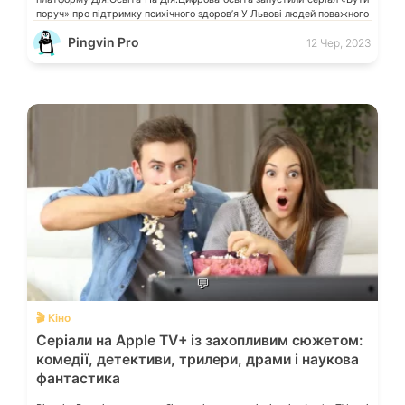
поруч» про підтримку психічного здоров’я У Львові людей поважного
віку навчатимуть, […]
Pingvin Pro
12 Чер, 2023
💬
🎬 Кіно
Серіали на Apple TV+ із захопливим сюжетом:
комедії, детективи, трилери, драми і наукова
фантастика