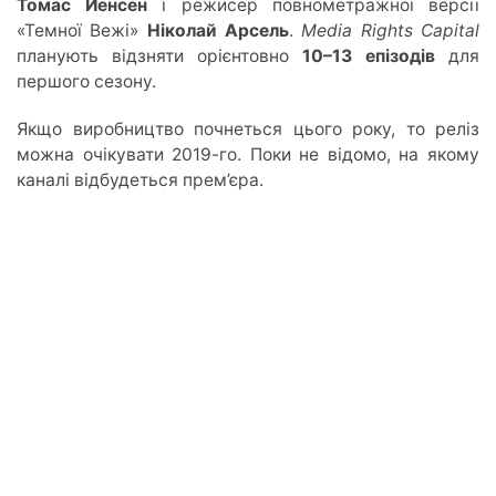
Томас Йенсен
і режисер повнометражної версії
«Темної Вежі»
Ніколай Арсель
.
Media Rights Capital
планують відзняти
орієнтовно
1
0–1
3 епізодів
для
першого сезону.
Якщо виробництво почнеться цього року, то реліз
можна очікувати 2019-го. Поки не відомо, на якому
каналі відбудеться пре
м’є
ра.