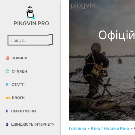
PINGVIN.PRO
Офіці
📰
НОВИНИ
🏆
ОГЛЯДИ
📄
СТАТТІ
✍️
БЛОГИ
📱
СМАРТФОНИ
📡
ШВИДКІСТЬ ІНТЕРНЕТУ
Головна
»
Кіно / Новини Кіно
» 