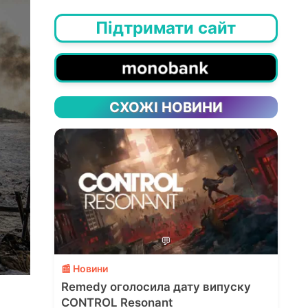
Підтримати сайт
СХОЖІ НОВИНИ
💬
📰 Новини
Remedy оголосила дату випуску
CONTROL Resonant