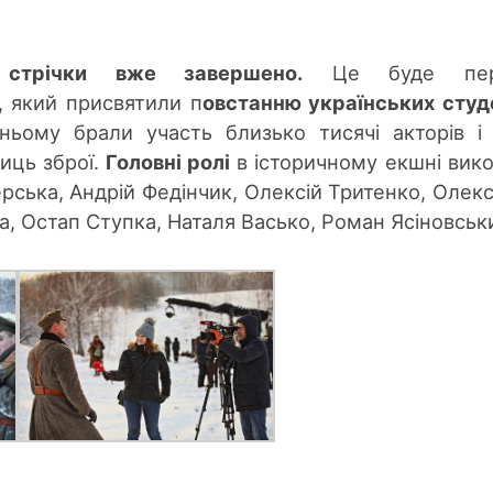
 стрічки вже завершено.
Це буде пер
 який присвятили п
овстанню українських студ
 ньому брали участь близько тисячі акторів і
ниць зброї.
Головні рол
і
в і
сторичному екшні вик
ерська, Андрій Федінчик, Олексій Тритенко, Олек
а, Остап Ступка, Наталя Васько, Роман Ясіновськ