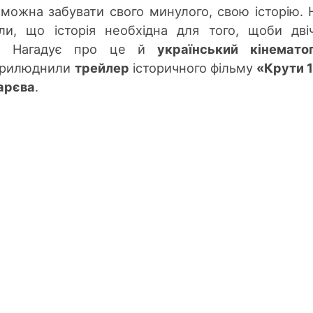
 можна забувати свого минулого, свою історію. 
и, що історія необхідна для того,
щоби д
ві
. Нагадує про ц
е й
у
країнський кінемато
прилюднили
трейлер
історичного фільму
«Крути 
арєва
.