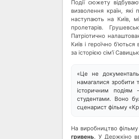
Події сюжету відбуваю
визволення країн, які 
наступають на Київ, м
пролетарів. Грушевс
Патріотично налаштован
Київ і героїчно
б’ю
ться 
за історією сі
м’ї
Савицьки
«Це не документаль
намагалися зробити то
історичним подіям
студентами. Воно бу
сценарист фільму «Кр
На виробництво фільму
гривень
. У Держкіно 