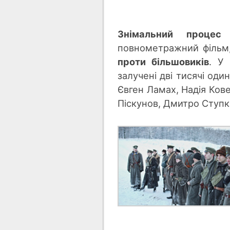
Знімальний процес
повнометражний фільм,
проти більшовиків
. У
залучені дві тисячі оди
Євген Ламах, Надія Ков
Піскунов, Дмитро Ступк