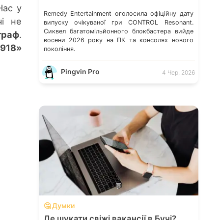
Нас у
Remedy Entertainment оголосила офіційну дату
чі не
випуску очікуваної гри CONTROL Resonant.
Сиквел багатомільйонного блокбастера вийде
граф
.
восени 2026 року на ПК та консолях нового
1918»
покоління.
Pingvin Pro
4 Чер, 2026
💬
🤔 Думки
Де шукати свіжі вакансії в Бучі?