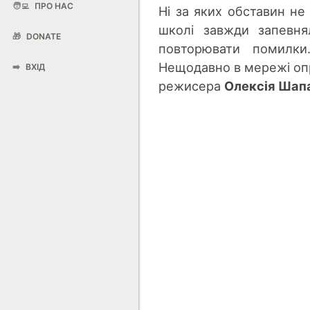
🧑‍💻
ПРО НАС
Ні за яких обставин не
школі завжди запевнял
🎁
DONATE
повторювати помилки
Нещодавно в мережі о
➡️
ВХІД
режисера
Олексія Шап