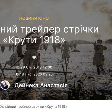
НОВИНИ КІНО
йний трейлер стрічки
«Крути 1918»
💬
📅 29 Січ, 2018 12:00
🔄 18 Лис, 2020 09:25
Дейнека Анастасiя
Офіційний трейлер стрічки «Крути 1918»