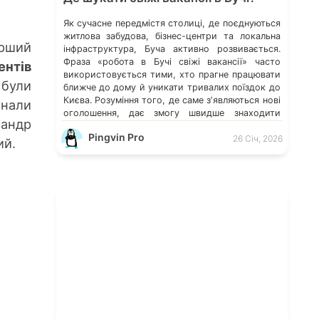
Як сучасне передмістя столиці, де поєднуються
житлова забудова, бізнес-центри та локальна
ший
інфраструктура, Буча активно розвивається.
Фраза «робота в Бучі свіжі вакансії» часто
ентів
використовується тими, хто прагне працювати
 були
ближче до дому й уникати тривалих поїздок до
Києва. Розуміння того, де саме зʼявляються нові
онали
оголошення, дає змогу швидше знаходити
сандр
перспективні можливості. Які напрями
Pingvin Pro
працевлаштування переважають у місті […]
26 Січ, 2026
ий.