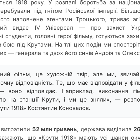
ться 1918 року. У розпалі боротьба за націон
перебували під гнітом Російської імперії. Більш
істо наповнене агентами Троцького, триває агі
ький видає IV Універсал — про захист Укра
і студенти, головні герої фільму, готуються зах
в бою під Крутами. На тлі цих подій ми спостері
х — генерала та двох його синів Андрія та Олексі
ний фільм, це художній твір, але ми,
звичай
чну відповідність. Те, що має відповідати у філ
—
воно відповідає.
Наприклад, в
иконання гі
ло на станції Крути, і ми це зняли», — розпо
ути 1918» Костянтин Коновалов.
 витратили
52 млн
гривень
,
держава виділила
2
вважають, що «Крути 1918» мают
ь усі
шанси ок