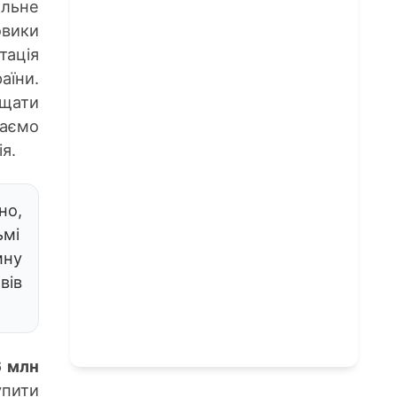
альне
овики
тація
їни.
ищати
гаємо
я.
но,
ьмі
мну
вів
6 млн
упити