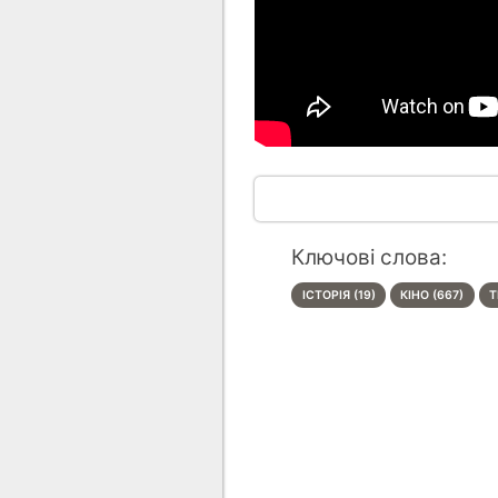
Ключові слова:
ІСТОРІЯ (19)
КІНО (667)
Т