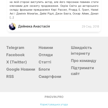
на якій стороні виступить актор, але його персонаж повинен стати
ключовим для сюжету продовження. Окрім Сміта до акторського
складу франшизи приєдналися Кері Рассел, Річард Е. Грант, Наомі
Акі і Домінік Монаґан, Дейзі Рідлі, Джон Боєга, Оскар Айзек, Донал
[…]
Дейнека Анастасiя
29 Сер, 2018
Telegram
Новини
Швидкість
інтернету
Facebook
Огляди
Про команду
X (Twitter)
Статті
Підтримати
Google Новини
Блоги
сайт
RSS
Смартфони
PINGVIN.PRO
Користувацька угода