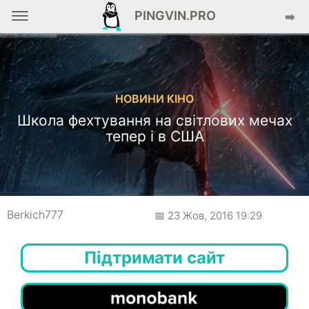
PINGVIN.PRO
➡️
НОВИНИ КІНО
Школа фехтування на світлових мечах
тепер і в США
Berkich777
📅 23 Жов, 2016 19:29
Підтримати сайт