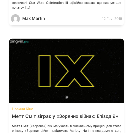
фестивалі Star Wars Celebration III офіційно сказав, що планується
початок […]
Max Martin
12 Гру, 2019
💬
Новини Кіно
Метт Сміт зіграє у «Зоряних війнах: Епізод 9»
Метт Сміт («Корона») візьме участь в знімальному процесі дев’ятого
епізоду «Зоряних війн», повідомляє Variety. Нині не повідомляється,