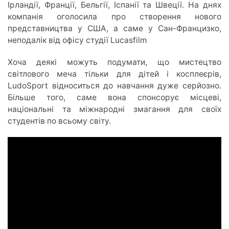
Ірландії, Франції, Бельгії, Іспанії та
Швеції. На днях
компанія оголосила про створення нового
представництва у США, а саме у Сан-Францизко,
неподалік від офісу студії Lucasfilm
Хоча
деякі
можуть
подумати, що мистецтво
світлового
меча
тільки для дітей і косплеєрів,
LudoSport
відноситься до
навчання
дуже серйозно.
Більше того, саме вона спонсорує
місцеві
,
національні
та
міжнародні
змагання
для
своїх
студентів
по
всьому світу
.