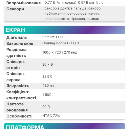
Випромінювання
0.77 Вт/кг (голова), 0.97 Вт/кг (тіло)
сенсор відбитків пальців, сенсор
Сенсори
наближення, сенсор освітлення,
акселерометр, гіроскоп, компас
ЕКРАН
Діагональ
6.5'' IPS LCD
Захисне скло
Corning Gorilla Glass 3
Роздільна
1600 x 720 / 270 пнд
здатність
Співвідн.
20 x 9
сторін
Співвідн.
82.9%
екрана
Яскравість
480 ніт
Коефіцієнт
1 500 : 1
контрастності
Частота
90 Гц
оновлення
Особливості
NTSC 72%
ПЛАТФОРМА