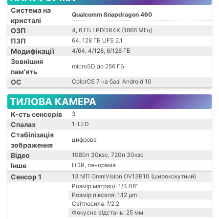
Система на
Qualcomm Snapdragon 460
кристалі
ОЗП
4, 6 ГБ LPDDR4X (1866 МГц)
ПЗП
64, 128 ГБ UFS 2.1
Модифікації
4/64, 4/128, 6/128 ГБ
Зовнішня
microSD до 256 ГБ
пам’ять
ОС
ColorOS 7 на базі Android 10
ТИЛОВА КАМЕРА
К-сть сенсорів
3
Спалах
1-LED
Стабілізація
цифрова
зображення
Відео
1080п 30кзс, 720п 30кзс
Інше
HDR, панорама
Сенсор 1
13 МП OmniVision OV13B10 (ширококутний)
Розмір матриці: 1/3.06''
Розмір пікселя: 1.12 μm
Світлосила: f/2.2
Фокусна відстань: 25 мм