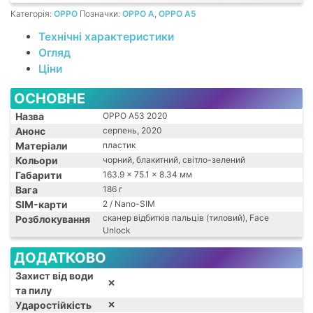
B7 FDD
❌
B1 (2100)
B3 (1800)
(2600)
Категорія:
OPPO
Позначки:
OPPO A
,
OPPO A5
B8 (900)
B8 FDD (900)
Технічні характеристики
Огляд
Ціни
ОСНОВНЕ
Назва
OPPO A53 2020
Анонс
серпень, 2020
Матеріали
пластик
Кольори
чорний, блакитний, світло-зелений
Габарити
163.9 x 75.1 x 8.34 мм
Вага
186 г
SIM-карти
2 / Nano-SIM
сканер відбитків пальців (тиловий), Face
Розблокування
Unlock
ДОДАТКОВО
Захист від води
❌
та пилу
Ударостійкість
❌