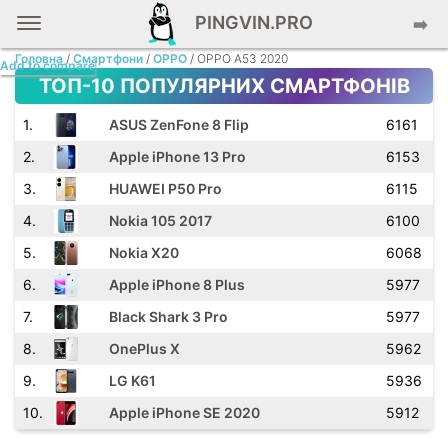
PINGVIN.PRO
➡️
Головна
/
Смартфони
/
OPPO
/ OPPO A53 2020
Add to compare
ТОП-10 ПОПУЛЯРНИХ СМАРТФОНІВ
.
ASUS ZenFone 8 Flip
6161
.
Apple iPhone 13 Pro
6153
.
HUAWEI P50 Pro
6115
.
Nokia 105 2017
6100
.
Nokia X20
6068
.
Apple iPhone 8 Plus
5977
.
Black Shark 3 Pro
5977
.
OnePlus X
5962
.
LG K61
5936
.
Apple iPhone SE 2020
5912