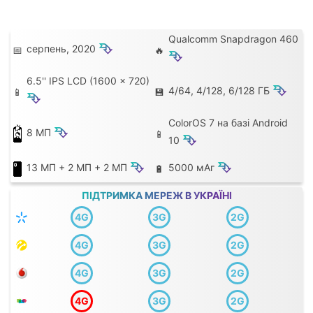
Qualcomm Snapdragon 460
⮷
серпень, 2020
📅
🔥
⮷
6.5'' IPS LCD (1600 x 720)
⮷
4/64, 4/128, 6/128 ГБ
📱
💾
⮷
ColorOS 7 на базі Android
⮷
8 МП
📱
⮷
10
⮷
⮷
13 МП + 2 МП + 2 МП
5000 мАг
🔋
ПІДТРИМКА МЕРЕЖ В УКРАЇНІ
4G
3G
2G
B3 FDD
B1 (2100)
B3 (1800)
4G
3G
2G
(1800)
B8 (900)
B7 FDD
B3 FDD
B1 (2100)
B3 (1800)
(2600)
4G
3G
2G
(1800)
B8 (900)
B8 FDD (900)
B7 FDD
B3 FDD
B1 (2100)
B3 (1800)
(2600)
4G
3G
2G
(1800)
B8 (900)
B8 FDD (900)