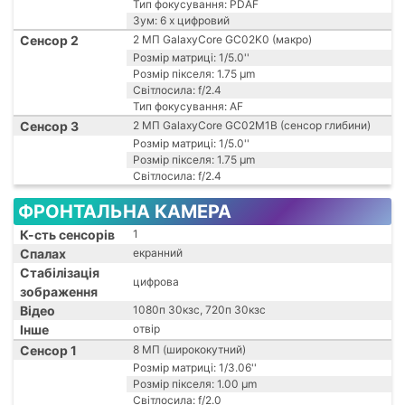
Тип фокусування: PDAF
Зум: 6 x цифровий
Сенсор 2
2 МП GalaxyCore GC02K0 (макро)
Розмір матриці: 1/5.0''
Розмір пікселя: 1.75 µm
Світлосила: f/2.4
Тип фокусування: AF
Сенсор 3
2 МП GalaxyCore GC02M1B (сенсор глибини)
Розмір матриці: 1/5.0''
Розмір пікселя: 1.75 μm
Світлосила: f/2.4
ФРОНТАЛЬНА КАМЕРА
К-сть сенсорів
1
Спалах
екранний
Стабілізація
цифрова
зображення
Відео
1080п 30кзс, 720п 30кзс
Інше
отвір
Сенсор 1
8 МП (ширококутний)
Розмір матриці: 1/3.06''
Розмір пікселя: 1.00 µm
Світлосила: f/2.0