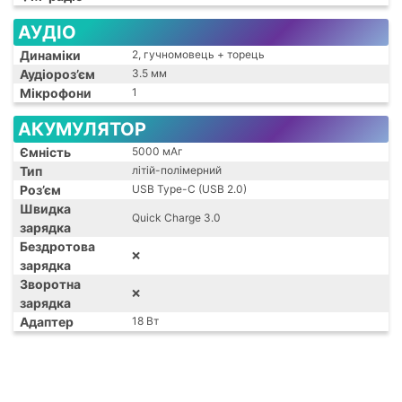
АУДІО
Динаміки
2, гучномовець + торець
Аудіороз’єм
3.5 мм
Мікрофони
1
АКУМУЛЯТОР
Ємність
5000 мАг
Тип
літій-полімерний
Роз’єм
USB Type-C (USB 2.0)
Швидка
Quick Charge 3.0
зарядка
Бездротова
❌
зарядка
Зворотна
❌
зарядка
Адаптер
18 Вт