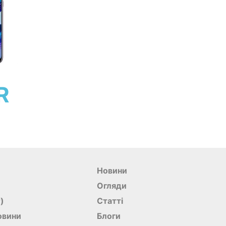
R
Новини
Огляди
r)
Статті
овини
Блоги