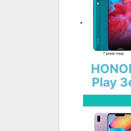
7 років тому
HONO
Play 3