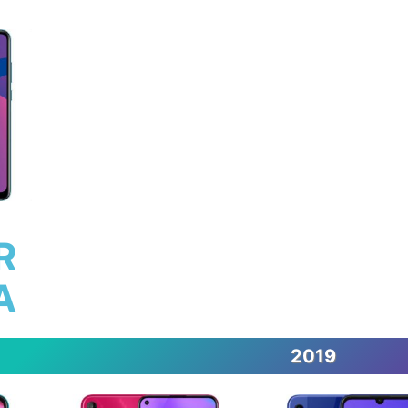
R
A
2019