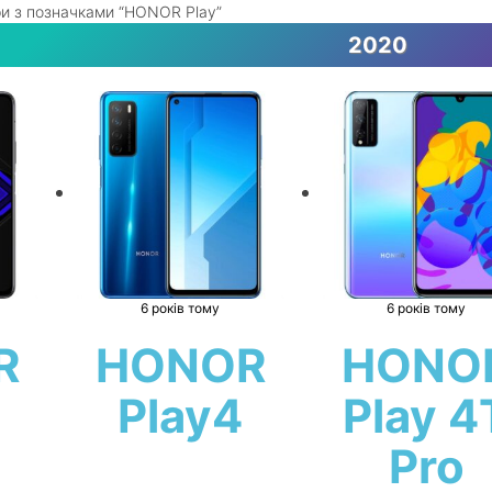
и з позначками “HONOR Play”
2020
6 років тому
6 років тому
R
HONOR
HONO
Play4
Play 4
Pro