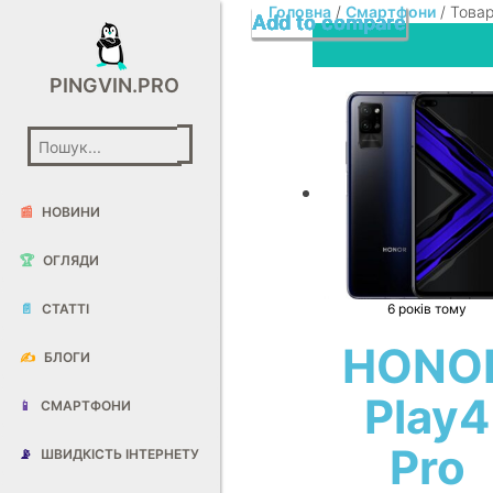
Головна
/
Смартфони
/ Товар
Add to compare
Add to compare
Add to compare
Add to compare
Add to compare
Add to compare
Add to compare
Add to compare
Add to compare
PINGVIN.PRO
📰
НОВИНИ
🏆
ОГЛЯДИ
📄
СТАТТІ
6 років тому
HONO
✍️
БЛОГИ
Play4
📱
СМАРТФОНИ
Pro
📡
ШВИДКІСТЬ ІНТЕРНЕТУ