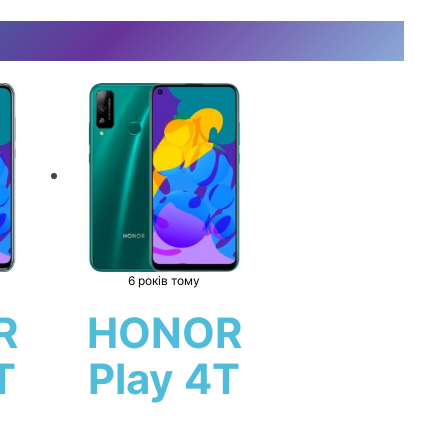
6 років тому
R
HONOR
T
Play 4T