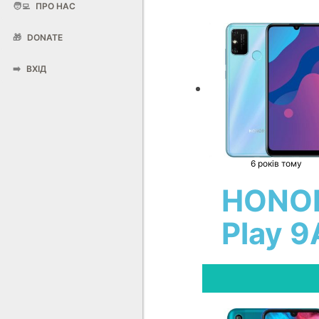
🧑‍💻
ПРО НАС
🎁
DONATE
➡️
ВХІД
6 років тому
HONO
Play 9