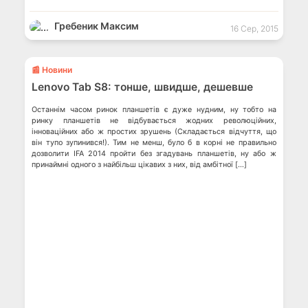
Гребеник Максим
16 Сер, 2015
💬
📰 Новини
Lenovo Tab S8: тонше, швидше, дешевше
Останнім часом ринок планшетів є дуже нудним, ну тобто на
ринку планшетів не відбувається жодних революційних,
інноваційних або ж простих зрушень (Складається відчуття, що
він тупо зупинився!). Тим не менш, було б в корні не правильно
дозволити IFA 2014 пройти без згадувань планшетів, ну або ж
принаймні одного з найбільш цікавих з них, від амбітної […]