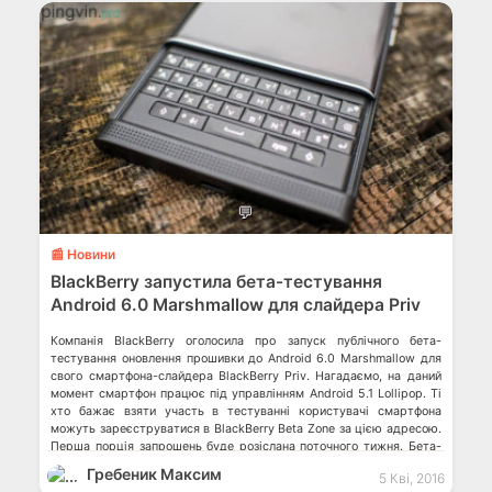
💬
📰 Новини
BlackBerry запустила бета-тестування
Android 6.0 Marshmallow для слайдера Priv
Компанія BlackBerry оголосила про запуск публічного бета-
тестування оновлення прошивки до Android 6.0 Marshmallow для
свого смартфона-слайдера BlackBerry Priv. Нагадаємо, на даний
момент смартфон працює під управлінням Android 5.1 Lollipop. Ті
хто бажає взяти участь в тестуванні користувачі смартфона
можуть зареєструватися в BlackBerry Beta Zone за цією адресою.
Перша порція запрошень буде розіслана поточного тижня. Бета-
тестування […]
Гребеник Максим
5 Кві, 2016