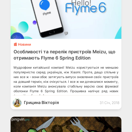
💬
📰 Новини
Особливості та перелік пристроїв Meizu, що
отримають Flyme 6 Spring Edition
Мудрофони китайської компанії Meizu користуються не меншою
популярністю серед українців, ніж Xiaomi. Проте, дещо спільне у
них все ж – вони обоє затягують випуск оновлення своїх пристроїв
на довший термін, ніж очікується. І все ж ми дочекалися моменту,
коли компанія Meizu анонсувала стабільну версію своє фірмової
оболонки Flyme 6 Spring Edition. Прошивка налічує ряд нових
функцій та буде […]
Грицина Вікторія
31 Січ, 2018