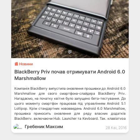
💬
📰 Новини
BlackBerry Priv почав отримувати Android 6.0
Marshmallow
Компанія BlackBerry випустила оновлення прошивки до Android 6.0
Marshmallow для свого смартфона-слайдера BlackBerry Priv.
Нагадаємо, на початку квітня було запущено бета-тестування. До
цього моменту смартфон працював під управлінням Android 5.1
Lollipop. Крім стандартних нововведень Android 6.0 Marshmallow,
прошивка приносить оновлення для ряду власних додатків
BlackBerry, включаючи Hub, Launcher та Keyboard. Так, клавіатура
почала підтримувати введення […]
Гребеник Максим
28 Кві, 2016