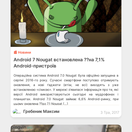
💬
📰 Новини
Android 7 Nougat встановлена ??на 7,1%
Android-пристроїв
Операційна система Android 7.0 Nougat була офіційно запущена в
серпні 2016-го року. Сучасні смартфони поступово отримують
оновлення, а нові ґаджети (втім, не всі) виходять з уже
встановленою «сімкою». У мережі з’явилася інформація про те, які
версії Android використовуються сьогодні на мудрофонах і
планшетах. Android 7.0 Nougat займає 6,6% Android-ринку, при
цьому оновлена ??до 7.1 Nougat […]
Гребеник Максим
3 Тра, 2017