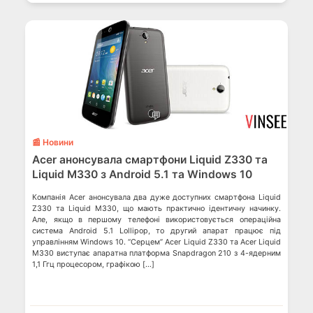
💬
📰 Новини
Acer анонсувала смартфони Liquid Z330 та
Liquid M330 з Android 5.1 та Windows 10
Компанія Acer анонсувала два дуже доступних смартфона Liquid
Z330 та Liquid M330, що мають практично ідентичну начинку.
Але, якщо в першому телефоні використовується операційна
система Android 5.1 Lollipop, то другий апарат працює під
управлінням Windows 10. “Серцем” Acer Liquid Z330 та Acer Liquid
M330 виступає апаратна платформа Snapdragon 210 з 4-ядерним
1,1 Ггц процесором, графікою […]