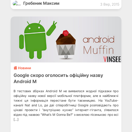
Гребеник Максим
3 Вер, 2015
💬
📰 Новини
Google скоро оголосить офіційну назву
Android M
В тестових збірках Android M не виявилося жодної підказки про
офіційну назву нової версії мобільної платформи, але в найближчі
тижні ця інформація перестане бути таємницею. На YouTube-
каналі Nat and Lo, де дві співробітниці Google розповідають про
цікаві проекти і “внутрішню кухню” інтернет-гіганта, з’явилося
відео під назвою “What’s M Gonna Be?” з веселою пісенькою про всі
[…]