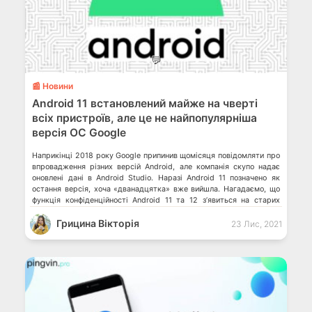
💬
📰 Новини
Android 11 встановлений майже на чверті
всіх пристроїв, але це не найпопулярніша
версія ОС Google
Наприкінці 2018 року Google припинив щомісяця повідомляти про
впровадження різних версій Android, але компанія скупо надає
оновлені дані в Android Studio. Наразі Android 11 позначено як
остання версія, хоча «дванадцятка» вже вийшла. Нагадаємо, що
функція конфіденційності Android 11 та 12 з’явиться на старих
смартфонах. Android 11 (R) доступна на 24.2% всіх пристроїв після
Грицина Вікторія
запуску 8 […]
23 Лис, 2021