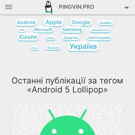
PINGVIN.PRO
➡️
Apple
Google
Android
HUAWEI
Samsung
Microsoft
iOS
Windows 10
Xiaomi
Застосунки
Додатки
Війна
Україна
Трейлер
Кіно
Останні публікації за тегом
«Android 5 Lollipop»