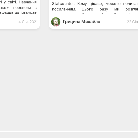
і у світі. Навчання
Statcounter. Кому цікаво, можете почита
також перевели в
посиланням. Цього разу ми розгля
аження на Інтернет
статистику найпопулярніших браузерів 
илося. Тож, якими
українців за цілий 2019 рік. Згідно з д
Грицина Михайло
4 Січ, 2021
22 Січ
 […]
Statcounter, найпопулярнішим брауз
залишається Chrome. Його популярність за 
[…]