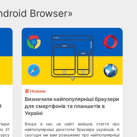
ndroid Browser»
💬
📰 Новини
Визначили найпопулярніші браузери
9
для смартфонів та планшетів в
Україні
узери
Вчора в нас на сайті вийшла стаття про
по 31
найпопулярніші десктопні браузери українців. А
сурсу
сьогодні ми вам розкажемо про найпопулярніші