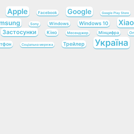
Apple
Google
Facebook
Google Play Store
Xia
msung
Windows 10
Windows
Sony
Застосунки
Кіно
Мінцифра
Оп
Месенджер
Україна
Трейлер
тфон
Соціальна мережа