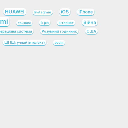
HUAWEI
iOS
iPhone
Instagram
omi
Війна
Ігри
Інтернет
YouTube
США
ераційна система
Розумний годинник
ШІ (Штучний інтелект)
росія