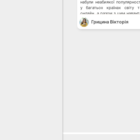
набули неабиякої популярност
у багатьох країнах світу 
онлайн, а разом з цим навант
та браузери в цілому збільш
Грицина Вікторія
були найпопулярніші браузери