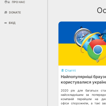
🧑‍💻
ПРО НАС
Ос
🎁
DONATE
➡️
ВХІД
💬
📄 Статті
Найпопулярніші брауз
користувалися українц
2020 рік для багатьох ст
найскладнішим за попередні
компаній перейшли на дис
офіси спорожніли, а такі з