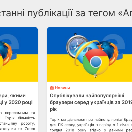
танні публікації за тегом «A
💬
📰 Новини
ери, якими
Опублікували найпопулярніші
і у 2020 році
браузери серед українців за 201
рік
ав переломним та
. Торік більшість
Торік ми дізналися про найпопулярніші бра
танційну роботу,
для ПК серед українців в період з 1 січня 
астосунки як Zoom
грудня 2018 року згідно з даними ре