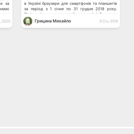
ти за
в Україні браузери для смартфонів та планшетів
немо
за період з 1 січня по 31 грудня 2018 року.
серед
Statcounter визначив найпопулярніші браузери
аними
для ПК в Україні за 2018 рік Fuchsia OS
Грицина Михайло
, 2020
8 Січ, 2019
ером
підтримуватиме Android-застосунки
цілий
Напопулярнішим мобільним браузером серед […]