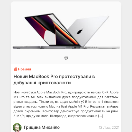
💬
📰 Новини
Новий MacBook Pro протестували в
добуванні криптовалюти
Нові ноутбуки Apple MacBook Pro, що працюють на базі СнК Apple
M1 Pro та M1 Max виявилися дуже продуктивними для багатьох
різних завдань. Тільки от, як щодо майнінгу? В інтернеті з’явилося
відео з тестом нового Mac на базі Apple M1 Pro. Результат вийшов
доволі скромним. Комп’ютер демонструє продуктивність на рівні
5 МХ/с, що дуже мало. Щоправда, енергоспоживання […]
Грицина Михайло
12 Лис, 2021