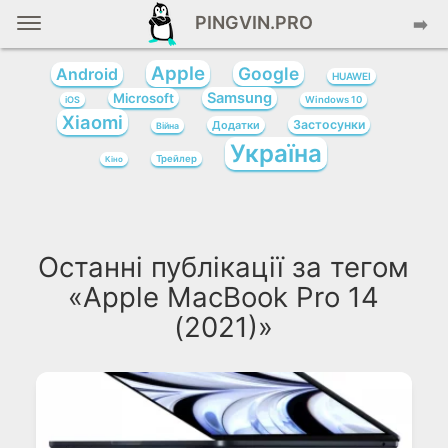
PINGVIN.PRO
➡️
Apple
Google
Android
HUAWEI
Samsung
Microsoft
iOS
Windows 10
Xiaomi
Застосунки
Додатки
Війна
Україна
Трейлер
Кіно
Останні публікації за тегом
«Apple MacBook Pro 14
(2021)»