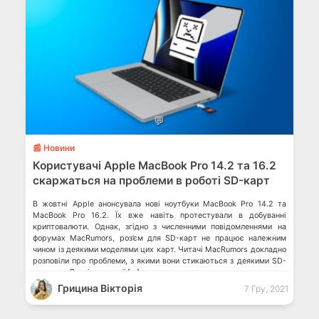
💬
📰 Новини
Користувачі Apple MacBook Pro 14.2 та 16.2
скаржаться на проблеми в роботі SD-карт
В жовтні Apple анонсувала нові ноутбуки MacBook Pro 14.2 та
MacBook Pro 16.2. Їх вже навіть протестували в добуванні
криптовалюти. Однак, згідно з численними повідомленнями на
форумах MacRumors, роз’єм для SD-карт не працює належним
чином із деякими моделями цих карт. Читачі MacRumors докладно
розповіли про проблеми, з якими вони стикаються з деякими SD-
картами. Деякі пристрої […]
Грицина Вікторія
7 Гру, 2021