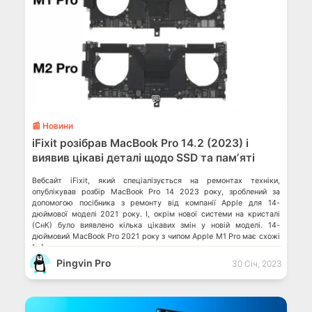
💬
📰 Новини
iFixit розібрав MacBook Pro 14.2 (2023) і
виявив цікаві деталі щодо SSD та памʼяті
Вебсайт iFixit, який спеціалізується на ремонтах техніки,
опублікував розбір MacBook Pro 14 2023 року, зроблений за
допомогою посібника з ремонту від компанії Apple для 14-
дюймової моделі 2021 року. І, окрім нової системи на кристалі
(СнК) було виявлено кілька цікавих змін у новій моделі. 14-
дюймовий MacBook Pro 2021 року з чипом Apple M1 Pro має схожі
[…]
Pingvin Pro
30 Січ, 2023