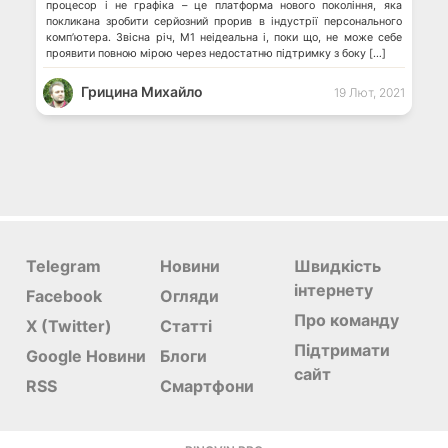
процесор і не графіка – це платформа нового покоління, яка
покликана зробити серйозний прорив в індустрії персонального
комп’ютера. Звісна річ, M1 неідеальна і, поки що, не може себе
проявити повною мірою через недостатню підтримку з боку […]
Грицина Михайло
19 Лют, 2021
Telegram
Новини
Швидкість
інтернету
Facebook
Огляди
Про команду
X (Twitter)
Статті
Підтримати
Google Новини
Блоги
сайт
RSS
Смартфони