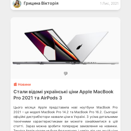
Грицина Вікторія
1 Лис, 2021
💬
📰 Новини
Стали відомі українські ціни Apple MacBook
Pro 2021 та AirPods 3
Цього місяця Apple представила нові ноутбуки MacBook Pro
2021 – це моделі MacBook Pro 14.2 та MacBook Pro 16.2. Сьогодні
офіційні дистриб’ютори назвали ціни в Україні. З усіма детальними
технічними характеристиками ви можете ознайомитися в цій
статті. Зараз можна зробити попереднє замовлення на новинки.
Техніка Apple ніколи не була бюджетною і навіть під час акцій ціни