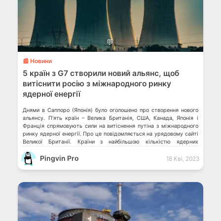
💬
📰 Новини
5 країн з G7 створили новий альянс, щоб
витіснити росію з міжнародного ринку
ядерної енергії
Днями в Саппоро (Японія) було оголошено про створення нового
альянсу. Пʼять країн – Велика Британія, США, Канада, Японія і
Франція спрямовують сили на витіснення путіна з міжнародного
ринку ядерної енергії. Про це повідомляється на урядовому сайті
Великої Британії. Країни з найбільшою кількістю ядерних
реакторів МАГАТЕ відмовилося від створення демілітаризованої
Pingvin Pro
зони на Запорізькій АЕС Сонячна гребля […]
18 Кві, 2023