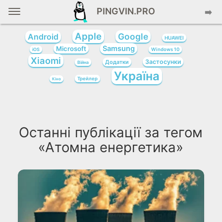
PINGVIN.PRO
➡️
Apple
Google
Android
HUAWEI
Samsung
Microsoft
iOS
Windows 10
Xiaomi
Застосунки
Додатки
Війна
Україна
Трейлер
Кіно
Останні публікації за тегом
«Атомна енергетика»