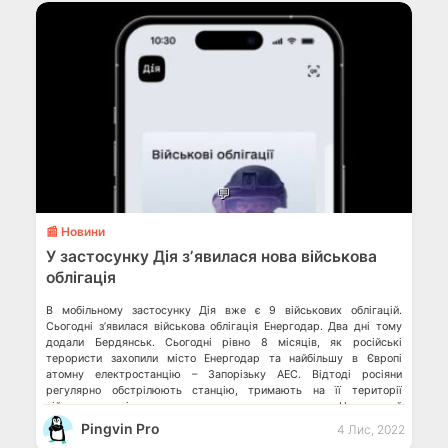
💬
📰 Новини
У застосунку Дія зʼявилася нова військова
облігація
В мобільному застосунку Дія вже є 9 військових облігацій.
Сьогодні зʼявилася військова облігація Енергодар. Два дні тому
додали Бердянськ. Сьогодні рівно 8 місяців, як російські
терористи захопили місто Енергодар та найбільшу в Європі
атомну електростанцію – Запорізьку АЕС. Відтоді росіяни
регулярно обстрілюють станцію, тримають на її території
військову техніку, викрадають та катують персонал. Це ядерний
терор, […]
Pingvin Pro
4 Лис, 2022