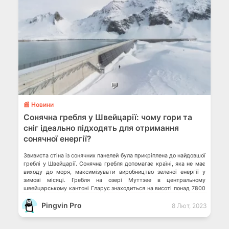
💬
📰 Новини
Сонячна гребля у Швейцарії: чому гори та
сніг ідеально підходять для отримання
сонячної енергії?
Звивиста стіна із сонячних панелей була прикріплена до найдовшої
греблі у Швейцарії. Сонячна гребля допомагає країні, яка не має
виходу до моря, максимізувати виробництво зеленої енергії у
зимові місяці. Гребля на озері Муттзее в центральному
швейцарському кантоні Гларус знаходиться на висоті понад 7800
футів (2400 метрів) над рівнем моря і оточена засніженими
Pingvin Pro
піками, що, за […]
8 Лют, 2023