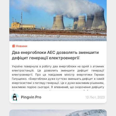
💬
📰 Новини
Два енергоблоки АЕС дозволять зменшити
дефіцит генерації електроенергії
Україна повернула в роботу два енергоблоки на одній з атомних
електростанцій. Це дозволить зменшити дефіцит генерації
електроенергії. Про це повідомив міністр енергетики Герман
Галущенко. «Енергоблоки дуже суттєво зменшать дефіцит в самій
енергосистемі з погляду генерації. Це є дуже важливим рішенням,
важливою подією сьогодні. Я впевнений, що скорочення дефіциту
відчують, перш за все, наші громадяни», – зазначив […]
Pingvin Pro
13 Лют, 2023