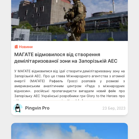
💬
📰 Новини
МАГАТЕ відмовилося від створення
демілітаризованої зони на Запорізькій АЕС
У МАГАТЕ відмовилися від ідеї створити демілітаризовану зону на
Запорізькій АЕС. Про це глава Міжнародного агентства з атомної
енергії (МАГАТЕ) Рафаель Гроссі розповів у розмові з
американським аналітичним центром «Рада з міжнародних
відносин». російські пропагандисти вигадали новий фейк про
Запорізьку АЕС Українські розробники гри Glory to the Heroes про
війну дозволять грати за росіян Китай […]
Pingvin Pro
23 Бер, 2023